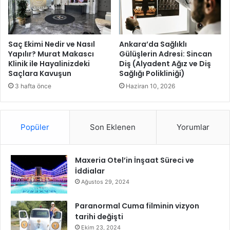
r
a
ç
F
Saç Ekimi Nedir ve Nasıl
Ankara’da Sağlıklı
Yapılır? Murat Makascı
Gülüşlerin Adresi: Sincan
ı
Klinik ile Hayalinizdeki
Diş (Alyadent Ağız ve Diş
r
Saçlara Kavuşun
Sağlığı Polikliniği)
s
a
3 hafta önce
Haziran 10, 2026
t
ı
Popüler
Son Eklenen
Yorumlar
Maxeria Otel’in İnşaat Süreci ve
İddialar
Ağustos 29, 2024
Paranormal Cuma filminin vizyon
tarihi değişti
Ekim 23, 2024