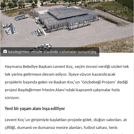
basdegirmen-mesire-alaninda-calismalar-suruyor.jpg
Haymana Belediye Başkanı Levent Koç, seçim öncesi verdiği sözleri tek
tek yerine getirmeye devam ediyor. İlçeye vizyon kazandıracak
projelerin başında gelen ve Başkan Koç’un ‘Gözbebeği Projem’ dediği
projesi Başdeğirmen Mesire Alanı’ndaki kapsamlı çalışmalar hızla
sürüyor.
Yeni bir yaşam alanı inşa ediliyor
Levent Koç’un girişimiyle başlatılan projede gölet, düğün salonları, at
çiftliği, dumanlı ve dumansız mesire alanları, futbol sahası, tenis