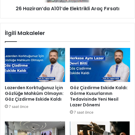
k
n
26 Haziran’da A101’de Elektrikli Araç Fırsatı
i
’
b
d
i
a
b
A
İlgili Makaleler
ü
1
y
0
ü
1
y
’
o
d
r
e
E
l
e
Lazerden Korktuğunuz İçin
Göz Çizdirme Eskide Kaldı:
k
Gözlüğe Mahkûm Olmayın:
Görme Kusurlarının
t
Göz Çizdirme Eskide Kaldı
Tedavisinde Yeni Nesil
r
Lazer Dönemi
7 saat önce
i
7 saat önce
k
l
i
A