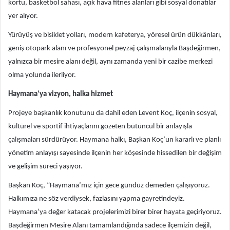
kortu, basketbol sahası, açık hava fitnes alanları gibi sosyal donatılar
yer alıyor.
Yürüyüş ve bisiklet yolları, modern kafeterya, yöresel ürün dükkânları,
geniş otopark alanı ve profesyonel peyzaj çalışmalarıyla Başdeğirmen,
yalnızca bir mesire alanı değil, aynı zamanda yeni bir cazibe merkezi
olma yolunda ilerliyor.
Haymana’ya vizyon, halka hizmet
Projeye başkanlık konutunu da dahil eden Levent Koç, ilçenin sosyal,
kültürel ve sportif ihtiyaçlarını gözeten bütüncül bir anlayışla
çalışmaları sürdürüyor. Haymana halkı, Başkan Koç’un kararlı ve planlı
yönetim anlayışı sayesinde ilçenin her köşesinde hissedilen bir değişim
ve gelişim süreci yaşıyor.
Başkan Koç, “Haymana’mız için gece gündüz demeden çalışıyoruz.
Halkımıza ne söz verdiysek, fazlasını yapma gayretindeyiz.
Haymana’ya değer katacak projelerimizi birer birer hayata geçiriyoruz.
Başdeğirmen Mesire Alanı tamamlandığında sadece ilçemizin değil,