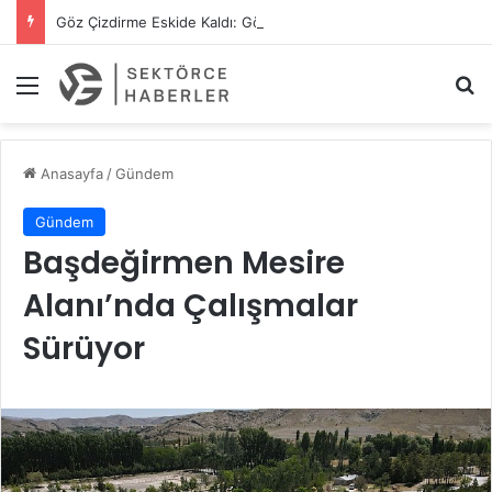
Göz Çizdirme Eskide Kaldı: Görme Kusurlarının Tedavisinde Yeni Nesil Lazer Dönemi
Menü
A
Anasayfa
/
Gündem
Gündem
Başdeğirmen Mesire
Alanı’nda Çalışmalar
Sürüyor