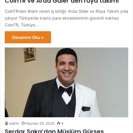
CoinTR ve Arda Güler’den rüya takımı
CoinTR’den ilham veren iş birliği: Arda Güler ve Rüya Takımı yola
çıkıyor Türkiye’de kripto para ekosisteminin güvenli noktası
CoinTR, Türkiye…
Devamını Oku »
admin
Haziran 24, 2025
4
Serdar Saka’dan Müslüm Gürses