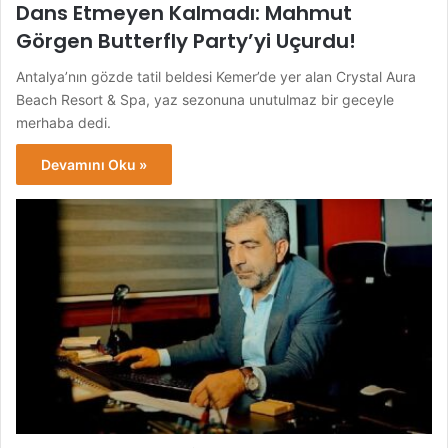
Dans Etmeyen Kalmadı: Mahmut
Görgen Butterfly Party’yi Uçurdu!
Antalya’nın gözde tatil beldesi Kemer’de yer alan Crystal Aura
Beach Resort & Spa, yaz sezonuna unutulmaz bir geceyle
merhaba dedi.
Devamını Oku »