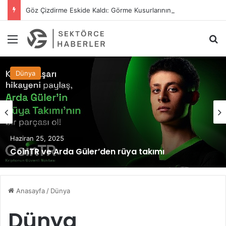
Göz Çizdirme Eskide Kaldı: Görme Kusurlarının Tedavisinde Yeni Nesil Lazer Dönemi
Menü
A
Dünya
Haziran 25, 2025
CoinTR ve Arda Güler’den rüya takımı
Anasayfa
/
Dünya
Dünya