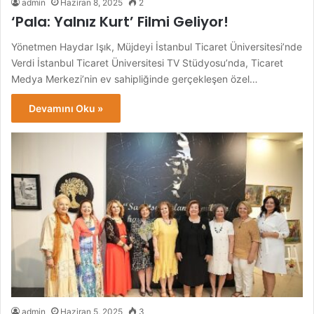
admin
Haziran 8, 2025
2
‘Pala: Yalnız Kurt’ Filmi Geliyor!
Yönetmen Haydar Işık, Müjdeyi İstanbul Ticaret Üniversitesi’nde
Verdi İstanbul Ticaret Üniversitesi TV Stüdyosu’nda, Ticaret
Medya Merkezi’nin ev sahipliğinde gerçekleşen özel…
Devamını Oku »
admin
Haziran 5, 2025
3