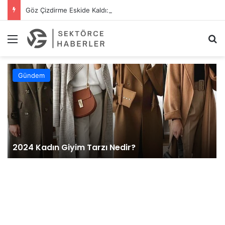
Göz Çizdirme Eskide Kaldı: Görme Kusurlarının Tedavisinde Yeni Nesil Lazer Dönemi
Menü
A
Gündem
2024 Kadın Giyim Tarzı Nedir?