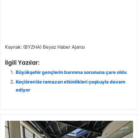
Kaynak: (BYZHA) Beyaz Haber Ajansı
İlgili Yazılar:
Büyükşehir gençlerin barınma sorununa çare oldu
Keçiören’de ramazan etkinlikleri çoşkuyla devam
ediyor
Y
e
n