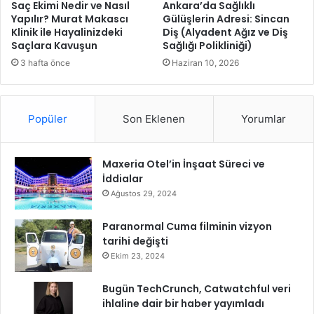
k
Saç Ekimi Nedir ve Nasıl
Ankara’da Sağlıklı
k
Yapılır? Murat Makascı
Gülüşlerin Adresi: Sincan
Klinik ile Hayalinizdeki
Diş (Alyadent Ağız ve Diş
ı
Saçlara Kavuşun
Sağlığı Polikliniği)
n
ı
3 hafta önce
Haziran 10, 2026
h
e
p
Popüler
Son Eklenen
Yorumlar
b
i
r
Maxeria Otel’in İnşaat Süreci ve
l
İddialar
i
k
Ağustos 29, 2024
t
e
Paranormal Cuma filminin vizyon
k
tarihi değişti
o
Ekim 23, 2024
r
u
Bugün TechCrunch, Catwatchful veri
m
ihlaline dair bir haber yayımladı
a