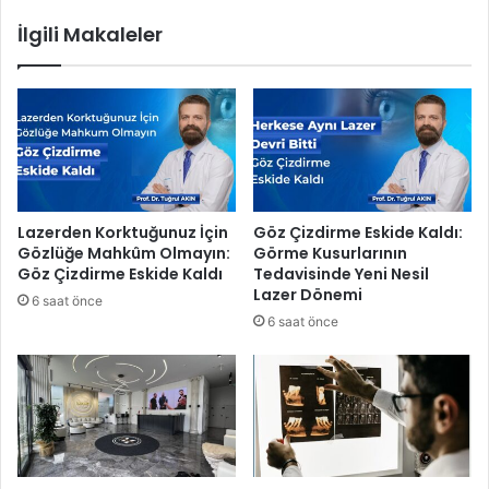
ı
e
İlgili Makaleler
l
m
ı
i
y
r
o
:
r
“
N
i
l
ü
Lazerden Korktuğunuz İçin
Göz Çizdirme Eskide Kaldı:
f
Gözlüğe Mahkûm Olmayın:
Görme Kusurlarının
e
Göz Çizdirme Eskide Kaldı
Tedavisinde Yeni Nesil
r
Lazer Dönemi
6 saat önce
l
6 saat önce
i
’
n
i
n
h
a