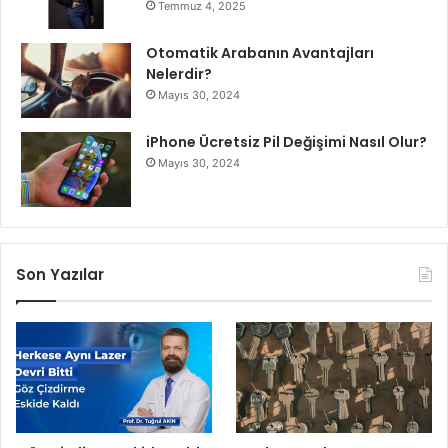
Temmuz 4, 2025
l
ı
Otomatik Arabanın Avantajları
y
Nelerdir?
ı
Mayıs 30, 2024
z
iPhone Ücretsiz Pil Değişimi Nasıl Olur?
Mayıs 30, 2024
Son Yazılar