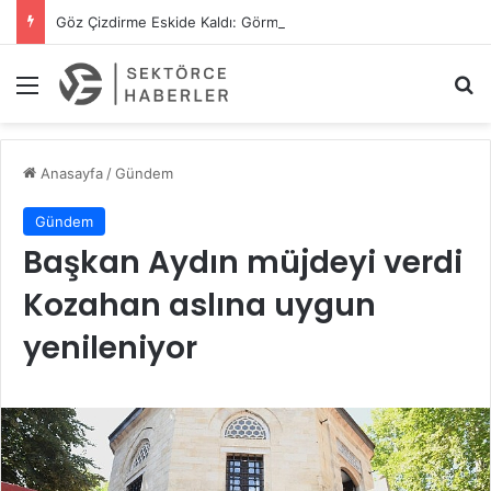
Göz Çizdirme Eskide Kaldı: Görme Kusurlarının Tedavisinde Yeni Nesil Lazer Dönemi
Menü
A
Anasayfa
/
Gündem
Gündem
Başkan Aydın müjdeyi verdi
Kozahan aslına uygun
yenileniyor