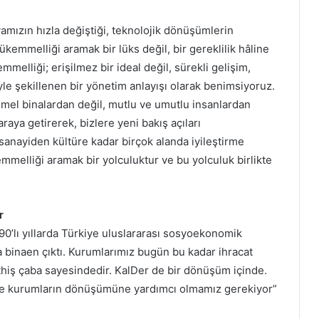
amızın hızla değiştiği, teknolojik dönüşümlerin
kemmelliği aramak bir lüks değil, bir gereklilik hâline
mmelliği; erişilmez bir ideal değil, sürekli gelişim,
riyle şekillenen bir yönetim anlayışı olarak benimsiyoruz.
el binalardan değil, mutlu ve umutlu insanlardan
raya getirerek, bizlere yeni bakış açıları
anayiden kültüre kadar birçok alanda iyileştirme
melliği aramak bir yolculuktur ve bu yolculuk birlikte
r
0’lı yıllarda Türkiye uluslararası sosyoekonomik
a binaen çıktı. Kurumlarımız bugün bu kadar ihracat
hiş çaba sayesindedir. KalDer de bir dönüşüm içinde.
lerde kurumların dönüşümüne yardımcı olmamız gerekiyor”