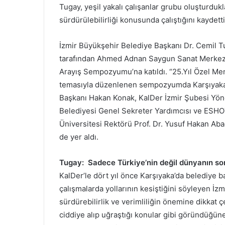
Tugay, yeşil yakalı çalışanlar grubu oluşturdukl
sürdürülebilirliği konusunda çalıştığını kaydett
İzmir Büyükşehir Belediye Başkanı Dr. Cemil Tu
tarafından Ahmed Adnan Saygun Sanat Merkez
Arayış Sempozyumu’na katıldı. “25.Yıl Özel 
temasıyla düzenlenen sempozyumda Karşıyaka 
Başkanı Hakan Konak, KalDer İzmir Şubesi Yön
Belediyesi Genel Sekreter Yardımcısı ve ESH
Üniversitesi Rektörü Prof. Dr. Yusuf Hakan Abacı
de yer aldı.
Tugay: Sadece Türkiye’nin değil dünyanın so
KalDer’le dört yıl önce Karşıyaka’da belediye b
çalışmalarda yollarının kesiştiğini söyleyen İz
sürdürebilirlik ve verimliliğin önemine dikkat ç
ciddiye alıp uğraştığı konular gibi göründüğün