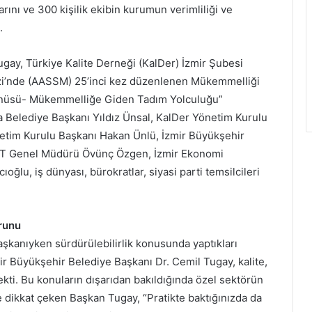
arını ve 300 kişilik ekibin kurumun verimliliği ve
i.
gay, Türkiye Kalite Derneği (KalDer) İzmir Şubesi
i’nde (AASSM) 25’inci kez düzenlenen Mükemmelliği
Menüsü- Mükemmelliğe Giden Tadım Yolculuğu”
Belediye Başkanı Yıldız Ünsal, KalDer Yönetim Kurulu
etim Kurulu Başkanı Hakan Ünlü, İzmir Büyükşehir
OT Genel Müdürü Övünç Özgen, İzmir Ekonomi
oğlu, iş dünyası, bürokratlar, siyasi parti temsilcileri
runu
aşkanıyken sürdürülebilirlik konusunda yaptıkları
mir Büyükşehir Belediye Başkanı Dr. Cemil Tugay, kalite,
ekti. Bu konuların dışarıdan bakıldığında özel sektörün
e dikkat çeken Başkan Tugay, “Pratikte baktığınızda da