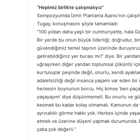
“Hepimiz birlikte çalışmalıyız”
Sempozyumda İzmir Planlama Ajansı’nın çalışma
Tugay, konuşmasını şöyle tamamladı:
“100 yıldan daha yaşlı bir cumhuriyette, hala G
Bir yerde bu onun büyük liderliği; doğrudur, bi
güvendiğimiz temel taşının üzerinde duruyoruz.
getirebildiğiniz yer burası mı?’ diye. Bir yandan 
uğraşırken diğer yandan toplumsal çöküntü için
kurtuluşlar peşinde değil, onurlu, kendi ayakla
adaletsizliği değil insanca yaşamı var eden bir
herkesin boynunun borcu. Hiç kimse ‘ben paçam
yaşayayım’ diye düşünmemeli. Bu onurlu ve güz
kesmek bu kadar kolay olmamalı. Kamunun da yö
ayrıcalıklı görme hakkı yok. Herkes içinde yaşa
etmek ve üzerine düşeni yapmak durumunda. Ben
çaba çok değerli.”