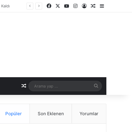
Facebook
X
YouTube
Instagram
Kayıt Ol
Rastgele Makale
Kenar Bölme
er Dönemi
Rastgele Makale
Arama
yap
...
Popüler
Son Eklenen
Yorumlar