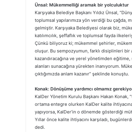
Ünsal: Mükemmelliği aramak bir yolculuktur
Karşıyaka Belediye Başkanı Yıldız Ünsal, “Düny
toplumsal yapılarımıza yön verdiği bu çağda, mü
gelmiştir. Karşıyaka Belediyesi olarak biz, müke
katılımcılık, şeffaflık ve toplumsal fayda ilkele
Çünkü biliyoruz ki; mükemmel şehirler, mükemm
oluşur. Bu sempozyumun, farklı disiplinleri bir a
kazandıracağına ve yerel yönetimden eğitime, s
alanları sunacağına yürekten inanıyorum. Mükem
çıktığımızda anlam kazanır” şeklinde konuştu.
Konak: Dönüşüme yardımcı olmamız gerekiyo
KalDer Yönetim Kurulu Başkanı Hakan Konak, “9
ortama entegre olurken KalDer kalite ihtiyacın
yapıyorsa, KalDer’in o dönemde gösterdiği müt
Yıllar önce kalite ihtiyacını karşıladı, bugün
dedi.