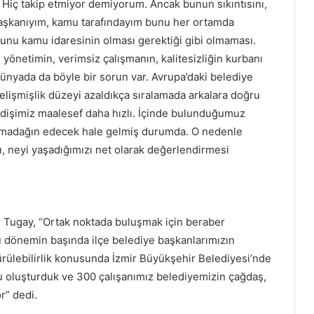
. Hiç takip etmiyor demiyorum. Ancak bunun sıkıntısını,
 başkanıyım, kamu tarafındayım bunu her ortamda
nu kamu idaresinin olması gerektiği gibi olmaması.
 yönetimin, verimsiz çalışmanın, kalitesizliğin kurbanı
ünyada da böyle bir sorun var. Avrupa’daki belediye
gelişmişlik düzeyi azaldıkça sıralamada arkalara doğru
gidişimiz maalesef daha hızlı. İçinde bulunduğumuz
armadağın edecek hale gelmiş durumda. O nedenle
sı, neyi yaşadığımızı net olarak değerlendirmesi
n Tugay, “Ortak noktada buluşmak için beraber
u dönemin başında ilçe belediye başkanlarımızın
rülebilirlik konusunda İzmir Büyükşehir Belediyesi’nde
rubu oluşturduk ve 300 çalışanımız belediyemizin çağdaş,
or” dedi.