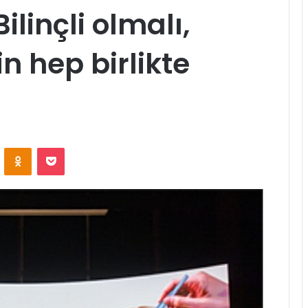
linçli olmalı,
in hep birlikte
ontakte
Odnoklassniki
Pocket