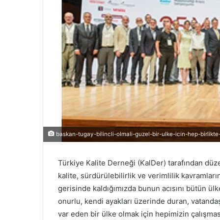
baskan-tugay-bilincli-olmali-guzel-bir-ulke-icin-hep-birlikte
Türkiye Kalite Derneği (KalDer) tarafından d
kalite, sürdürülebilirlik ve verimlilik kavraml
gerisinde kaldığımızda bunun acısını bütün ülke
onurlu, kendi ayakları üzerinde duran, vatandaş
var eden bir ülke olmak için hepimizin çalışm