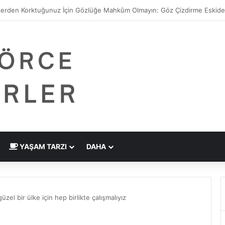
 Çizdirme Eskide Kaldı: Görme Kusurlarının Tedavisinde Yeni Nesil Laz
YAŞAM TARZI
DAHA
güzel bir ülke için hep birlikte çalışmalıyız