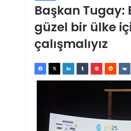
Başkan Tugay: Bi
güzel bir ülke iç
çalışmalıyız
Facebook
X
LinkedIn
Tumblr
Pinterest
Reddit
VK