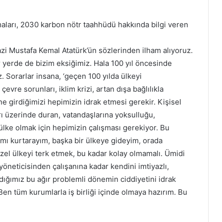
ları, 2030 karbon nötr taahhüdü hakkında bilgi veren
azi Mustafa Kemal Atatürk’ün sözlerinden ilham alıyoruz.
r yerde de bizim eksiğimiz. Hala 100 yıl öncesinde
 Sorarlar insana, ‘geçen 100 yılda ülkeyi
çevre sorunları, iklim krizi, artan dışa bağlılıkla
e girdiğimizi hepimizin idrak etmesi gerekir. Kişisel
rı üzerinde duran, vatandaşlarına yoksulluğu,
 ülke olmak için hepimizin çalışması gerekiyor. Bu
ı kurtarayım, başka bir ülkeye gideyim, orada
el ülkeyi terk etmek, bu kadar kolay olmamalı. Ümidi
neticisinden çalışanına kadar kendini imtiyazlı,
dığımız bu ağır problemli dönemin ciddiyetini idrak
 tüm kurumlarla iş birliği içinde olmaya hazırım. Bu