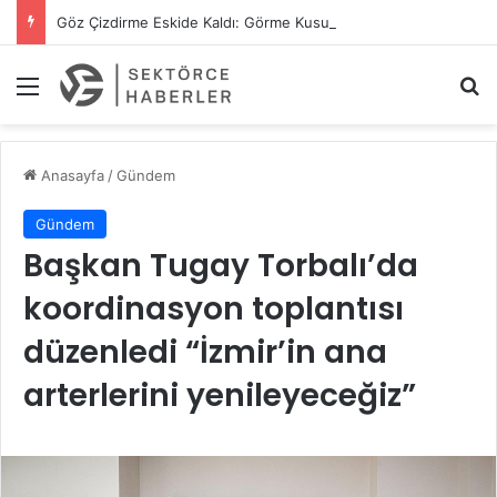
Göz Çizdirme Eskide Kaldı: Görme Kusurlarının Tedavisinde Yeni Nesil Lazer Dönemi
Menü
A
Anasayfa
/
Gündem
Gündem
Başkan Tugay Torbalı’da
koordinasyon toplantısı
düzenledi “İzmir’in ana
arterlerini yenileyeceğiz”