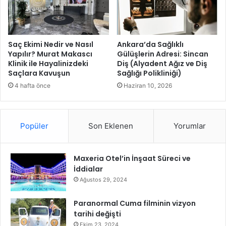
z
K
a
l
m
Saç Ekimi Nedir ve Nasıl
Ankara’da Sağlıklı
Yapılır? Murat Makascı
Gülüşlerin Adresi: Sincan
a
Klinik ile Hayalinizdeki
Diş (Alyadent Ağız ve Diş
d
Saçlara Kavuşun
Sağlığı Polikliniği)
ı
4 hafta önce
Haziran 10, 2026
Popüler
Son Eklenen
Yorumlar
Maxeria Otel’in İnşaat Süreci ve
İddialar
Ağustos 29, 2024
Paranormal Cuma filminin vizyon
tarihi değişti
Ekim 23, 2024