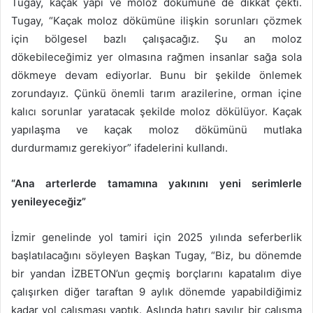
Tugay, kaçak yapı ve moloz dökümüne de dikkat çekti.
Tugay, “Kaçak moloz dökümüne ilişkin sorunları çözmek
için bölgesel bazlı çalışacağız. Şu an moloz
dökebileceğimiz yer olmasına rağmen insanlar sağa sola
dökmeye devam ediyorlar. Bunu bir şekilde önlemek
zorundayız. Çünkü önemli tarım arazilerine, orman içine
kalıcı sorunlar yaratacak şekilde moloz dökülüyor. Kaçak
yapılaşma ve kaçak moloz dökümünü mutlaka
durdurmamız gerekiyor” ifadelerini kullandı.
“Ana arterlerde tamamına yakınını yeni serimlerle
yenileyeceğiz”
İzmir genelinde yol tamiri için 2025 yılında seferberlik
başlatılacağını söyleyen Başkan Tugay, “Biz, bu dönemde
bir yandan İZBETON’un geçmiş borçlarını kapatalım diye
çalışırken diğer taraftan 9 aylık dönemde yapabildiğimiz
kadar yol çalışması yaptık. Aslında hatırı sayılır bir çalışma