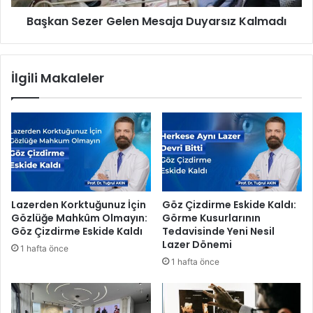
r
z
Başkan Sezer Gelen Mesaja Duyarsız Kalmadı
i
e
h
r
i
G
K
e
İlgili Makaleler
a
l
r
e
a
n
r
M
e
s
a
j
a
Lazerden Korktuğunuz İçin
Göz Çizdirme Eskide Kaldı:
D
Gözlüğe Mahkûm Olmayın:
Görme Kusurlarının
u
Göz Çizdirme Eskide Kaldı
Tedavisinde Yeni Nesil
y
Lazer Dönemi
1 hafta önce
a
1 hafta önce
r
s
ı