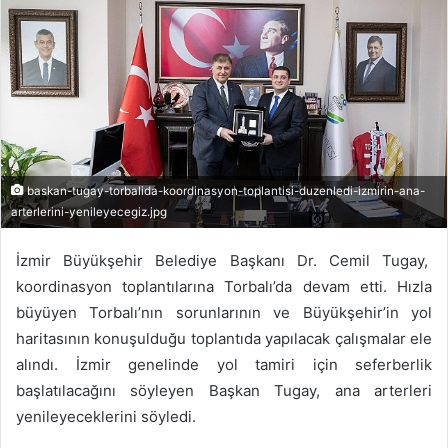
baskan-tugay-torbalida-koordinasyon-toplantisi-duzenledi-izmirin-ana-
arterlerini-yenileyecegiz.jpg
İzmir Büyükşehir Belediye Başkanı Dr. Cemil Tugay,
koordinasyon toplantılarına Torbalı’da devam etti. Hızla
büyüyen Torbalı’nın sorunlarının ve Büyükşehir’in yol
haritasının konuşulduğu toplantıda yapılacak çalışmalar ele
alındı. İzmir genelinde yol tamiri için seferberlik
başlatılacağını söyleyen Başkan Tugay, ana arterleri
yenileyeceklerini söyledi.