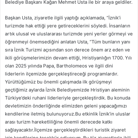
Belediye Başkanı Kağan Mehmet Usta ile bir araya geldiler.
Başkan Usta, ziyaretle ilgili yaptığı açıklamada, “İznik’i
turizmde hak ettiği yere getireceklerini söyledi. İnsanların
artık ulusal ve uluslararası turizmde yeni yerler görmeyi ve
öğrenmeyi önemsediğini anlatan Usta, “Tüm bunların yanı
sıra İznik Turizmi açısından son derece önem arz eden ve
ikili görüşmelerimizin devam ettiği, Hristiyanlığın 1700. Yılı
olan 2025 yılında Papa, Bartholomeos ve ilgili dini
liderlerin ilçemizde gerçekleştireceği programlardır.
Yürüttüğümüz bu önemli çalışmada ilk görüşmeyi
geçtiğimiz aylarda İznik Belediyemizde Hristiyan aleminin
Türkiye’deki ruhani liderleriyle gerçekleştirdik. Bu konuda
devletimizin önderliğinde elimizden geleni yapacağımızı
kendilerine iletmiş bulunuyoruz.Bu etkinlik İznik’in uluslar
arası turizm hareketliliğine önemli derecede katkı
sağlayacaktır.İlçemize gerçekleştirdikleri turistik ziyaret
için kendilerine teşekkür ediyorum. Bu tür ziyaretlerle ikili