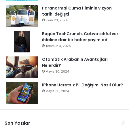
k
ı
Paranormal Cuma filminin vizyon
n
tarihi değişti
ı
Ekim 23, 2024
n
b
Bugün TechCrunch, Catwatchful veri
i
ihlaline dair bir haber yayımladı
r
Temmuz 4, 2025
s
e
Otomatik Arabanın Avantajları
m
Nelerdir?
b
Mayıs 30, 2024
o
l
iPhone Ücretsiz Pil Değişimi Nasıl Olur?
ü
d
Mayıs 30, 2024
ü
r
”
Son Yazılar