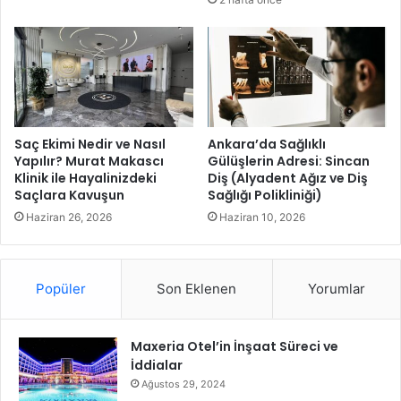
h
ı
u
n
r
ı
i
s
y
ü
e
r
t
d
,
ü
Saç Ekimi Nedir ve Nasıl
Ankara’da Sağlıklı
b
Yapılır? Murat Makascı
Gülüşlerin Adresi: Sincan
r
a
Klinik ile Hayalinizdeki
Diş (Alyadent Ağız ve Diş
d
Saçlara Kavuşun
Sağlığı Polikliniği)
ğ
ü
ı
Haziran 26, 2026
Haziran 10, 2026
m
s
ı
Popüler
Son Eklenen
Yorumlar
z
l
ı
Maxeria Otel’in İnşaat Süreci ve
k
İddialar
a
ş
Ağustos 29, 2024