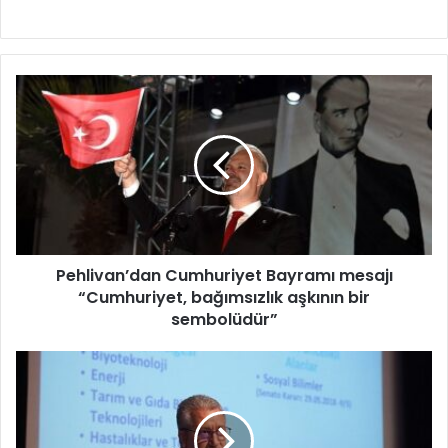
P
e
h
l
i
v
a
n
’
Pehlivan’dan Cumhuriyet Bayramı mesajı
d
“Cumhuriyet, bağımsızlık aşkının bir
a
n
sembolüdür”
C
u
E
m
g
h
e
u
Ü
r
n