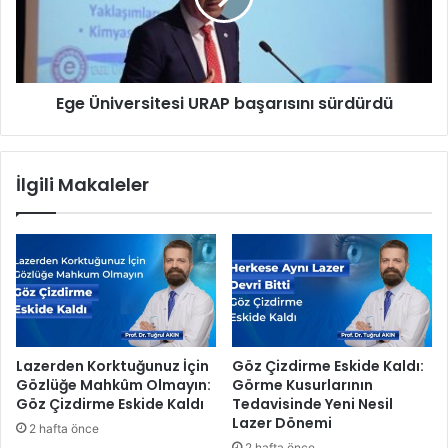
i
i
y
v
e
e
t
r
B
Ege Üniversitesi URAP başarısını sürdürdü
s
a
i
y
t
r
e
İlgili Makaleler
a
s
m
i
ı
U
m
R
e
A
s
P
a
b
j
a
ı
ş
Lazerden Korktuğunuz İçin
Göz Çizdirme Eskide Kaldı:
“
a
Gözlüğe Mahkûm Olmayın:
Görme Kusurlarının
C
r
Göz Çizdirme Eskide Kaldı
Tedavisinde Yeni Nesil
u
ı
Lazer Dönemi
2 hafta önce
m
s
2 hafta önce