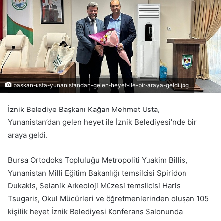
baskan-usta-yunanistandan-gelen-heyet-ile-bir-araya-geldi.jpg
İznik Belediye Başkanı Kağan Mehmet Usta,
Yunanistan’dan gelen heyet ile İznik Belediyesi’nde bir
araya geldi.
Bursa Ortodoks Topluluğu Metropoliti Yuakim Billis,
Yunanistan Milli Eğitim Bakanlığı temsilcisi Spiridon
Dukakis, Selanik Arkeoloji Müzesi temsilcisi Haris
Tsugaris, Okul Müdürleri ve öğretmenlerinden oluşan 105
kişilik heyet İznik Belediyesi Konferans Salonunda