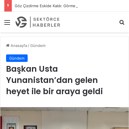
Göz Çizdirme Eskide Kaldı: Görme Kusurlarının Tedavisinde Yeni Nesil Lazer Dönemi
Menü
A
Anasayfa
/
Gündem
Gündem
Başkan Usta
Yunanistan’dan gelen
heyet ile bir araya geldi