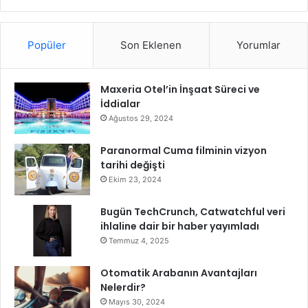
a
H
a
Popüler
Son Eklenen
Yorumlar
y
r
ı
Maxeria Otel’in İnşaat Süreci ve
D
İddialar
ü
z
Ağustos 29, 2024
e
n
Paranormal Cuma filminin vizyon
l
tarihi değişti
e
Ekim 23, 2024
d
i
Bugün TechCrunch, Catwatchful veri
ihlaline dair bir haber yayımladı
Temmuz 4, 2025
Otomatik Arabanın Avantajları
Nelerdir?
Mayıs 30, 2024