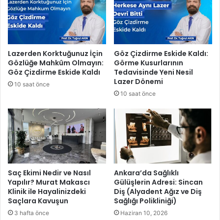
e
i
r
,
i
F
e
r
Lazerden Korktuğunuz İçin
Göz Çizdirme Eskide Kaldı:
d
Gözlüğe Mahkûm Olmayın:
Görme Kusurlarının
i
Göz Çizdirme Eskide Kaldı
Tedavisinde Yeni Nesil
Z
Lazer Dönemi
10 saat önce
e
10 saat önce
y
r
e
k
İ
ç
i
n
Saç Ekimi Nedir ve Nasıl
Ankara’da Sağlıklı
L
Yapılır? Murat Makascı
Gülüşlerin Adresi: Sincan
Klinik ile Hayalinizdeki
Diş (Alyadent Ağız ve Diş
o
Saçlara Kavuşun
Sağlığı Polikliniği)
k
m
3 hafta önce
Haziran 10, 2026