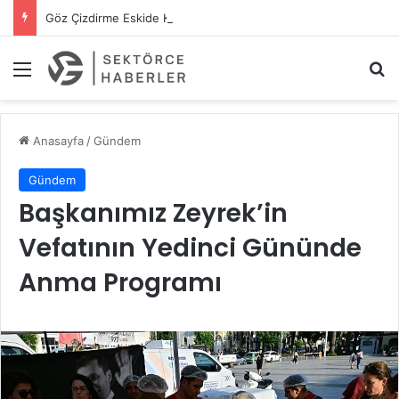
Göz Çizdirme Eskide Kaldı: Görme Kusurlarının Tedavisinde Yeni Nesil Lazer Dönemi
Menü
A
Anasayfa
/
Gündem
Gündem
Başkanımız Zeyrek’in
Vefatının Yedinci Gününde
Anma Programı