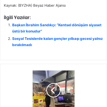
Kaynak: (BYZHA) Beyaz Haber Ajansı
İlgili Yazılar:
Başkan İbrahim Sandıkçı: “Kentsel dönüşüm siyaset
üstü bir konudur”
Sosyal Tesislerde kalan gençler yılbaşı gecesi yalnız
bırakılmadı
Z
a
b
ı
t
a
d
a