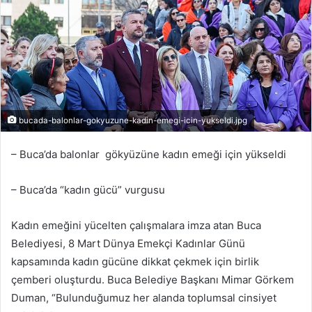
bucada-balonlar-gokyuzune-kadin-emegi-icin-yukseldi.jpg
– Buca’da balonlar gökyüzüne kadın emeği için yükseldi
– Buca’da “kadın gücü” vurgusu
Kadın emeğini yücelten çalışmalara imza atan Buca
Belediyesi, 8 Mart Dünya Emekçi Kadınlar Günü
kapsamında kadın gücüne dikkat çekmek için birlik
çemberi oluşturdu. Buca Belediye Başkanı Mimar Görkem
Duman, “Bulunduğumuz her alanda toplumsal cinsiyet