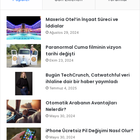
’
d
Maxeria Otel’in İnşaat Süreci ve
u
İddialar
U
Ağustos 29, 2024
Paranormal Cuma filminin vizyon
tarihi değişti
Ekim 23, 2024
Bugün TechCrunch, Catwatchful veri
ihlaline dair bir haber yayımladı
Temmuz 4, 2025
Otomatik Arabanın Avantajları
Nelerdir?
Mayıs 30, 2024
iPhone Ücretsiz Pil Değişimi Nasıl Olur?
Mayıs 30, 2024