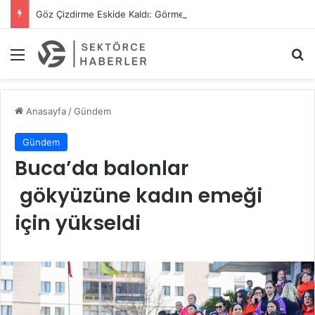
Göz Çizdirme Eskide Kaldı: Görme Kusurlarının Tedavisinde Yeni Nesil Lazer Dönemi
Menü
A
Anasayfa
/
Gündem
Gündem
Buca’da balonlar
gökyüzüne kadın emeği
için yükseldi