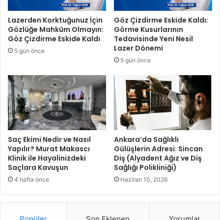
a
a
r
n
Lazerden Korktuğunuz İçin
Göz Çizdirme Eskide Kaldı:
i
l
Gözlüğe Mahkûm Olmayın:
Görme Kusurlarının
f
ı
Göz Çizdirme Eskide Kaldı
Tedavisinde Yeni Nesil
l
k
Lazer Dönemi
5 gün önce
e
t
5 gün önce
r
a
n
a
z
m
i
y
l
Saç Ekimi Nedir ve Nasıl
Ankara’da Sağlıklı
e
Yapılır? Murat Makascı
Gülüşlerin Adresi: Sincan
Klinik ile Hayalinizdeki
Diş (Alyadent Ağız ve Diş
‘
Saçlara Kavuşun
Sağlığı Polikliniği)
K
u
4 hafta önce
Haziran 10, 2026
r
t
u
Popüler
Son Eklenen
Yorumlar
l