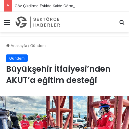
Göz Çizdirme Eskide Kaldı: Görme Kusurlarının Tedavisinde Yeni Nesil Lazer Dönemi
Menü
A
Anasayfa
/
Gündem
Gündem
Büyükşehir İtfaiyesi’nden
AKUT’a eğitim desteği