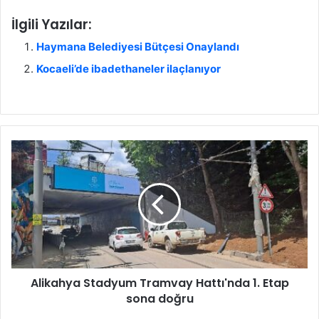
İlgili Yazılar:
Haymana Belediyesi Bütçesi Onaylandı
Kocaeli’de ibadethaneler ilaçlanıyor
A
l
i
k
a
h
y
a
S
Alikahya Stadyum Tramvay Hattı'nda 1. Etap
t
sona doğru
a
d