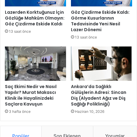
E
y
t
e
Lazerden Korktuğunuz İçin
Göz Çizdirme Eskide Kaldı:
a
n
Gözlüğe Mahkûm Olmayın:
Görme Kusurlarının
p
i
Göz Çizdirme Eskide Kaldı
Tedavisinde Yeni Nesil
s
s
Lazer Dönemi
13 saat önce
o
o
13 saat önce
n
n
a
d
d
a
o
j
ğ
k
r
u
u
y
u
Saç Ekimi Nedir ve Nasıl
Ankara’da Sağlıklı
s
Yapılır? Murat Makascı
Gülüşlerin Adresi: Sincan
Klinik ile Hayalinizdeki
Diş (Alyadent Ağız ve Diş
u
Saçlara Kavuşun
Sağlığı Polikliniği)
d
a
3 hafta önce
Haziran 10, 2026
h
a
Popüler
Son Eklenen
Yorumlar