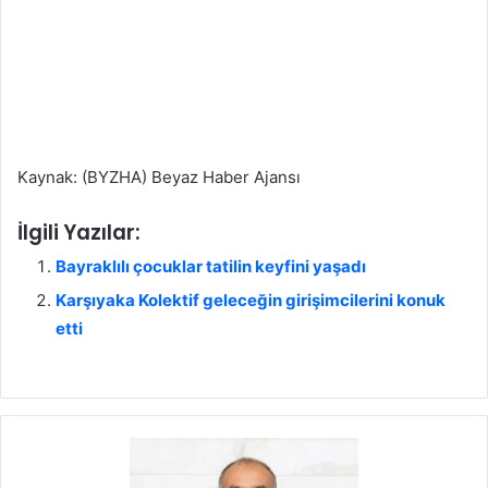
Kaynak: (BYZHA) Beyaz Haber Ajansı
İlgili Yazılar:
Bayraklılı çocuklar tatilin keyfini yaşadı
Karşıyaka Kolektif geleceğin girişimcilerini konuk
etti
B
a