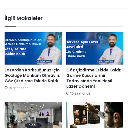
l
n
e
K
d
İlgili Makaleler
u
i
r
y
b
e
a
s
n
i
B
Z
a
a
y
b
r
ı
Lazerden Korktuğunuz İçin
Göz Çizdirme Eskide Kaldı:
a
t
Gözlüğe Mahkûm Olmayın:
Görme Kusurlarının
m
a
Göz Çizdirme Eskide Kaldı
Tedavisinde Yeni Nesil
ı
T
Lazer Dönemi
15 saat önce
M
r
15 saat önce
e
a
s
f
a
i
j
k
ı
E
k