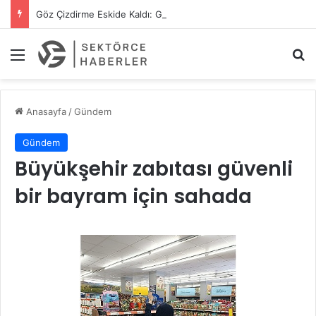
Göz Çizdirme Eskide Kaldı: Görme Kusurlarının Tedavisinde Yeni Nesil Lazer Dönemi
Menü
A
Anasayfa
/
Gündem
Gündem
Büyükşehir zabıtası güvenli
bir bayram için sahada