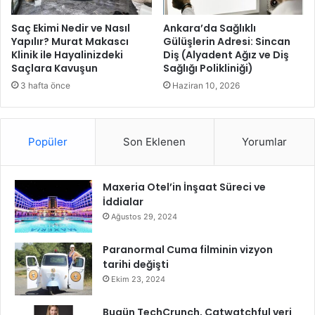
i
p
Saç Ekimi Nedir ve Nasıl
Ankara’da Sağlıklı
l
Yapılır? Murat Makascı
Gülüşlerin Adresi: Sincan
Klinik ile Hayalinizdeki
Diş (Alyadent Ağız ve Diş
e
Saçlara Kavuşun
Sağlığı Polikliniği)
r
i
3 hafta önce
Haziran 10, 2026
n
d
e
Popüler
Son Eklenen
Yorumlar
n
s
ı
Maxeria Otel’in İnşaat Süreci ve
k
İddialar
ı
d
Ağustos 29, 2024
e
n
Paranormal Cuma filminin vizyon
e
tarihi değişti
t
Ekim 23, 2024
i
m
Bugün TechCrunch, Catwatchful veri