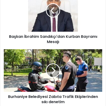
ş
k
a
n
İ
b
r
Başkan İbrahim Sandıkçı'dan Kurban Bayramı
a
Mesajı
h
i
m
B
S
u
a
r
n
h
d
a
ı
n
k
i
ç
y
ı
e
'
Burhaniye Belediyesi Zabıta Trafik Ekiplerinden
B
d
sıkı denetim
e
a