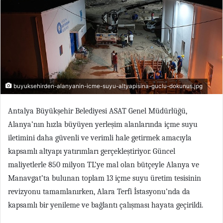
buyuksehirden-alanyanin-icme-suyu-altyapisina-guclu-dokunus.jpg
Antalya Büyükşehir Belediyesi ASAT Genel Müdürlüğü,
Alanya’nın hızla büyüyen yerleşim alanlarında içme suyu
iletimini daha güvenli ve verimli hale getirmek amacıyla
kapsamlı altyapı yatırımları gerçekleştiriyor. Güncel
maliyetlerle 850 milyon TL’ye mal olan bütçeyle Alanya ve
Manavgat’ta bulunan toplam 13 içme suyu üretim tesisinin
revizyonu tamamlanırken, Alara Terfi İstasyonu’nda da
kapsamlı bir yenileme ve bağlantı çalışması hayata geçirildi.