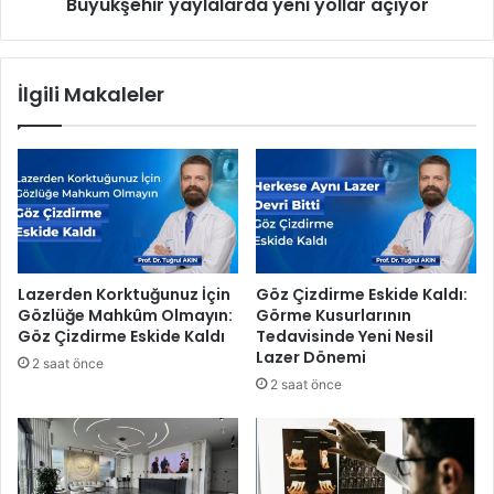
y
Büyükşehir yaylalarda yeni yollar açıyor
r
e
y
s
a
i
y
İlgili Makaleler
,
l
A
a
v
l
r
a
u
r
p
d
a
a
’
y
n
e
Lazerden Korktuğunuz İçin
Göz Çizdirme Eskide Kaldı:
ı
n
Gözlüğe Mahkûm Olmayın:
Görme Kusurlarının
n
i
Göz Çizdirme Eskide Kaldı
Tedavisinde Yeni Nesil
E
y
Lazer Dönemi
2 saat önce
n
o
2 saat önce
P
l
r
l
e
a
s
r
t
a