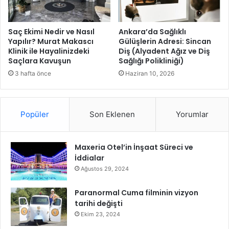
i
ç
j
ı
l
y
Saç Ekimi Nedir ve Nasıl
Ankara’da Sağlıklı
i
Yapılır? Murat Makascı
Gülüşlerin Adresi: Sincan
o
Klinik ile Hayalinizdeki
Diş (Alyadent Ağız ve Diş
M
r
Saçlara Kavuşun
Sağlığı Polikliniği)
o
b
3 hafta önce
Haziran 10, 2026
i
l
i
Popüler
Son Eklenen
Yorumlar
t
e
E
Maxeria Otel’in İnşaat Süreci ve
t
İddialar
k
i
Ağustos 29, 2024
n
l
Paranormal Cuma filminin vizyon
i
tarihi değişti
k
Ekim 23, 2024
l