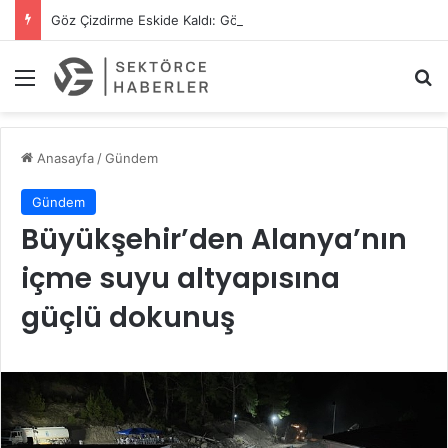
Göz Çizdirme Eskide Kaldı: Görme Kusurlarının Tedavisinde Yeni Nesil Lazer Dönemi
Menü
A
Anasayfa
/
Gündem
Gündem
Büyükşehir’den Alanya’nın
içme suyu altyapısına
güçlü dokunuş