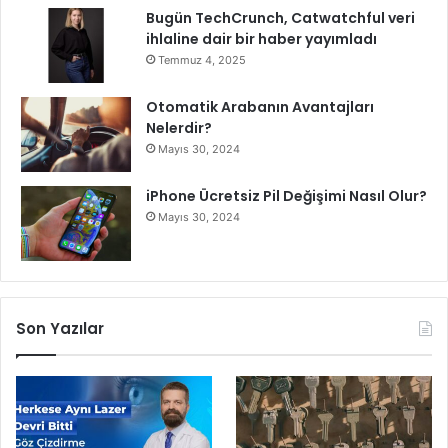
e
Bugün TechCrunch, Catwatchful veri
r
ihlaline dair bir haber yayımladı
i
Temmuz 4, 2025
n
d
Otomatik Arabanın Avantajları
e
Nelerdir?
Y
Mayıs 30, 2024
e
r
iPhone Ücretsiz Pil Değişimi Nasıl Olur?
i
n
Mayıs 30, 2024
i
A
l
d
ı
Son Yazılar