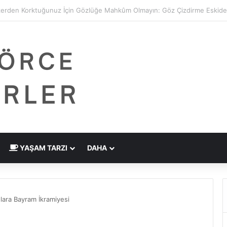
 Çizdirme Eskide Kaldı: Görme Kusurlarının Tedavisinde Yeni Nesil Laz
YAŞAM TARZI
DAHA
lara Bayram İkramiyesi