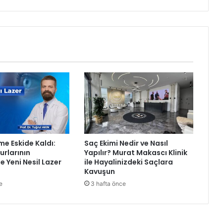
b
a
n
B
a
y
r
a
m
ı
B
i
r
me Eskide Kaldı:
Saç Ekimi Nedir ve Nasıl
l
rlarının
Yapılır? Murat Makascı Klinik
i
e Yeni Nesil Lazer
ile Hayalinizdeki Saçlara
k
Kavuşun
V
e
3 hafta önce
e
B
e
r