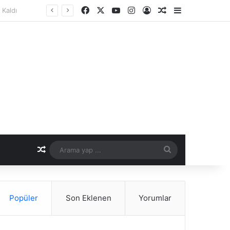
Facebook
X
YouTube
Instagram
Kayıt Ol
Rastgele Makale
Kenar Bölme
er Dönemi
Rastgele Makale
Arama
yap
...
Popüler
Son Eklenen
Yorumlar