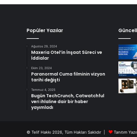
r
n
e
t
A
Popüler Yazılar
Güncell
ğ
ı
Ağustos 29, 2024
Maxeria Otel’in İnşaat Süreci ve
İddialar
Ekim 23, 2024
Paranormal Cuma filminin vizyon
tarihi değişti
Temmuz 4, 2025
Bugün TechCrunch, Catwatchful
veri ihlaline dair bir haber
yayımladı
© Telif Hakkı 2026, Tüm Hakları Saklıdır |
Tanıtım Yazıs