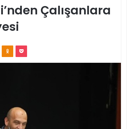
i’nden Çalışanlara
esi
ontakte
Odnoklassniki
Pocket