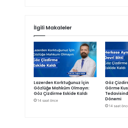
e
n
H
u
İlgili Makaleler
z
u
r
e
v
i
n
e
G
Lazerden Korktuğunuz İçin
Göz Çizdir
ü
Gözlüğe Mahkûm Olmayın:
Görme Kusu
ç
Göz Çizdirme Eskide Kaldı
Tedavisind
l
Dönemi
14 saat önce
ü
14 saat önc
İ
n
t
e