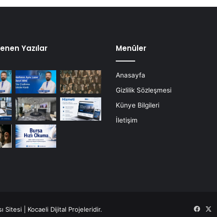
a
b
e
r
l
enen Yazılar
Menüler
i
k
Anasayfa
İ
ç
Gizlilik Sözleşmesi
e
Künye Bilgileri
r
i
İletişim
s
i
n
d
e
K
u
t
ı Sitesi |
Kocaeli Dijital
Projeleridir.
Face
X
l