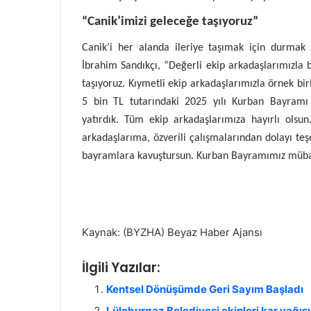
“Canik’imizi geleceğe taşıyoruz”
Canik’i her alanda ileriye taşımak için durmak
İbrahim Sandıkçı, “Değerli ekip arkadaşlarımızla bi
taşıyoruz. Kıymetli ekip arkadaşlarımızla örnek bi
5 bin TL tutarındaki 2025 yılı Kurban Bayramı i
yatırdık. Tüm ekip arkadaşlarımıza hayırlı ols
arkadaşlarıma, özverili çalışmalarından dolayı te
bayramlara kavuştursun. Kurban Bayramımız mübar
Kaynak: (BYZHA) Beyaz Haber Ajansı
İlgili Yazılar:
Kentsel Dönüşümde Geri Sayım Başladı
Lüleburgaz Belediyesi ekipleri kar yağışı