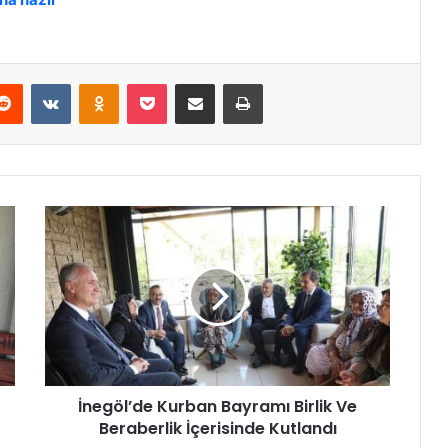
Reddit
VKontakte
Odnoklassniki
Pocket
E-Posta ile paylaş
Yazdır
İ
n
e
g
ö
l
’
d
e
İnegöl’de Kurban Bayramı Birlik Ve
K
Beraberlik İçerisinde Kutlandı
u
r