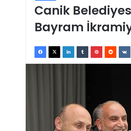
Canik Belediyes
Bayram İkramiy
Facebook
X
LinkedIn
Tumblr
Pinterest
Reddit
VK