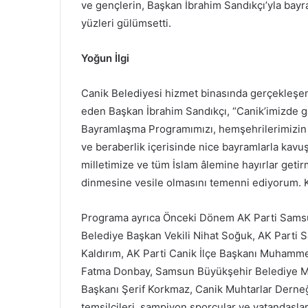
ve gençlerin, Başkan İbrahim Sandıkçı’yla bayra
yüzleri gülümsetti.
Yoğun İlgi
Canik Belediyesi hizmet binasında gerçekleşen
eden Başkan İbrahim Sandıkçı, “Canik’imizde g
Bayramlaşma Programımızı, hemşehrilerimizin yo
ve beraberlik içerisinde nice bayramlarla kav
milletimize ve tüm İslam âlemine hayırlar geti
dinmesine vesile olmasını temenni ediyorum. 
Programa ayrıca Önceki Dönem AK Parti Samsun
Belediye Başkan Vekili Nihat Soğuk, AK Parti 
Kaldırım, AK Parti Canik İlçe Başkanı Muhamme
Fatma Donbay, Samsun Büyükşehir Belediye Mec
Başkanı Şerif Korkmaz, Canik Muhtarlar Derneğ
temsilcileri, şampiyon sporcular ve vatandaşlar 