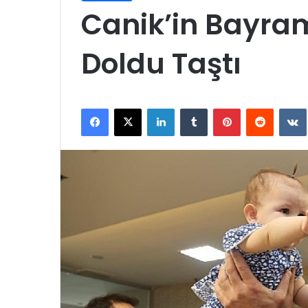
Canik’in Bayr
Doldu Taştı
Facebook
X
LinkedIn
Tumblr
Pinterest
Reddit
VK