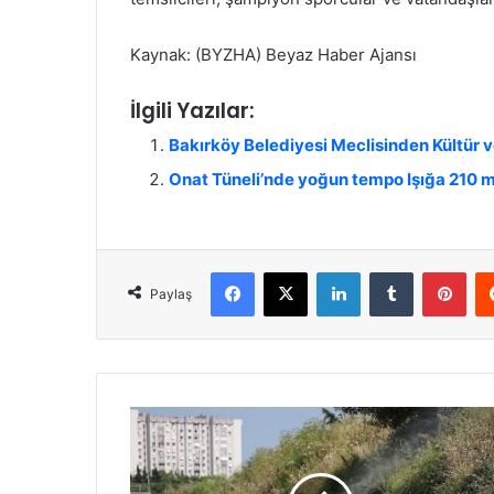
Kaynak: (BYZHA) Beyaz Haber Ajansı
İlgili Yazılar:
Bakırköy Belediyesi Meclisinden Kültür 
Onat Tüneli’nde yoğun tempo Işığa 210 m
Facebook
X
LinkedIn
Tumblr
Pinterest
Paylaş
B
a
k
ı