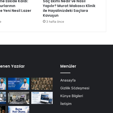
me Eskide Kaldı:
Saç Ekimi Nedir ve Nasıl
r
rlarının
Yapılır? Murat Makascı Klinik
ç
e Yeni Nesil Lazer
ile Hayalinizdeki Saçlara
e
Kavuşun
ğ
e
3 hafta önce
i
n
e
a
y
n
a
t
u
enen Yazılar
Menüler
t
a
Anasayfa
n
r
Gizlilik Sözleşmesi
a
Künye Bilgileri
p
o
İletişim
r