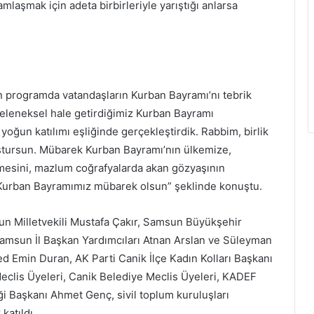
mlaşmak için adeta birbirleriyle yarıştığı anlarsa
 programda vatandaşların Kurban Bayramı’nı tebrik
eleneksel hale getirdiğimiz Kurban Bayramı
ğun katılımı eşliğinde gerçekleştirdik. Rabbim, birlik
uştursun. Mübarek Kurban Bayramı’nın ülkemize,
rmesini, mazlum coğrafyalarda akan gözyaşının
Kurban Bayramımız mübarek olsun” şeklinde konuştu.
 Milletvekili Mustafa Çakır, Samsun Büyükşehir
Samsun İl Başkan Yardımcıları Atnan Arslan ve Süleyman
d Emin Duran, AK Parti Canik İlçe Kadın Kolları Başkanı
lis Üyeleri, Canik Belediye Meclis Üyeleri, KADEF
i Başkanı Ahmet Genç, sivil toplum kuruluşları
katıldı.