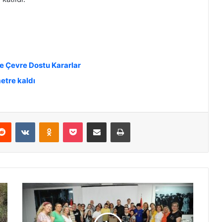
ve Çevre Dostu Kararlar
etre kaldı
Reddit
VKontakte
Odnoklassniki
Pocket
E-Posta ile paylaş
Yazdır
K
a
r
ş