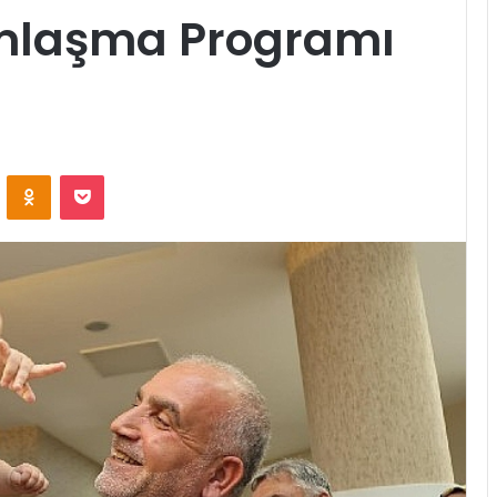
amlaşma Programı
ontakte
Odnoklassniki
Pocket