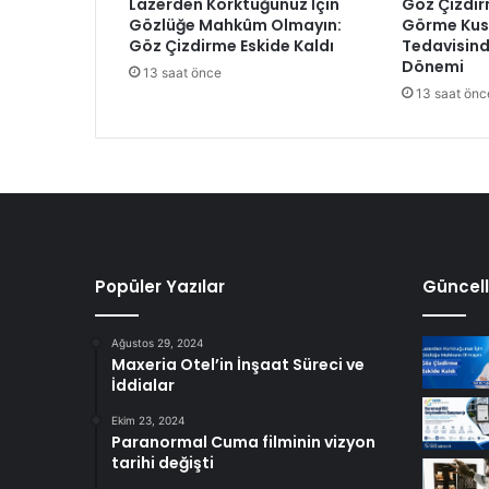
Lazerden Korktuğunuz İçin
Göz Çizdir
b
Gözlüğe Mahkûm Olmayın:
Görme Kusu
i
Göz Çizdirme Eskide Kaldı
Tedavisind
r
Dönemi
13 saat önce
l
13 saat önc
i
ğ
i
y
l
e
v
e
k
Popüler Yazılar
Güncell
t
ö
Ağustos 29, 2024
r
Maxeria Otel’in İnşaat Süreci ve
l
İddialar
e
m
Ekim 23, 2024
Paranormal Cuma filminin vizyon
ü
tarihi değişti
c