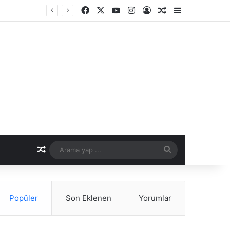
Facebook
X
YouTube
Instagram
Kayıt Ol
Rastgele Makale
Kenar Bölme
er Dönemi
Rastgele Makale
Arama
yap
...
Popüler
Son Eklenen
Yorumlar