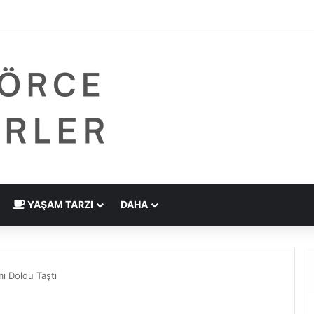
 Çizdirme Eskide Kaldı: Görme Kusurlarının Tedavisinde Yeni Nesil Laz
YAŞAM TARZI
DAHA
ı Doldu Taştı