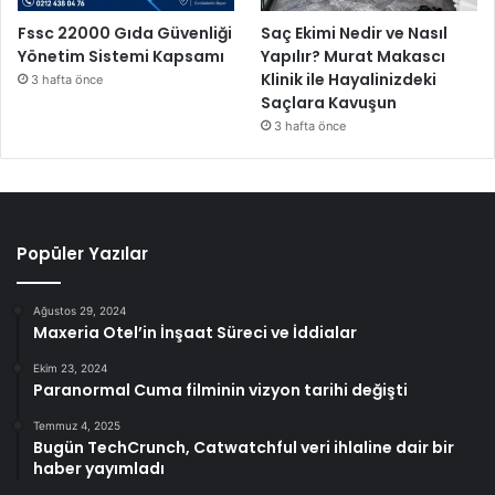
Fssc 22000 Gıda Güvenliği
Saç Ekimi Nedir ve Nasıl
Yönetim Sistemi Kapsamı
Yapılır? Murat Makascı
Klinik ile Hayalinizdeki
3 hafta önce
Saçlara Kavuşun
3 hafta önce
Popüler Yazılar
Ağustos 29, 2024
Maxeria Otel’in İnşaat Süreci ve İddialar
Ekim 23, 2024
Paranormal Cuma filminin vizyon tarihi değişti
Temmuz 4, 2025
Bugün TechCrunch, Catwatchful veri ihlaline dair bir
haber yayımladı