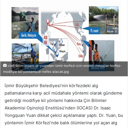
cinli-bilim-insani-dr-yuandan-izmir-korfezi-icin-onemli-mesajlar-korfez-
modifiye-kil-yontemiyle-nefes-alacak.jpg
İzmir Büyükşehir Belediyesi’nin körfezdeki alg
patlamalarına karşı acil müdahale yöntemi olarak gündeme
getirdiği modifiye kil yöntemi hakkında Çin Bilimler
Akademisi Oşinoloji Enstitüsü’nden (IOCAS) Dr. Isaac
Yongquan Yuan dikkat çekici açıklamalar yaptı. Dr. Yuan, bu
yöntemin İzmir Körfezi’nde balık ölümlerine yol açan alg