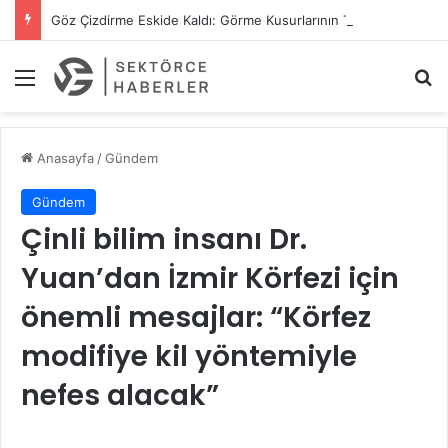
Göz Çizdirme Eskide Kaldı: Görme Kusurlarının Tedavisinde Yeni Nesil Lazer Dönemi
Menü
A
Anasayfa
/
Gündem
Gündem
Çinli bilim insanı Dr.
Yuan’dan İzmir Körfezi için
önemli mesajlar: “Körfez
modifiye kil yöntemiyle
nefes alacak”