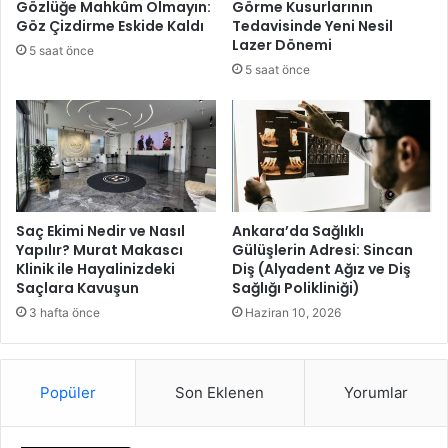
Gözlüğe Mahkûm Olmayın:
Görme Kusurlarının
ü
l
Göz Çizdirme Eskide Kaldı
Tedavisinde Yeni Nesil
e
Lazer Dönemi
5 saat önce
y
5 saat önce
a
z
t
a
r
i
f
e
Saç Ekimi Nedir ve Nasıl
Ankara’da Sağlıklı
Yapılır? Murat Makascı
Gülüşlerin Adresi: Sincan
s
Klinik ile Hayalinizdeki
Diş (Alyadent Ağız ve Diş
i
Saçlara Kavuşun
Sağlığı Polikliniği)
b
a
3 hafta önce
Haziran 10, 2026
ş
l
ı
Popüler
Son Eklenen
Yorumlar
y
o
r