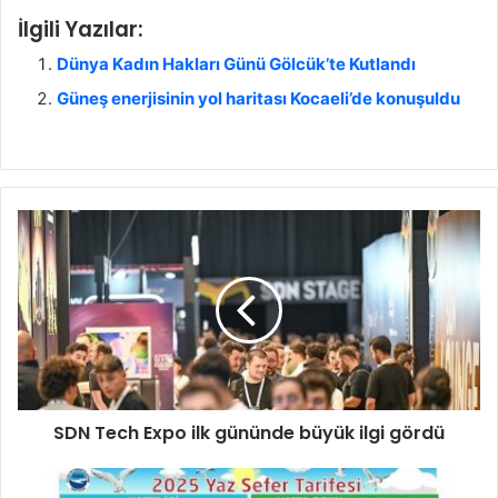
İlgili Yazılar:
Dünya Kadın Hakları Günü Gölcük’te Kutlandı
Güneş enerjisinin yol haritası Kocaeli’de konuşuldu
S
D
N
T
e
c
h
E
x
SDN Tech Expo ilk gününde büyük ilgi gördü
p
o
i
D