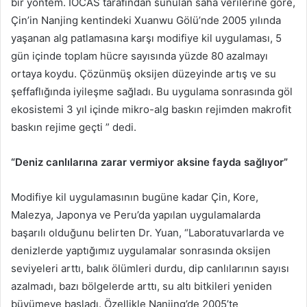
bir yöntem. IOCAS tarafından sunulan saha verilerine göre,
Çin’in Nanjing kentindeki Xuanwu Gölü’nde 2005 yılında
yaşanan alg patlamasına karşı modifiye kil uygulaması, 5
gün içinde toplam hücre sayısında yüzde 80 azalmayı
ortaya koydu. Çözünmüş oksijen düzeyinde artış ve su
şeffaflığında iyileşme sağladı. Bu uygulama sonrasında göl
ekosistemi 3 yıl içinde mikro-alg baskın rejimden makrofit
baskın rejime geçti ” dedi.
“Deniz canlılarına zarar vermiyor aksine fayda sağlıyor”
Modifiye kil uygulamasının bugüne kadar Çin, Kore,
Malezya, Japonya ve Peru’da yapılan uygulamalarda
başarılı olduğunu belirten Dr. Yuan, “Laboratuvarlarda ve
denizlerde yaptığımız uygulamalar sonrasında oksijen
seviyeleri arttı, balık ölümleri durdu, dip canlılarının sayısı
azalmadı, bazı bölgelerde arttı, su altı bitkileri yeniden
büyümeye başladı. Özellikle Nanjing’de 2005’te