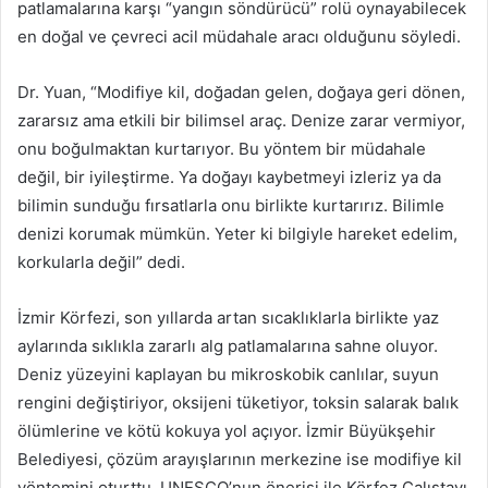
patlamalarına karşı “yangın söndürücü” rolü oynayabilecek
en doğal ve çevreci acil müdahale aracı olduğunu söyledi.
Dr. Yuan, “Modifiye kil, doğadan gelen, doğaya geri dönen,
zararsız ama etkili bir bilimsel araç. Denize zarar vermiyor,
onu boğulmaktan kurtarıyor. Bu yöntem bir müdahale
değil, bir iyileştirme. Ya doğayı kaybetmeyi izleriz ya da
bilimin sunduğu fırsatlarla onu birlikte kurtarırız. Bilimle
denizi korumak mümkün. Yeter ki bilgiyle hareket edelim,
korkularla değil” dedi.
İzmir Körfezi, son yıllarda artan sıcaklıklarla birlikte yaz
aylarında sıklıkla zararlı alg patlamalarına sahne oluyor.
Deniz yüzeyini kaplayan bu mikroskobik canlılar, suyun
rengini değiştiriyor, oksijeni tüketiyor, toksin salarak balık
ölümlerine ve kötü kokuya yol açıyor. İzmir Büyükşehir
Belediyesi, çözüm arayışlarının merkezine ise modifiye kil
yöntemini oturttu. UNESCO’nun önerisi ile Körfez Çalıştayı