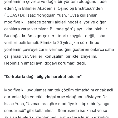
yönteminin çevreci ve doğal bir yöntem olduğunu ifade
eden Çin Bilimler Akademisi Oşinoloji Enstitüsü’nden
(IOCAS) Dr. Isaac Yongquan Yuan, “Oysa kullanılan
modifiye kil, sadece zararlı algleri hedef alıyor ve diğer
canlılara zarar vermiyor. Bilimde görüş ayrılıkları olabilir.
Bu doğaldır. Ama gerçekleri, teorik kaygılar değil, saha
verileri belirlemeli. Elimizde 20 yılı aşkın süredir bu
yöntemin çevreye zarar vermediğini gösteren onlarca saha
çalışması var. Verileri konuşalım, birlikte izleyelim.
Hepimizin amacı aynı doğayı korumak” dedi.
“Korkularla değil bilgiyle hareket edelim”
Modifiye kil uygulamasının tek çözüm olmadığını ancak acil
durumlar için en etkili doğal araç olduğunu söyleyen Dr.
Isaac Yuan, “Uzmanlara göre modifiye kil, tıpkı bir “yangın
söndürücü” gibi kullanılmalı. Sonrasında ise kanal ve su
akış sistemleri düzenlenmeli, arıtma tesislerinin etkinliği