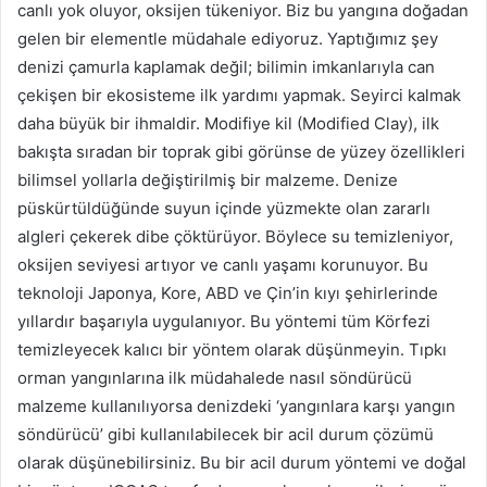
canlı yok oluyor, oksijen tükeniyor. Biz bu yangına doğadan
gelen bir elementle müdahale ediyoruz. Yaptığımız şey
denizi çamurla kaplamak değil; bilimin imkanlarıyla can
çekişen bir ekosisteme ilk yardımı yapmak. Seyirci kalmak
daha büyük bir ihmaldir. Modifiye kil (Modified Clay), ilk
bakışta sıradan bir toprak gibi görünse de yüzey özellikleri
bilimsel yollarla değiştirilmiş bir malzeme. Denize
püskürtüldüğünde suyun içinde yüzmekte olan zararlı
algleri çekerek dibe çöktürüyor. Böylece su temizleniyor,
oksijen seviyesi artıyor ve canlı yaşamı korunuyor. Bu
teknoloji Japonya, Kore, ABD ve Çin’in kıyı şehirlerinde
yıllardır başarıyla uygulanıyor. Bu yöntemi tüm Körfezi
temizleyecek kalıcı bir yöntem olarak düşünmeyin. Tıpkı
orman yangınlarına ilk müdahalede nasıl söndürücü
malzeme kullanılıyorsa denizdeki ‘yangınlara karşı yangın
söndürücü’ gibi kullanılabilecek bir acil durum çözümü
olarak düşünebilirsiniz. Bu bir acil durum yöntemi ve doğal