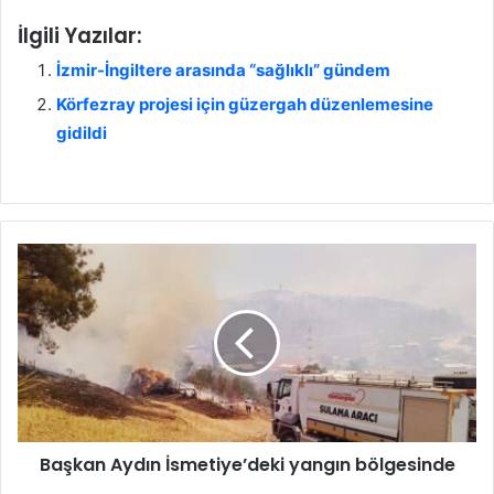
İlgili Yazılar:
İzmir-İngiltere arasında “sağlıklı” gündem
Körfezray projesi için güzergah düzenlemesine
gidildi
B
a
ş
k
a
n
A
y
d
Başkan Aydın İsmetiye’deki yangın bölgesinde
ı
n