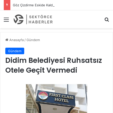
Göz Çizdirme Eskide Kaldı: Görme Kusurlarının Tedavisinde Yeni Nesil Lazer Dönemi
Menü
A
Anasayfa
/
Gündem
Gündem
Didim Belediyesi Ruhsatsız
Otele Geçit Vermedi