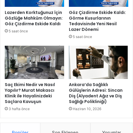
l
ı
g
n
Lazerden Korktuğunuz İçin
Göz Çizdirme Eskide Kaldı:
e
l
Gözlüğe Mahkûm Olmayın:
Görme Kusurlarının
s
a
Göz Çizdirme Eskide Kaldı
Tedavisinde Yeni Nesil
i
m
Lazer Dönemi
5 saat önce
n
ü
5 saat önce
d
c
e
a
d
e
l
e
s
ü
Saç Ekimi Nedir ve Nasıl
Ankara’da Sağlıklı
r
Yapılır? Murat Makascı
Gülüşlerin Adresi: Sincan
Klinik ile Hayalinizdeki
Diş (Alyadent Ağız ve Diş
ü
Saçlara Kavuşun
Sağlığı Polikliniği)
y
o
3 hafta önce
Haziran 10, 2026
r
Popüler
Son Eklenen
Yorumlar