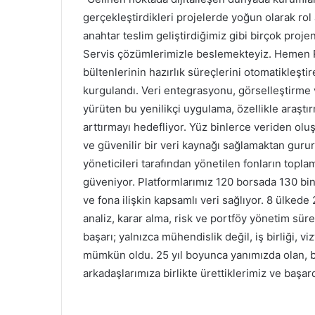
gerçekleştirdikleri projelerde yoğun olarak rol
anahtar teslim geliştirdiğimiz gibi birçok proje
Servis çözümlerimizle beslemekteyiz. Hemen R
bültenlerinin hazırlık süreçlerini otomatikleş
kurgulandı. Veri entegrasyonu, görselleştirme
yürüten bu yenilikçi uygulama, özellikle araştı
arttırmayı hedefliyor. Yüz binlerce veriden ol
ve güvenilir bir veri kaynağı sağlamaktan gur
yöneticileri tarafından yönetilen fonların topl
güveniyor. Platformlarımız 120 borsada 130 bin
ve fona ilişkin kapsamlı veri sağlıyor. 8 ülkede
analiz, karar alma, risk ve portföy yönetim sü
başarı; yalnızca mühendislik değil, iş birliği, vi
mümkün oldu. 25 yıl boyunca yanımızda olan, b
arkadaşlarımıza birlikte ürettiklerimiz ve başar