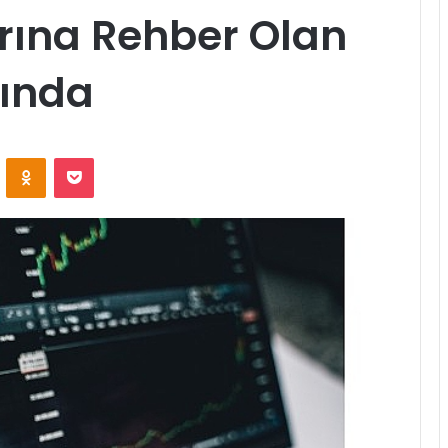
rına Rehber Olan
şında
ontakte
Odnoklassniki
Pocket