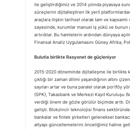
ile geliştirdiğimiz ve 2014 yılında piyasaya s
süreçlerini dijitalleştiren ilk yerli platformlar
araçlara ilişkin tarihsel olarak tam ve kapsaml
sayesinde, kurumlar manuel iş yükü ve bunun get
artırdılar. Bu hamlelerin ardından dünyaya açı
Finansal Analiz Uygulamasını Güney Afrika, Po
Bulutla birlikte Rasyonet de güçleniyor
2015-2020 döneminde dijitalleşme ile birlikte
çıktığı bir zaman dilimi yaşandığının altını çizen
sayıları artar ve buna paralel olarak portföy y
(SPK), Takasbank ve Merkezi Kayıt Kuruluşu (MK
verdiği önem de gözle görülür biçimde arttı. Dij
gelişti. Blokzincir teknolojisi finans sektöründe
bankalar ve fintek şirketleri geleneksel bank
altyapı güncellemelerini önceliğimiz haline ge