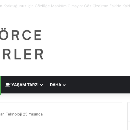
dirme Eskide Kaldı: Görme Kusurlarının Tedavisinde Yeni Nesil Lazer Dö
YAŞAM TARZI
DAHA
an Teknoloji 25 Yaşında