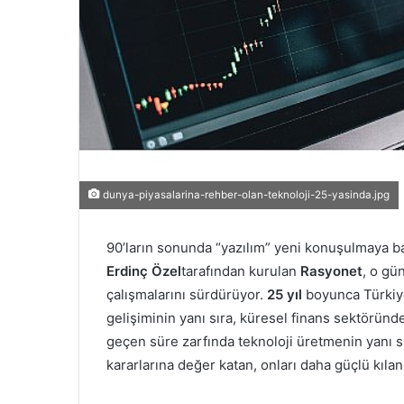
dunya-piyasalarina-rehber-olan-teknoloji-25-yasinda.jpg
90’ların sonunda “yazılım” yeni konuşulmaya 
Erdinç Özel
tarafından kurulan
Rasyonet
, o gü
çalışmalarını sürdürüyor.
25 yıl
boyunca Türkiy
gelişiminin yanı sıra, küresel finans sektörün
geçen süre zarfında teknoloji üretmenin yanı sır
kararlarına değer katan, onları daha güçlü kıla