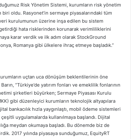
unduğumuz Risk Yönetim Sistemi, kurumların risk yönetim
dan biri oldu. Rasyonet’in sermaye piyasalarındaki tüm
ı veri kurulumunun üzerine inşa edilen bu sistem
irdiği hata risklerinden korunarak verimliliklerini
lmaya karar verdik ve ilk adım olarak StockGround
lonya, Romanya gibi ülkelere ihraç etmeye başladık.”
 kurumların uçtan uca dönüşüm beklentilerinin öne
 Barın, “Türkiye’de yatırım fonları ve emeklilik fonlarının
önetimi şirketleri büyürken; Sermaye Piyasası Kurulu
K) gibi düzenleyici kurumların teknolojik altyapılara
ital bankacılık hızla yaygınlaştı, mobil ödeme sistemleri
 çeşitli uygulamalarda kullanılmaya başlandı. Dijital
acılığa meydan okumaya başladı. Bu dönemde biz de
tirdik. 2017 yılında piyasaya sunduğumuz, EquityRT