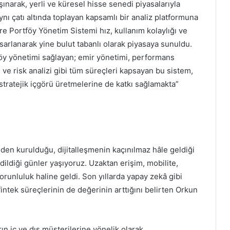
şınarak, yerli ve küresel hisse senedi piyasalarıyla
ı çatı altında toplayan kapsamlı bir analiz platformuna
 Portföy Yönetim Sistemi hız, kullanım kolaylığı ve
rlanarak yine bulut tabanlı olarak piyasaya sunuldu.
tföy yönetimi sağlayan; emir yönetimi, performans
ve risk analizi gibi tüm süreçleri kapsayan bu sistem,
 stratejik içgörü üretmelerine de katkı sağlamakta”
n kurulduğu, dijitalleşmenin kaçınılmaz hâle geldiği
ildiği günler yaşıyoruz. Uzaktan erişim, mobilite,
orunluluk haline geldi. Son yıllarda yapay zekâ gibi
intek süreçlerinin de değerinin arttığını belirten Orkun
n iç ve dış müşterilerine yönelik olarak