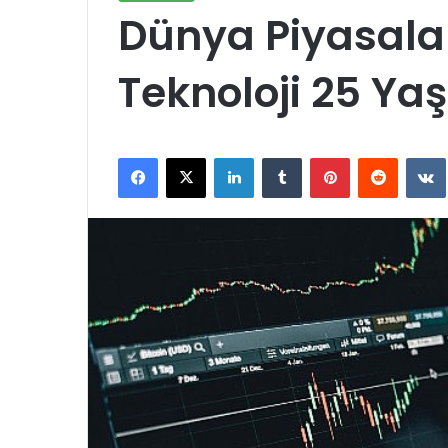
Dünya Piyasala
Teknoloji 25 Ya
Facebook
X
LinkedIn
Tumblr
Pinterest
Reddit
VK