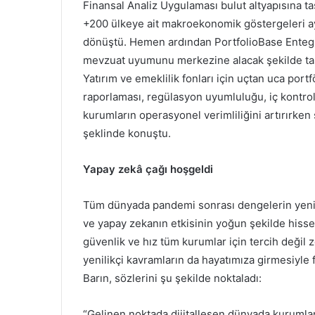
Finansal Analiz Uygulaması bulut altyapısına ta
+200 ülkeye ait makroekonomik göstergeleri ayn
dönüştü. Hemen ardından PortfolioBase Entegre
mevzuat uyumunu merkezine alacak şekilde tasa
Yatırım ve emeklilik fonları için uçtan uca por
raporlaması, regülasyon uyumluluğu, iç kontrol 
kurumların operasyonel verimliliğini artırırken
şeklinde konuştu.
Yapay zekâ çağı hoşgeldi
Tüm dünyada pandemi sonrası dengelerin yenide
ve yapay zekanın etkisinin yoğun şekilde hissed
güvenlik ve hız tüm kurumlar için tercih değil z
yenilikçi kavramların da hayatımıza girmesiyle f
Barın, sözlerini şu şekilde noktaladı:
“Gelinen noktada dijitalleşen dünyada kurumları