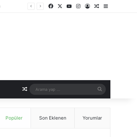
Facebook
X
YouTube
Instagram
Kayıt Ol
Rastgele Makale
Kenar Bölme
nemi
Rastgele Makale
Arama
yap
...
Popüler
Son Eklenen
Yorumlar