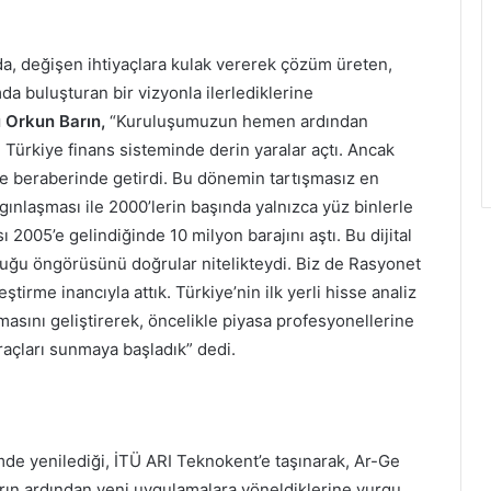
da, değişen ihtiyaçlara kulak vererek çözüm üreten,
da buluşturan bir vizyonla ilerlediklerine
 Orkun Barın,
“Kuruluşumuzun hemen ardından
Türkiye finans sisteminde derin yaralar açtı. Ancak
e beraberinde getirdi. Bu dönemin tartışmasız en
gınlaşması ile 2000’lerin başında yalnızca yüz binlerle
ı 2005’e gelindiğinde 10 milyon barajını aştı. Bu dijital
lduğu öngörüsünü doğrular nitelikteydi. Biz de Rasyonet
eştirme inancıyla attık. Türkiye’nin ilk yerli hisse analiz
masını geliştirerek, öncelikle piyasa profesyonellerine
 araçları sunmaya başladık” dedi.
imde yenilediği, İTÜ ARI Teknokent’e taşınarak, Ar-Ge
ların ardından yeni uygulamalara yöneldiklerine vurgu