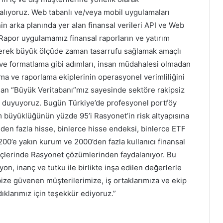
 alıyoruz. Web tabanlı ve/veya mobil uygulamaları
nin arka planında yer alan finansal verileri API ve Web
apor uygulamamız finansal raporların ve yatırım
tirerek büyük ölçüde zaman tasarrufu sağlamak amaçlı
 ve formatlama gibi adımları, insan müdahalesi olmadan
rma ve raporlama ekiplerinin operasyonel verimliliğini
uşan “Büyük Veritabanı”mız sayesinde sektöre rakipsiz
ur duyuyoruz. Bugün Türkiye’de profesyonel portföy
am büyüklüğünün yüzde 95’i Rasyonet’in risk altyapısına
den fazla hisse, binlerce hisse endeksi, binlerce ETF
 200’e yakın kurum ve 2000’den fazla kullanıcı finansal
reçlerinde Rasyonet çözümlerinden faydalanıyor. Bu
zyon, inanç ve tutku ile birlikte inşa edilen değerlerle
ize güvenen müşterilerimize, iş ortaklarımıza ve ekip
dıklarımız için teşekkür ediyoruz.”