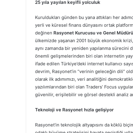
25 yıla yayılan keyifli yolculuk
Kuruldukları günden bu yana attıkları her adım
yerli ve küresel finans dünyasını ortak platform
değinen
Rasyonet Kurucusu ve Genel Müdürü
ülkemizde yaşanan 2001 büyük ekonomik krizi, 
aynı zamanda bir yeniden yapılanma sürecini d
önemli gelişmelerinden biri olan internetin yay
ifade edilen Türkiye’deki internet kullanıcı sayıs
devrim, Rasyonet’in “verinin geleceğin dili” o
olarak ilk adımımızı, veri analitiğini demokratikl
yazılımlarından biri olan Traders’ Focus uygula
güvenilir, erişilebilir ve görsel destekli analiz
Teknoloji ve Rasyonet hızla gelişiyor
Rasyonet’in teknolojik altyapısını da köklü biç
odaklı büyüme stratejisini hayata geçirdiği yıl