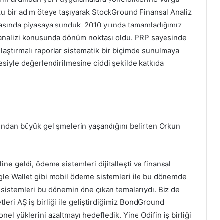
u bir adım öteye taşıyarak StockGround Finansal Analiz
tasında piyasaya sunduk. 2010 yılında tamamladığımız
 analizi konusunda dönüm noktası oldu. PRP sayesinde
rşılaştırmalı raporlar sistematik bir biçimde sunulmaya
lkesiyle değerlendirilmesine ciddi şekilde katkıda
açısından büyük gelişmelerin yaşandığını belirten Orkun
line geldi, ödeme sistemleri dijitalleşti ve finansal
gle Wallet gibi mobil ödeme sistemleri ile bu dönemde
ma sistemleri bu dönemin öne çıkan temalarıydı. Biz de
leri AŞ iş birliği ile geliştirdiğimiz BondGround
l yüklerini azaltmayı hedefledik. Yine Odifin iş birliği