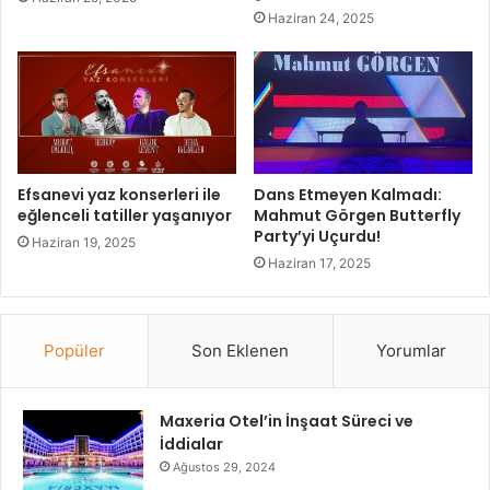
t
e
Haziran 24, 2025
a
Y
n
ü
b
z
u
y
l
ı
’
l
d
ı
a
’
Efsanevi yaz konserleri ile
Dans Etmeyen Kalmadı:
G
n
eğlenceli tatiller yaşanıyor
Mahmut Görgen Butterfly
e
d
Party’yi Uçurdu!
Haziran 19, 2025
r
a
Haziran 17, 2025
ç
G
e
e
k
n
l
ç
Popüler
Son Eklenen
Yorumlar
e
l
ş
e
t
r
Maxeria Otel’in İnşaat Süreci ve
i
e
İddialar
B
Ağustos 29, 2024
ü