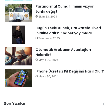
y
Paranormal Cuma filminin vizyon
ü
tarihi değişti
k
Ekim 23, 2024
F
ı
Bugün TechCrunch, Catwatchful veri
r
ihlaline dair bir haber yayımladı
s
Temmuz 4, 2025
a
t
Otomatik Arabanın Avantajları
S
Nelerdir?
u
Mayıs 30, 2024
n
a
n
iPhone Ücretsiz Pil Değişimi Nasıl Olur?
B
Mayıs 30, 2024
i
r
Ş
e
h
Son Yazılar
i