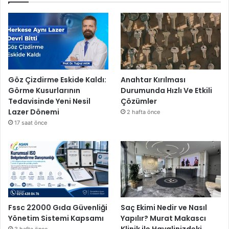
r
”
Göz Çizdirme Eskide Kaldı:
Anahtar Kırılması
Görme Kusurlarının
Durumunda Hızlı Ve Etkili
Tedavisinde Yeni Nesil
Çözümler
Lazer Dönemi
2 hafta önce
17 saat önce
Fssc 22000 Gıda Güvenliği
Saç Ekimi Nedir ve Nasıl
Yönetim Sistemi Kapsamı
Yapılır? Murat Makascı
Klinik ile Hayalinizdeki
3 hafta önce