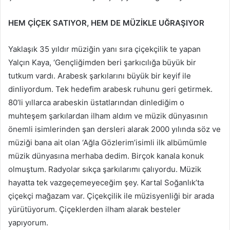
HEM ÇİÇEK SATIYOR, HEM DE MÜZİKLE UĞRAŞIYOR
Yaklaşık 35 yıldır müziğin yanı sıra çiçekçilik te yapan
Yalçın Kaya, ‘Gençliğimden beri şarkıcılığa büyük bir
tutkum vardı. Arabesk şarkılarını büyük bir keyif ile
dinliyordum. Tek hedefim arabesk ruhunu geri getirmek.
80’li yıllarca arabeskin üstatlarından dinlediğim o
muhteşem şarkılardan ilham aldım ve müzik dünyasının
önemli isimlerinden şan dersleri alarak 2000 yılında söz ve
müziği bana ait olan ‘Ağla Gözlerim’isimli ilk albümümle
müzik dünyasına merhaba dedim. Birçok kanala konuk
olmuştum. Radyolar sıkça şarkılarımı çalıyordu. Müzik
hayatta tek vazgeçemeyeceğim şey. Kartal Soğanlık’ta
çiçekçi mağazam var. Çiçekçilik ile müzisyenliği bir arada
yürütüyorum. Çiçeklerden ilham alarak besteler
yapıyorum.