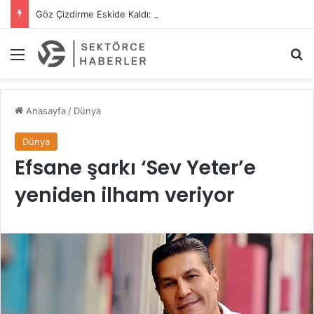
Göz Çizdirme Eskide Kaldı: Görme Kusurlarının Tedavisinde Yeni Nesil Lazer Dönemi
Menü
A
Anasayfa
/
Dünya
Dünya
Efsane şarkı ‘Sev Yeter’e
yeniden ilham veriyor