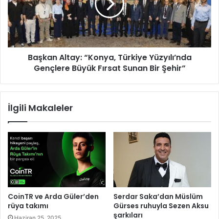
y
a
i
n
B
A
i
l
r
t
l
Başkan Altay: “Konya, Türkiye Yüzyılı’nda
a
i
Gençlere Büyük Fırsat Sunan Bir Şehir”
y
ğ
:
i
“
İ
K
İlgili Makaleler
m
o
z
n
a
y
T
a
ö
,
r
T
e
ü
n
r
i
k
CoinTR ve Arda Güler’den
Serdar Saka’dan Müslüm
İ
i
rüya takımı
Gürses ruhuyla Sezen Aksu
s
y
şarkıları
Haziran 25, 2025