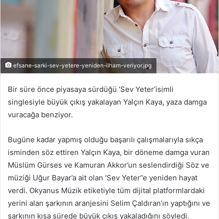
efsane-sarki-sev-yetere-yeniden-ilham-veriyor.jpg
Bir süre önce piyasaya sürdüğü ‘Sev Yeter’isimli
singlesiyle büyük çıkış yakalayan Yalçın Kaya, yaza damga
vuracağa benziyor.
Bugüne kadar yapmış olduğu başarılı çalışmalarıyla sıkça
isminden söz ettiren Yalçın Kaya, bir döneme damga vuran
Müslüm Gürses ve Kamuran Akkor’un seslendirdiği Söz ve
müziği Uğur Bayar’a ait olan ‘Sev Yeter’’e yeniden hayat
verdi. Okyanus Müzik etiketiyle tüm dijital platformlardaki
yerini alan şarkının aranjesini Selim Çaldıran’ın yaptığını ve
şarkının kısa sürede büyük çıkış yakaladığını söyledi.