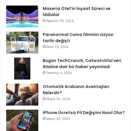
t
Maxeria Otel’in İnşaat Süreci ve
ı
İddialar
l
a
Ağustos 29, 2024
r
s
Paranormal Cuma filminin vizyon
ü
tarihi değişti
r
Ekim 23, 2024
ü
y
Bugün TechCrunch, Catwatchful veri
o
ihlaline dair bir haber yayımladı
r
Temmuz 4, 2025
Otomatik Arabanın Avantajları
Nelerdir?
Mayıs 30, 2024
iPhone Ücretsiz Pil Değişimi Nasıl Olur?
Mayıs 30, 2024