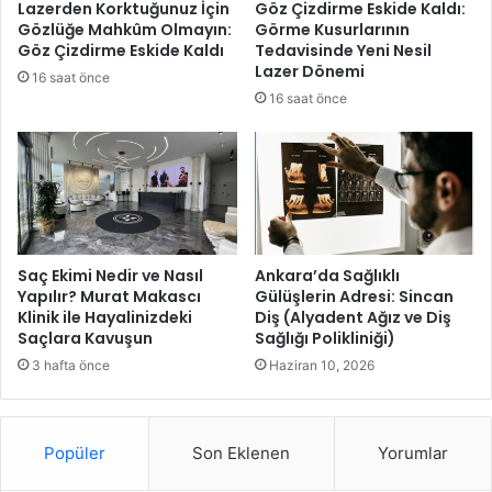
Lazerden Korktuğunuz İçin
Göz Çizdirme Eskide Kaldı:
a
v
Gözlüğe Mahkûm Olmayın:
Görme Kusurlarının
z
e
Göz Çizdirme Eskide Kaldı
Tedavisinde Yeni Nesil
ı
g
Lazer Dönemi
16 saat önce
r
ü
16 saat önce
v
e
n
l
i
ğ
i
i
Saç Ekimi Nedir ve Nasıl
Ankara’da Sağlıklı
ç
Yapılır? Murat Makascı
Gülüşlerin Adresi: Sincan
Klinik ile Hayalinizdeki
Diş (Alyadent Ağız ve Diş
i
Saçlara Kavuşun
Sağlığı Polikliniği)
n
t
3 hafta önce
Haziran 10, 2026
o
p
l
Popüler
Son Eklenen
Yorumlar
a
n