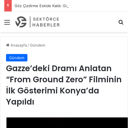
Göz Çizdirme Eskide Kaldı: Görme Kusurlarının Tedavisinde Yeni Nesil Lazer Dönemi
Menü
A
Anasayfa
/
Gündem
Gündem
Gazze’deki Dramı Anlatan
“From Ground Zero” Filminin
İlk Gösterimi Konya’da
Yapıldı