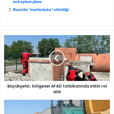
acil eylem planı
Buca’da “marteniçka” etkinliği
B
ü
y
ü
k
ş
e
h
i
Büyükşehir, bölgesel AFAD tatbikatında etkin rol
r
aldı
,
b
ö
T
l
a
g
r