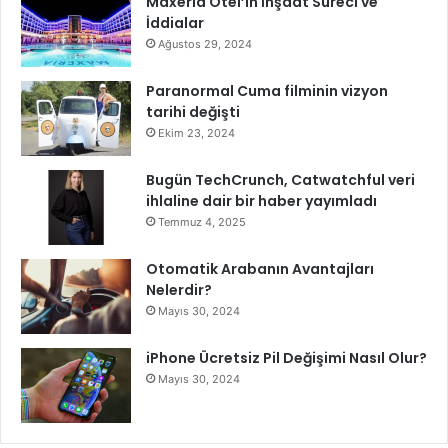
Maxeria Otel’in İnşaat Süreci ve
a
İddialar
k
a
Ağustos 29, 2024
M
a
Paranormal Cuma filminin vizyon
h
tarihi değişti
a
Ekim 23, 2024
l
l
Bugün TechCrunch, Catwatchful veri
e
ihlaline dair bir haber yayımladı
s
Temmuz 4, 2025
i
Otomatik Arabanın Avantajları
Nelerdir?
Mayıs 30, 2024
iPhone Ücretsiz Pil Değişimi Nasıl Olur?
Mayıs 30, 2024