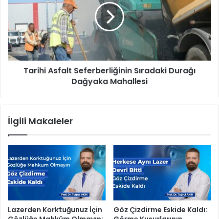
e
i
s
h
e
i
l
A
A
s
F
f
A
Tarihi Asfalt Seferberliğinin Sıradaki Durağı
a
D
Dağyaka Mahallesi
l
t
t
a
S
t
e
İlgili Makaleler
b
f
i
e
k
r
a
b
t
e
ı
r
n
l
d
i
a
ğ
Lazerden Korktuğunuz İçin
Göz Çizdirme Eskide Kaldı:
e
i
Gözlüğe Mahkûm Olmayın:
Görme Kusurlarının