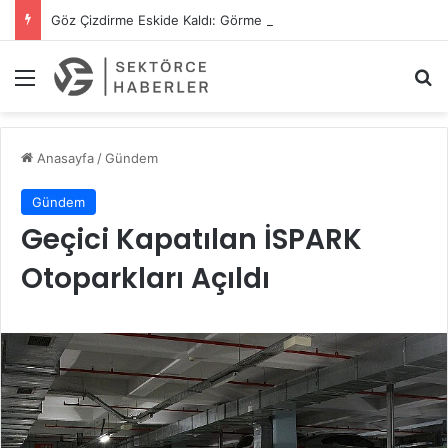
Göz Çizdirme Eskide Kaldı: Görme Kusurlarının Tedavisinde Yeni Nesil Lazer Dönemi
Menü
A
Anasayfa
/
Gündem
Gündem
Geçici Kapatılan İSPARK
Otoparkları Açıldı