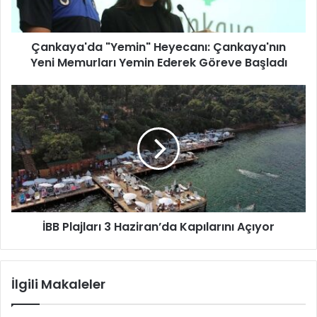
a
'
d
Çankaya'da "Yemin" Heyecanı: Çankaya'nın
a
Yeni Memurları Yemin Ederek Göreve Başladı
"
Y
e
İ
m
B
i
B
n
P
"
l
H
a
e
j
y
l
e
a
c
İBB Plajları 3 Haziran’da Kapılarını Açıyor
r
a
ı
n
3
ı
H
İlgili Makaleler
:
a
Ç
z
a
i