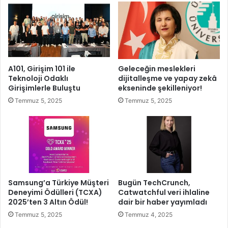
n
r
k
a
a
n
y
’
a
d
'
a
A101, Girişim 101 ile
Geleceğin meslekleri
n
K
Teknoloji Odaklı
dijitalleşme ve yapay zekâ
ı
a
Girişimlerle Buluştu
ekseninde şekilleniyor!
n
p
Temmuz 5, 2025
Temmuz 5, 2025
Y
ı
e
l
n
a
i
r
M
ı
e
n
m
ı
u
A
Samsung’a Türkiye Müşteri
Bugün TechCrunch,
r
ç
Deneyimi Ödülleri (TCXA)
Catwatchful veri ihlaline
l
2025’ten 3 Altın Ödül!
dair bir haber yayımladı
ı
a
y
Temmuz 5, 2025
Temmuz 4, 2025
r
o