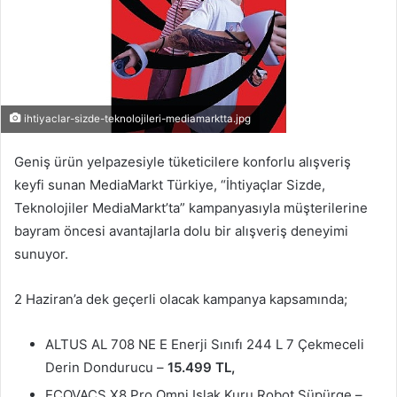
ihtiyaclar-sizde-teknolojileri-mediamarktta.jpg
Geniş ürün yelpazesiyle tüketicilere konforlu alışveriş
keyfi sunan MediaMarkt Türkiye, “İhtiyaçlar Sizde,
Teknolojiler MediaMarkt’ta” kampanyasıyla müşterilerine
bayram öncesi avantajlarla dolu bir alışveriş deneyimi
sunuyor.
2 Haziran’a dek geçerli olacak kampanya kapsamında;
ALTUS AL 708 NE E Enerji Sınıfı 244 L 7 Çekmeceli
Derin Dondurucu –
15.499 TL,
ECOVACS X8 Pro Omni Islak Kuru Robot Süpürge –