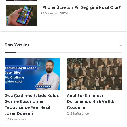
l
a
iPhone Ücretsiz Pil Değişimi Nasıl Olur?
d
Mayıs 30, 2024
ı
Son Yazılar
Göz Çizdirme Eskide Kaldı:
Anahtar Kırılması
Görme Kusurlarının
Durumunda Hızlı Ve Etkili
Tedavisinde Yeni Nesil
Çözümler
Lazer Dönemi
2 hafta önce
18 saat önce