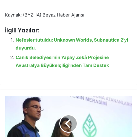
Kaynak: (BYZHA) Beyaz Haber Ajansı
İlgili Yazılar:
Nefesler tutuldu: Unknown Worlds, Subnautica 2’yi
duyurdu.
Canik Belediyesi’nin Yapay Zekâ Projesine
Avustralya Büyükelçiliği’nden Tam Destek
Ç
a
n
k
a
y