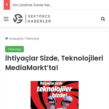
Göz Çizdirme Eskide Kaldı: Görme Kusurlarının Tedavisinde Yeni Nesil Lazer Dönemi
Menü
A
Anasayfa
/
Teknoloji
Teknoloji
İhtiyaçlar Sizde, Teknolojileri
MediaMarkt’ta!