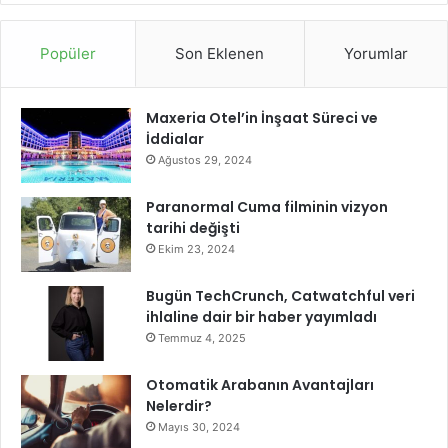
ı
r
Y
e
Popüler
Son Eklenen
Yorumlar
m
i
n
Maxeria Otel’in İnşaat Süreci ve
E
İddialar
d
Ağustos 29, 2024
e
r
Paranormal Cuma filminin vizyon
e
tarihi değişti
k
Ekim 23, 2024
G
ö
Bugün TechCrunch, Catwatchful veri
r
ihlaline dair bir haber yayımladı
e
Temmuz 4, 2025
v
e
Otomatik Arabanın Avantajları
B
Nelerdir?
a
Mayıs 30, 2024
ş