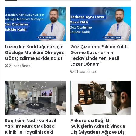
z
a
a
n
m
p
e
a
r
z
h
a
a
r
Lazerden Korktuğunuz İçin
Göz Çizdirme Eskide Kaldı:
b
y
Gözlüğe Mahkûm Olmayın:
Görme Kusurlarının
a
e
Göz Çizdirme Eskide Kaldı
Tedavisinde Yeni Nesil
!
r
Lazer Dönemi
21 saat önce
l
21 saat önce
e
r
i
n
i
i
l
a
Saç Ekimi Nedir ve Nasıl
Ankara’da Sağlıklı
Yapılır? Murat Makascı
Gülüşlerin Adresi: Sincan
ç
Klinik ile Hayalinizdeki
Diş (Alyadent Ağız ve Diş
l