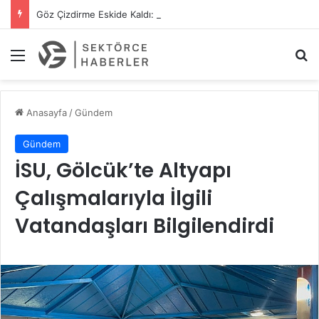
Göz Çizdirme Eskide Kaldı: Görme Kusurlarının Tedavisinde Yeni Nesil Lazer Dönemi
Menü
A
Anasayfa
/
Gündem
Gündem
İSU, Gölcük’te Altyapı
Çalışmalarıyla İlgili
Vatandaşları Bilgilendirdi