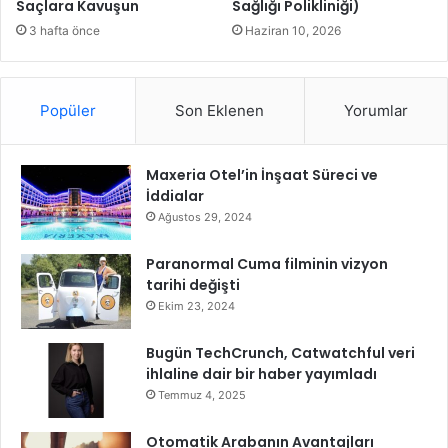
Saçlara Kavuşun
Sağlığı Polikliniği)
ı
y
3 hafta önce
Haziran 10, 2026
o
r
Popüler
Son Eklenen
Yorumlar
Maxeria Otel’in İnşaat Süreci ve
İddialar
Ağustos 29, 2024
Paranormal Cuma filminin vizyon
tarihi değişti
Ekim 23, 2024
Bugün TechCrunch, Catwatchful veri
ihlaline dair bir haber yayımladı
Temmuz 4, 2025
Otomatik Arabanın Avantajları