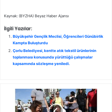
Kaynak: (BYZHA) Beyaz Haber Ajansı
İlgili Yazılar:
Büyükşehir Gençlik Meclisi, Öğrencileri Günübirlik
Kampta Buluşturdu
Çorlu Belediyesi, kentte atık tekstil ürünlerinin
toplanması konusunda yürüttüğü çalışmalar
kapsamında sözleşme yeniledi.
K
a
r
ş