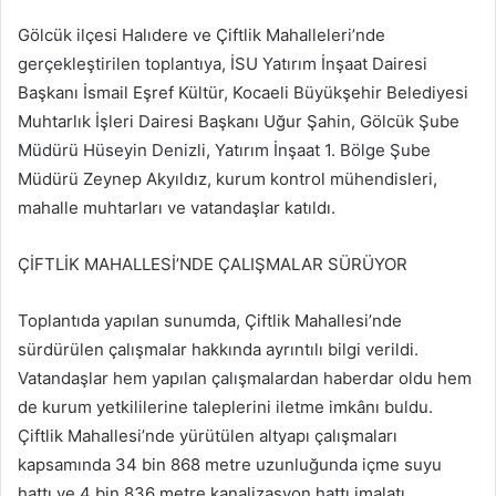
Gölcük ilçesi Halıdere ve Çiftlik Mahalleleri’nde
gerçekleştirilen toplantıya, İSU Yatırım İnşaat Dairesi
Başkanı İsmail Eşref Kültür, Kocaeli Büyükşehir Belediyesi
Muhtarlık İşleri Dairesi Başkanı Uğur Şahin, Gölcük Şube
Müdürü Hüseyin Denizli, Yatırım İnşaat 1. Bölge Şube
Müdürü Zeynep Akyıldız, kurum kontrol mühendisleri,
mahalle muhtarları ve vatandaşlar katıldı.
ÇİFTLİK MAHALLESİ’NDE ÇALIŞMALAR SÜRÜYOR
Toplantıda yapılan sunumda, Çiftlik Mahallesi’nde
sürdürülen çalışmalar hakkında ayrıntılı bilgi verildi.
Vatandaşlar hem yapılan çalışmalardan haberdar oldu hem
de kurum yetkililerine taleplerini iletme imkânı buldu.
Çiftlik Mahallesi’nde yürütülen altyapı çalışmaları
kapsamında 34 bin 868 metre uzunluğunda içme suyu
hattı ve 4 bin 836 metre kanalizasyon hattı imalatı