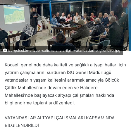
isu-golcukte-altyapi-calismalariyla-ilgili-vatandaslari-bilgilendirdi.jpg
Kocaeli genelinde daha kaliteli ve sağlıklı altyapı hatları için
yatırım çalışmalarını sürdüren İSU Genel Müdürlüğü,
vatandaşların yaşam kalitesini artırmak amacıyla Gölcük
Çiftlik Mahallesi’nde devam eden ve Halıdere
Mahallesi’nde başlayacak altyapı çalışmaları hakkında
bilgilendirme toplantısı düzenledi.
VATANDAŞLAR ALTYAPI ÇALIŞMALARI KAPSAMINDA
BİLGİLENDİRİLDİ