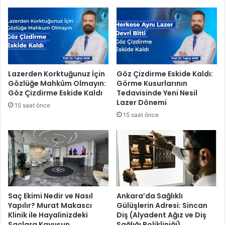
i
k
n
l
ş
a
a
r
a
a
t
ü
ı
c
Lazerden Korktuğunuz İçin
Göz Çizdirme Eskide Kaldı:
n
r
Gözlüğe Mahkûm Olmayın:
Görme Kusurlarının
ı
e
Göz Çizdirme Eskide Kaldı
Tedavisinde Yeni Nesil
i
t
Lazer Dönemi
15 saat önce
n
s
15 saat önce
c
i
e
z
l
u
e
l
d
a
i
ş
ı
m
Saç Ekimi Nedir ve Nasıl
Ankara’da Sağlıklı
Yapılır? Murat Makascı
Gülüşlerin Adresi: Sincan
Klinik ile Hayalinizdeki
Diş (Alyadent Ağız ve Diş
Saçlara Kavuşun
Sağlığı Polikliniği)