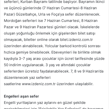
seferleri, Kurban Bayramı tatilinde başlıyor. Bayramın ikinci
ve üçüncü günlerinde (7 Haziran Cumartesi-8 Haziran
Pazar) Güzelbahçe, Urla ve Foça’ya sefer düzenlenecek.
Mordoğan seferleri ise 7 Haziran Cumartesi, 8 Haziran
Pazar ve 9 Haziran Pazartesi günleri olacak. İskelelerde
oluşan yoğunluğu önlemek için gişelerden bilet satışı
olmayacak, biletler online olarak bilet.izdeniz.com.tr
üzerinden alınabilecek. Yolcular barkod kontrolü sonrası
hızlıca gemiye binebilecek. Ebeveynleri ile birlikte olmak
kaydıyla 3-7 yaş arası çocuklar için ücret tarifesinde yüzde
50 indirim uygulanacak. 3 yaş ve altındaki çocuklar
seferlerden ücretsiz faydalanabilecek. 7, 8 ve 9 Haziran’da
düzenlenecek yaz seferleri
saatlerine www.izdeniz.com.tr üzerinden ulaşılabilir.
Engelleri aşan sefer
Engelli yurttaşların yaz aylarını en güzel şekilde
geçirebilmeleri için “Erişilebilir Yaz Seferleri” de bayramın