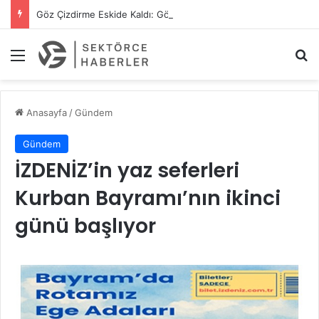
Göz Çizdirme Eskide Kaldı: Görme Kusurlarının Tedavisinde Yeni Nesil Lazer Dönemi
Menü
A
Anasayfa
/
Gündem
Gündem
İZDENİZ’in yaz seferleri
Kurban Bayramı’nın ikinci
günü başlıyor