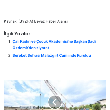
Kaynak: (BYZHA) Beyaz Haber Ajansı
İlgili Yazılar:
Çalı Kadın ve Çocuk Akademisi’ne Başkan Şadi
Özdemir’den ziyaret
Bereket Sofrası Malazgirt Camiinde Kuruldu
B
ü
y
ü
k
a