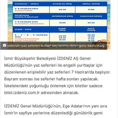
izdenizin-yaz-seferleri-kurban-bayraminin-ikinci-gunu-basliyor.jpg
İzmir Büyükşehir Belediyesi İZDENİZ AŞ Genel
Müdürlüğü’nün yaz seferleri ile engelli yurttaşlar için
düzenlenen erişilebilir yaz seferleri 7 Haziran’da başlıyor.
Bayram sonrası ise seferler hafta sonları yapılacak.
İskelelerdeki yoğunluğu önlemek için biletler sadece
bilet.izdeniz.com.tr adresinden alınacak.
İZDENİZ Genel Müdürlüğü’nün, Ege Adaları’nın yanı sıra
İzmir’in sayfiye yerlerine düzenlediği günübirlik gemi