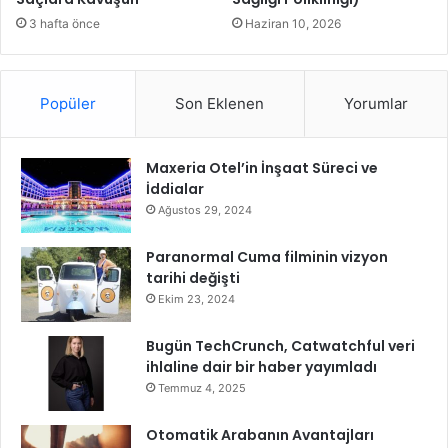
3 hafta önce
Haziran 10, 2026
Popüler
Son Eklenen
Yorumlar
Maxeria Otel’in İnşaat Süreci ve
İddialar
Ağustos 29, 2024
Paranormal Cuma filminin vizyon
tarihi değişti
Ekim 23, 2024
Bugün TechCrunch, Catwatchful veri
ihlaline dair bir haber yayımladı
Temmuz 4, 2025
Otomatik Arabanın Avantajları