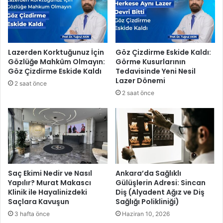
K
ı
s
m
e
Lazerden Korktuğunuz İçin
Göz Çizdirme Eskide Kaldı:
n
Gözlüğe Mahkûm Olmayın:
Görme Kusurlarının
K
Göz Çizdirme Eskide Kaldı
Tedavisinde Yeni Nesil
o
Lazer Dönemi
2 saat önce
n
2 saat önce
t
r
o
l
A
l
t
ı
Saç Ekimi Nedir ve Nasıl
Ankara’da Sağlıklı
Yapılır? Murat Makascı
Gülüşlerin Adresi: Sincan
n
Klinik ile Hayalinizdeki
Diş (Alyadent Ağız ve Diş
d
Saçlara Kavuşun
Sağlığı Polikliniği)
a
3 hafta önce
Haziran 10, 2026