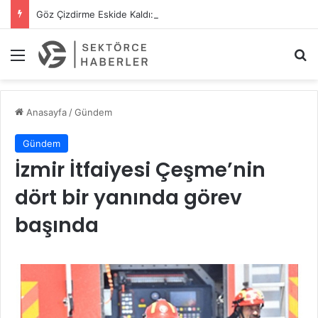
Göz Çizdirme Eskide Kaldı: Görme Kusurlarının Tedavisinde Yeni Nesil Lazer Dönemi
Menü
A
Anasayfa
/
Gündem
Gündem
İzmir İtfaiyesi Çeşme’nin
dört bir yanında görev
başında