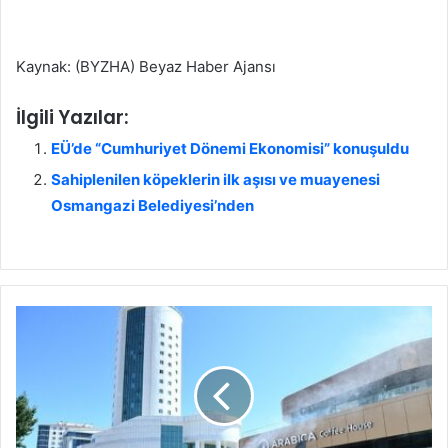
Kaynak: (BYZHA) Beyaz Haber Ajansı
İlgili Yazılar:
EÜ’de “Cumhuriyet Dönemi Ekonomisi” konuşuldu
Sahiplenilen köpeklerin ilk aşısı ve muayenesi
Osmangazi Belediyesi’nden
İ
l
ç
e
G
e
n