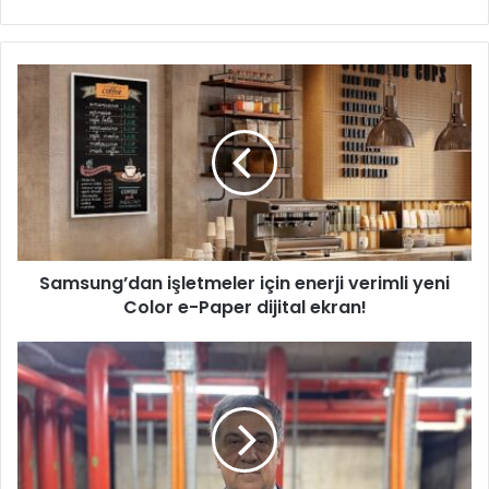
S
a
m
s
u
n
g
’
d
Samsung’dan işletmeler için enerji verimli yeni
a
Color e-Paper dijital ekran!
n
i
ş
M
l
a
e
n
t
g
m
a
e
l
l