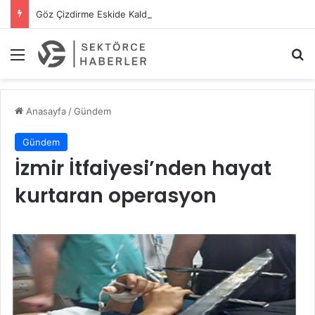
Göz Çizdirme Eskide Kaldı: Görme Kusurlarının Tedavisinde Yeni Nesil Lazer Dönemi
Menü
A
Anasayfa
/
Gündem
Gündem
İzmir İtfaiyesi’nden hayat
kurtaran operasyon