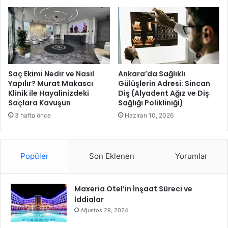
n
r
i
m
C
a
o
n
l
ı
o
k
r
ü
Saç Ekimi Nedir ve Nasıl
Ankara’da Sağlıklı
e
l
Yapılır? Murat Makascı
Gülüşlerin Adresi: Sincan
-
Klinik ile Hayalinizdeki
Diş (Alyadent Ağız ve Diş
e
Saçlara Kavuşun
Sağlığı Polikliniği)
P
d
a
i
3 hafta önce
Haziran 10, 2026
p
y
e
o
r
r
Popüler
Son Eklenen
Yorumlar
d
!
i
j
Maxeria Otel’in İnşaat Süreci ve
i
İddialar
t
a
Ağustos 29, 2024
l