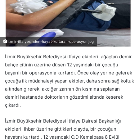
izmir-itfaiyesinden-hayat-kurtaran-operasyon.jpg
İzmir Büyükşehir Belediyesi itfaiye ekipleri, ağaçtan demir
bahçe çitinin üzerine düşen 12 yaşındaki bir çocuğu
başarılı bir operasyonla kurtardı. Önce olay yerine gelerek
çocuğa ilk müdahaleyi yapan ekipler, daha sonra sağ koltuk
altından girerek, akciğer zarının ön kısmına saplanan
demiri hastanede doktorların gözetimi altında keserek
çıkardı.
İzmir Büyükşehir Belediyesi İtfaiye Dairesi Başkanlığı
ekipleri, ihbar üzerine gittikleri olayda, bir çocuğun
hayatını kurtardı. 12 yaşındaki O.D Kemalpaşa 8 Eylül