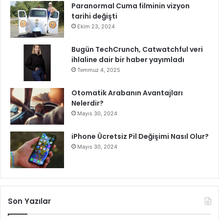
e
Paranormal Cuma filminin vizyon
k
tarihi değişti
r
Ekim 23, 2024
a
n
Bugün TechCrunch, Catwatchful veri
!
ihlaline dair bir haber yayımladı
Temmuz 4, 2025
Otomatik Arabanın Avantajları
Nelerdir?
Mayıs 30, 2024
iPhone Ücretsiz Pil Değişimi Nasıl Olur?
Mayıs 30, 2024
Son Yazılar