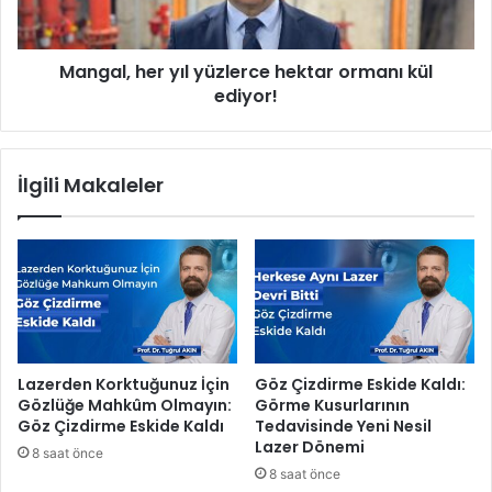
,
e
h
r
e
i
Mangal, her yıl yüzlerce hektar ormanı kül
r
ç
ediyor!
y
i
ı
n
l
e
y
İlgili Makaleler
n
ü
e
z
r
l
j
e
i
r
v
c
e
e
r
h
i
e
Lazerden Korktuğunuz İçin
Göz Çizdirme Eskide Kaldı:
m
k
Gözlüğe Mahkûm Olmayın:
Görme Kusurlarının
l
t
Göz Çizdirme Eskide Kaldı
Tedavisinde Yeni Nesil
i
a
Lazer Dönemi
8 saat önce
y
r
8 saat önce
e
o