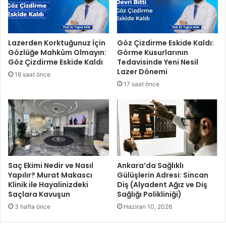
l
i
’
d
Lazerden Korktuğunuz İçin
Göz Çizdirme Eskide Kaldı:
e
Gözlüğe Mahkûm Olmayın:
Görme Kusurlarının
f
Göz Çizdirme Eskide Kaldı
Tedavisinde Yeni Nesil
o
Lazer Dönemi
16 saat önce
s
17 saat önce
e
p
t
i
k
s
o
r
Saç Ekimi Nedir ve Nasıl
Ankara’da Sağlıklı
u
Yapılır? Murat Makascı
Gülüşlerin Adresi: Sincan
Klinik ile Hayalinizdeki
Diş (Alyadent Ağız ve Diş
n
Saçlara Kavuşun
Sağlığı Polikliniği)
u
t
3 hafta önce
Haziran 10, 2026
a