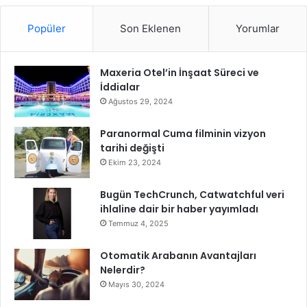
r
i
Popüler
Son Eklenen
Yorumlar
h
e
k
Maxeria Otel’in İnşaat Süreci ve
a
İddialar
r
ı
Ağustos 29, 2024
ş
a
Paranormal Cuma filminin vizyon
c
tarihi değişti
a
Ekim 23, 2024
k
”
Bugün TechCrunch, Catwatchful veri
ihlaline dair bir haber yayımladı
Temmuz 4, 2025
Otomatik Arabanın Avantajları
Nelerdir?
Mayıs 30, 2024