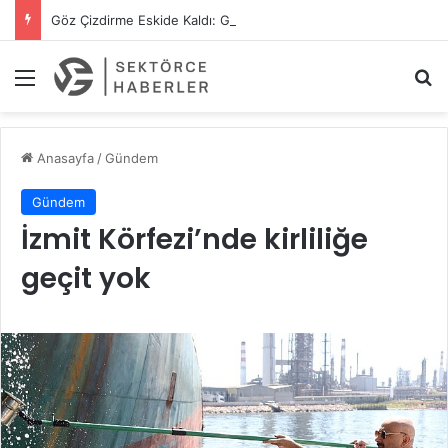
Göz Çizdirme Eskide Kaldı: Görme Kusurlarının Tedavisinde Yeni Nesil Lazer Dönemi
Menü
A
Anasayfa
/
Gündem
Gündem
İzmit Körfezi’nde kirliliğe
geçit yok