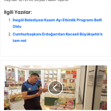
İlgili Yazılar:
İnegöl Belediyesi Kasım Ayı Etkinlik Programı Belli
Oldu
Cumhurbaşkanı Erdoğan’dan Kocaeli Büyükşehir’e
tam not
K
u
r
b
a
n
B
a
y