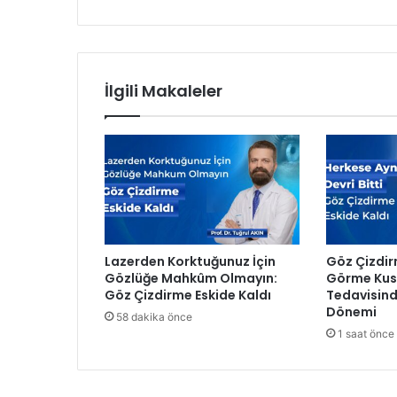
k
i
y
e
M
İlgili Makaleler
ü
ş
t
e
r
i
D
e
n
Lazerden Korktuğunuz İçin
Göz Çizdir
e
Gözlüğe Mahkûm Olmayın:
Görme Kusu
y
Göz Çizdirme Eskide Kaldı
Tedavisind
i
Dönemi
58 dakika önce
m
1 saat önce
i
Ö
d
ü