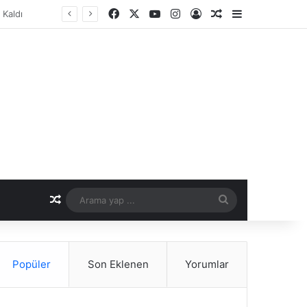
Facebook
X
YouTube
Instagram
Kayıt Ol
Rastgele Makale
Kenar Bölme
er Dönemi
Rastgele Makale
Arama
yap
...
Popüler
Son Eklenen
Yorumlar