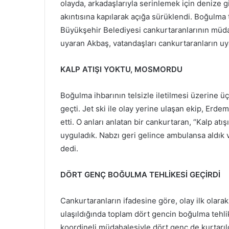
olayda, arkadaşlarıyla serinlemek için denize g
akıntısına kapılarak açığa sürüklendi. Boğulma
Büyükşehir Belediyesi cankurtaranlarının müdah
uyaran Akbaş, vatandaşları cankurtaranların uya
KALP ATIŞI YOKTU, MOSMORDU
Boğulma ihbarının telsizle iletilmesi üzerine ü
geçti. Jet ski ile olay yerine ulaşan ekip, Erd
etti. O anları anlatan bir cankurtaran, “Kalp a
uyguladık. Nabzı geri gelince ambulansa aldık 
dedi.
DÖRT GENÇ BOĞULMA TEHLİKESİ GEÇİRDİ
Cankurtaranların ifadesine göre, olay ilk olarak i
ulaşıldığında toplam dört gencin boğulma tehlike
koordineli müdahalesiyle dört genç de kurtarı