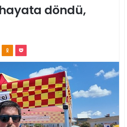
 hayata döndü,
ontakte
Odnoklassniki
Pocket