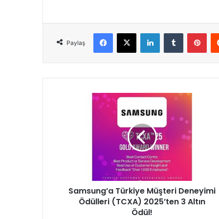
Facebook
X
LinkedIn
Tumblr
Pinterest
Paylaş
S
a
m
s
u
n
g
’
a
Samsung’a Türkiye Müşteri Deneyimi
T
Ödülleri (TCXA) 2025’ten 3 Altın
ü
r
Ödül!