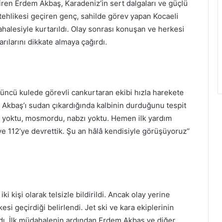
iren Erdem Akbaş, Karadeniz’in sert dalgaları ve güçlü
 tehlikesi geçiren genç, sahilde görev yapan Kocaeli
alesiyle kurtarıldı. Olay sonrası konuşan ve herkesi
rılarını dikkate almaya çağırdı.
çüncü kulede görevli cankurtaran ekibi hızla harekete
em Akbaş’ı sudan çıkardığında kalbinin durduğunu tespit
tışı yoktu, mosmordu, nabzı yoktu. Hemen ilk yardım
ve 112’ye devrettik. Şu an hâlâ kendisiyle görüşüyoruz”
ki kişi olarak telsizle bildirildi. Ancak olay yerine
si geçirdiği belirlendi. Jet ski ve kara ekiplerinin
ldı. İlk müdahalenin ardından Erdem Akbaş ve diğer