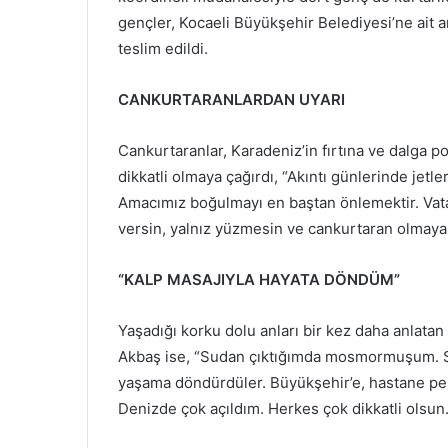
gençler, Kocaeli Büyükşehir Belediyesi’ne ait a
teslim edildi.
CANKURTARANLARDAN UYARI
Cankurtaranlar, Karadeniz’in fırtına ve dalga p
dikkatli olmaya çağırdı, “Akıntı günlerinde jetle
Amacımız boğulmayı en baştan önlemektir. Vata
versin, yalnız yüzmesin ve cankurtaran olmayan 
“KALP MASAJIYLA HAYATA DÖNDÜM”
Yaşadığı korku dolu anları bir kez daha anlata
Akbaş ise, “Sudan çıktığımda mosmormuşum. Sa
yaşama döndürdüler. Büyükşehir’e, hastane per
Denizde çok açıldım. Herkes çok dikkatli olsun.