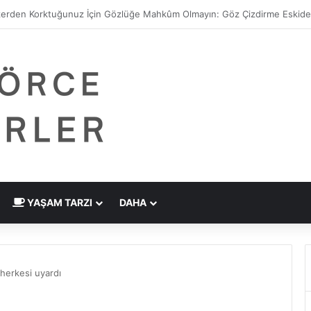
 Çizdirme Eskide Kaldı: Görme Kusurlarının Tedavisinde Yeni Nesil Laz
YAŞAM TARZI
DAHA
 herkesi uyardı