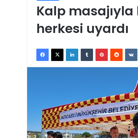
Kalp masajıyla
herkesi uyardı
Facebook
X
LinkedIn
Tumblr
Pinterest
Reddit
VK