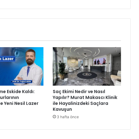
l
e
k
l
e
r
i
d
i
j
i
t
a
l
me Eskide Kaldı:
Saç Ekimi Nedir ve Nasıl
l
rlarının
Yapılır? Murat Makascı Klinik
e
e Yeni Nesil Lazer
ile Hayalinizdeki Saçlara
ş
Kavuşun
m
3 hafta önce
e
v
e
y