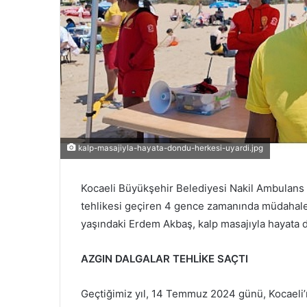
kalp-masajiyla-hayata-dondu-herkesi-uyardi.jpg
Kocaeli Büyükşehir Belediyesi Nakil Ambulans 
tehlikesi geçiren 4 gence zamanında müdahaled
yaşındaki Erdem Akbaş, kalp masajıyla hayata d
AZGIN DALGALAR TEHLİKE SAÇTI
Geçtiğimiz yıl, 14 Temmuz 2024 günü, Kocaeli’