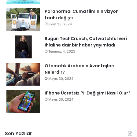
u
y
Paranormal Cuma filminin vizyon
o
tarihi değişti
r
Ekim 23, 2024
Bugün TechCrunch, Catwatchful veri
ihlaline dair bir haber yayımladı
Temmuz 4, 2025
Otomatik Arabanın Avantajları
Nelerdir?
Mayıs 30, 2024
iPhone Ücretsiz Pil Değişimi Nasıl Olur?
Mayıs 30, 2024
Son Yazılar