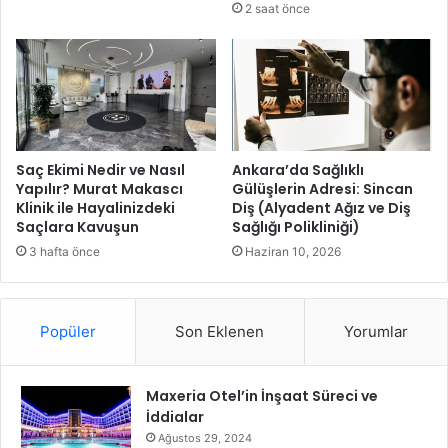
2 saat önce
d
a
n
b
ü
y
ü
k
Saç Ekimi Nedir ve Nasıl
Ankara’da Sağlıklı
m
Yapılır? Murat Makascı
Gülüşlerin Adresi: Sincan
Klinik ile Hayalinizdeki
Diş (Alyadent Ağız ve Diş
e
Saçlara Kavuşun
Sağlığı Polikliniği)
m
n
3 hafta önce
Haziran 10, 2026
u
n
i
Popüler
Son Eklenen
Yorumlar
y
e
t
Maxeria Otel’in İnşaat Süreci ve
d
İddialar
u
y
Ağustos 29, 2024