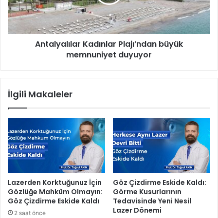
e
y
r
a
b
l
e
ı
Antalyalılar Kadınlar Plajı’ndan büyük
r
l
l
memnuniyet duyuyor
a
i
r
ğ
K
i
a
İlgili Makaleler
d
ı
n
l
a
r
P
l
a
Lazerden Korktuğunuz İçin
Göz Çizdirme Eskide Kaldı:
j
Gözlüğe Mahkûm Olmayın:
Görme Kusurlarının
ı
Göz Çizdirme Eskide Kaldı
Tedavisinde Yeni Nesil
’
Lazer Dönemi
2 saat önce
n