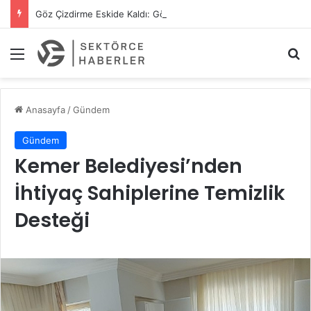
Göz Çizdirme Eskide Kaldı: Görme Kusurlarının Tedavisinde Yeni Nesil Lazer Dönemi
Menü
A
Anasayfa
/
Gündem
Gündem
Kemer Belediyesi’nden
İhtiyaç Sahiplerine Temizlik
Desteği