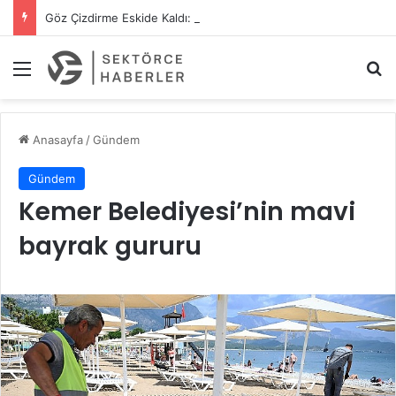
Göz Çizdirme Eskide Kaldı: Görme Kusurlarının Tedavisinde Yeni Nesil Lazer Dönemi
Menü
A
Anasayfa
/
Gündem
Gündem
Kemer Belediyesi’nin mavi
bayrak gururu