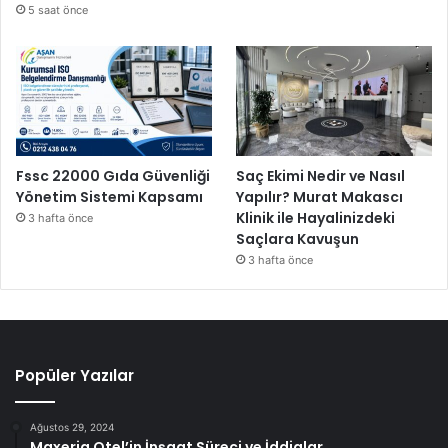
5 saat önce
Fssc 22000 Gıda Güvenliği
Saç Ekimi Nedir ve Nasıl
Yönetim Sistemi Kapsamı
Yapılır? Murat Makascı
Klinik ile Hayalinizdeki
3 hafta önce
Saçlara Kavuşun
3 hafta önce
Popüler Yazılar
Ağustos 29, 2024
Maxeria Otel’in İnşaat Süreci ve İddialar