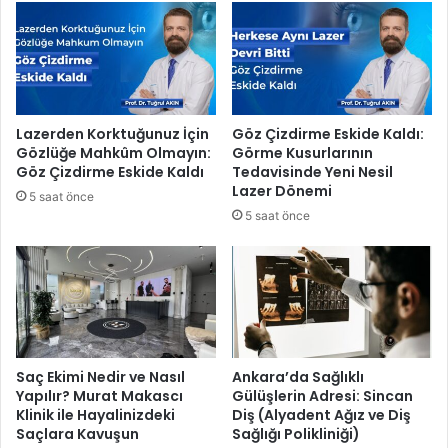
a
d
t
e
a
n
G
İ
e
z
ç
m
Lazerden Korktuğunuz İçin
Göz Çizdirme Eskide Kaldı:
i
i
Gözlüğe Mahkûm Olmayın:
Görme Kusurlarının
r
r
Göz Çizdirme Eskide Kaldı
Tedavisinde Yeni Nesil
d
’
Lazer Dönemi
5 saat önce
i
d
5 saat önce
ğ
e
i
k
Ç
i
a
O
l
r
ı
m
ş
a
m
n
Saç Ekimi Nedir ve Nasıl
Ankara’da Sağlıklı
a
Y
Yapılır? Murat Makascı
Gülüşlerin Adresi: Sincan
l
Klinik ile Hayalinizdeki
Diş (Alyadent Ağız ve Diş
a
Saçlara Kavuşun
Sağlığı Polikliniği)
a
n