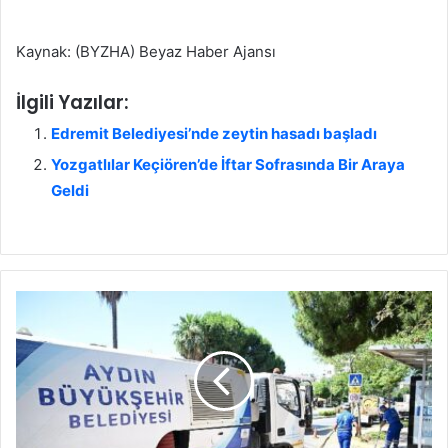
Kaynak: (BYZHA) Beyaz Haber Ajansı
İlgili Yazılar:
Edremit Belediyesi’nde zeytin hasadı başladı
Yozgatlılar Keçiören’de İftar Sofrasında Bir Araya
Geldi
B
a
ş
k
a
n
Ç
e