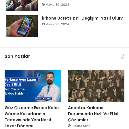
e
Mayıs 30, 2024
ğ
i
iPhone Ücretsiz Pil Değişimi Nasıl Olur?
Mayıs 30, 2024
Son Yazılar
Göz Çizdirme Eskide Kaldı:
Anahtar Kırılması
Görme Kusurlarının
Durumunda Hızlı Ve Etkili
Tedavisinde Yeni Nesil
Çözümler
Lazer Dönemi
2 hafta önce