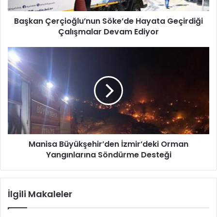
r
Başkan Çerçioğlu’nun Söke’de Hayata Geçirdiği
ç
Çalışmalar Devam Ediyor
i
o
ğ
M
l
a
u
n
’
i
n
s
u
a
n
B
S
ü
ö
y
k
Manisa Büyükşehir’den İzmir’deki Orman
ü
e
Yangınlarına Söndürme Desteği
k
’
ş
d
e
e
h
İlgili Makaleler
H
i
a
r
y
’