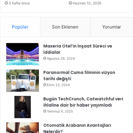
r
g
3 hafta önce
Haziran 10, 2026
D
ı
e
n
v
l
Popüler
Son Eklenen
Yorumlar
a
a
m
r
E
ı
Maxeria Otel’in İnşaat Süreci ve
d
n
İddialar
i
a
y
S
Ağustos 29, 2024
o
ö
r
n
Paranormal Cuma filminin vizyon
d
tarihi değişti
ü
Ekim 23, 2024
r
m
Bugün TechCrunch, Catwatchful veri
e
ihlaline dair bir haber yayımladı
D
Temmuz 4, 2025
e
s
Otomatik Arabanın Avantajları
t
Nelerdir?