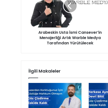
b
e
s
k
i
n
Arabeskin Usta İsmi Cansever’in
U
Menajerliği Artık Warble Medya
s
t
Tarafından Yürütülecek
a
İ
s
m
i
İlgili Makaleler
C
a
n
s
e
v
e