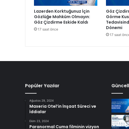
r
’
Lazerden Korktuğunuz İçin
Göz Çizdir
i
Gözlüğe Mahkûm Olmayın:
Görme Kusu
n
Göz Çizdirme Eskide Kaldı
Tedavisind
M
Dönemi
17 saat önce
e
17 saat önc
n
a
j
e
r
l
i
ğ
i
Popüler Yazılar
Güncell
A
r
Ağustos 29, 2024
t
Maxeria Otel’in İnşaat Süreci ve
ı
İddialar
k
W
Ekim 23, 2024
Paranormal Cuma filminin vizyon
a