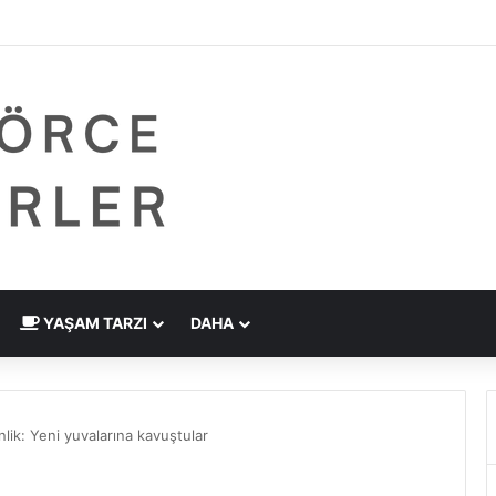
dirme Eskide Kaldı: Görme Kusurlarının Tedavisinde Yeni Nesil Lazer Dö
YAŞAM TARZI
DAHA
lik: Yeni yuvalarına kavuştular