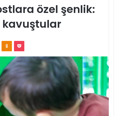
tlara özel şenlik:
 kavuştular
ontakte
Odnoklassniki
Pocket