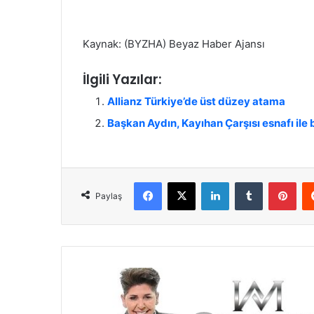
Kaynak: (BYZHA) Beyaz Haber Ajansı
İlgili Yazılar:
Allianz Türkiye’de üst düzey atama
Başkan Aydın, Kayıhan Çarşısı esnafı ile 
Facebook
X
LinkedIn
Tumblr
Pinterest
Paylaş
A
r
a