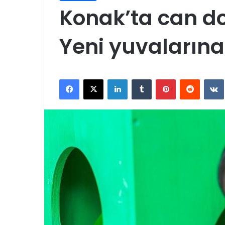
Konak’ta can dos
Yeni yuvalarına
Facebook
X
LinkedIn
Tumblr
Pinterest
Reddit
VK