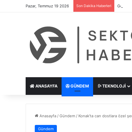
Pazar, Temmuz 19 2026
Son Dakika Haberleri
Göz Çiz
ANASAYFA
GÜNDEM
TEKNOLOJI
Anasayfa
/
Gündem
/
Konak’ta can dostlara özel şen
Gündem