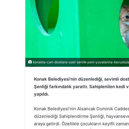
konakta-can-dostlara-ozel-senlik-yeni-yuvalarina-kavustula
Konak Belediyesi’nin düzenlediği, sevimli do
Şenliği farkındalık yarattı. Sahiplenilen kedi 
yapıldı.
Konak Belediyesi’nin Alsancak Dominik Caddesi
düzenlediği Sahiplendirme Şenliği, hayvansever
araya getirdi. Özellikle çocukların keyifli zam