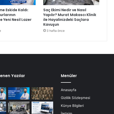
me Eskide Kaldı:
Saç Ekimi Nedir ve Nasıl
rlarının
Yapılır? Murat Makascı Klinik
e Yeni Nesil Lazer
ile Hayalinizdeki Saçlara
Kavuşun
e
3 hafta önce
enen Yazılar
Menüler
Anasayfa
Gizlilik Sözleşmesi
Künye Bilgileri
İletişim