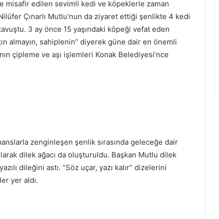
e misafir edilen sevimli kedi ve köpeklerle zaman
lüfer Çınarlı Mutlu’nun da ziyaret ettiği şenlikte 4 kedi
kavuştu. 3 ay önce 15 yaşındaki köpeği vefat eden
tın almayın, sahiplenin” diyerek güne dair en önemli
ının çipleme ve aşı işlemleri Konak Belediyesi’nce
anslarla zenginleşen şenlik sırasında geleceğe dair
arak dilek ağacı da oluşturuldu. Başkan Mutlu dilek
ılı dileğini astı. “Söz uçar, yazı kalır” dizelerini
er yer aldı.