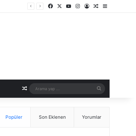
Facebook
X
YouTube
Instagram
Kayıt Ol
Rastgele Makale
Kenar Bölme
nemi
Rastgele Makale
Arama
yap
...
Popüler
Son Eklenen
Yorumlar