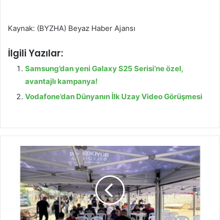
Kaynak: (BYZHA) Beyaz Haber Ajansı
İlgili Yazılar:
Samsung’dan yeni Galaxy S25 Serisi’ne özel,
avantajlı kampanya!
Vodafone’dan Dünyanın İlk Uzay Video Görüşmesi
B
ü
y
ü
k
ş
e