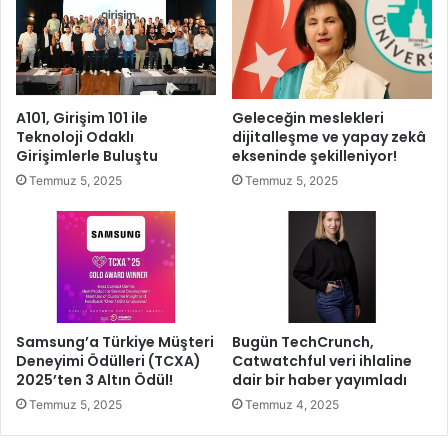
i
a
s
r
y
m
o
a
n
k
u
A101, Girişim 101 ile
Geleceğin meslekleri
i
t
Teknoloji Odaklı
dijitalleşme ve yapay zekâ
ç
o
Girişimlerle Buluştu
ekseninde şekilleniyor!
i
p
Temmuz 5, 2025
Temmuz 5, 2025
n
l
t
a
ü
n
m
d
g
ı
ü
c
ü
Samsung’a Türkiye Müşteri
Bugün TechCrunch,
y
Deneyimi Ödülleri (TCXA)
Catwatchful veri ihlaline
l
2025’ten 3 Altın Ödül!
dair bir haber yayımladı
e
Temmuz 5, 2025
Temmuz 4, 2025
s
a