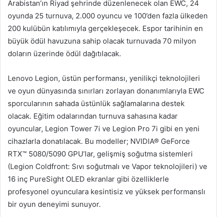
Arabistan’ın Riyad şehrinde düzenlenecek olan EWC, 24
oyunda 25 turnuva, 2.000 oyuncu ve 100’den fazla ülkeden
200 kulübün katılımıyla gerçekleşecek. Espor tarihinin en
büyük ödül havuzuna sahip olacak turnuvada 70 milyon
doların üzerinde ödül dağıtılacak.
Lenovo Legion, üstün performansı, yenilikçi teknolojileri
ve oyun dünyasında sınırları zorlayan donanımlarıyla EWC
sporcularının sahada üstünlük sağlamalarına destek
olacak. Eğitim odalarından turnuva sahasına kadar
oyuncular, Legion Tower 7i ve Legion Pro 7i gibi en yeni
cihazlarla donatılacak. Bu modeller; NVIDIA® GeForce
RTX™ 5080/5090 GPU’lar, gelişmiş soğutma sistemleri
(Legion Coldfront: Sıvı soğutmalı ve Vapor teknolojileri) ve
16 inç PureSight OLED ekranlar gibi özelliklerle
profesyonel oyunculara kesintisiz ve yüksek performanslı
bir oyun deneyimi sunuyor.