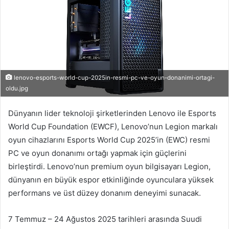
lenovo-esports-world-cup-2025in-resmi-pc-ve-oyun-donanimi-ortagi-
oldu.jpg
Dünyanın lider teknoloji şirketlerinden Lenovo ile Esports
World Cup Foundation (EWCF), Lenovo’nun Legion markalı
oyun cihazlarını Esports World Cup 2025’in (EWC) resmi
PC ve oyun donanımı ortağı yapmak için güçlerini
birleştirdi. Lenovo’nun premium oyun bilgisayarı Legion,
dünyanın en büyük espor etkinliğinde oyunculara yüksek
performans ve üst düzey donanım deneyimi sunacak.
7 Temmuz – 24 Ağustos 2025 tarihleri arasında Suudi