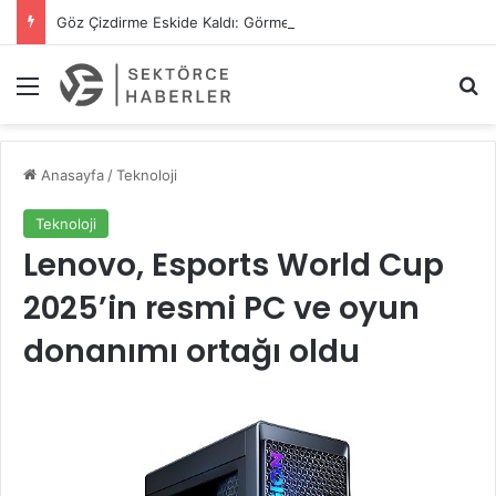
Göz Çizdirme Eskide Kaldı: Görme Kusurlarının Tedavisinde Yeni Nesil Lazer Dönemi
Menü
A
Anasayfa
/
Teknoloji
Teknoloji
Lenovo, Esports World Cup
2025’in resmi PC ve oyun
donanımı ortağı oldu