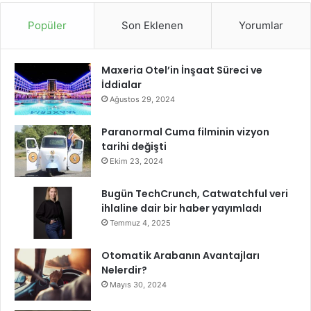
h
a
Popüler
Son Eklenen
Yorumlar
d
a
Maxeria Otel’in İnşaat Süreci ve
İddialar
Ağustos 29, 2024
Paranormal Cuma filminin vizyon
tarihi değişti
Ekim 23, 2024
Bugün TechCrunch, Catwatchful veri
ihlaline dair bir haber yayımladı
Temmuz 4, 2025
Otomatik Arabanın Avantajları
Nelerdir?
Mayıs 30, 2024