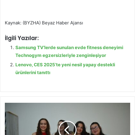
Kaynak: (BYZHA) Beyaz Haber Ajansı
İlgili Yazılar:
Samsung TV’lerde sunulan evde fitness deneyimi
Technogym egzersizleriyle zenginleşiyor
Lenovo, CES 2025’te yeni nesil yapay destekli
ürünlerini tanıttı
E
g
e
l
i