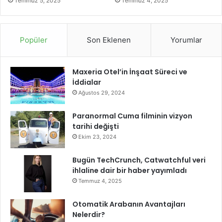
Temmuz 5, 2025
Temmuz 4, 2025
h
a
d
a
Popüler
Son Eklenen
Yorumlar
…
Maxeria Otel’in İnşaat Süreci ve
İddialar
Ağustos 29, 2024
Paranormal Cuma filminin vizyon
tarihi değişti
Ekim 23, 2024
Bugün TechCrunch, Catwatchful veri
ihlaline dair bir haber yayımladı
Temmuz 4, 2025
Otomatik Arabanın Avantajları
Nelerdir?