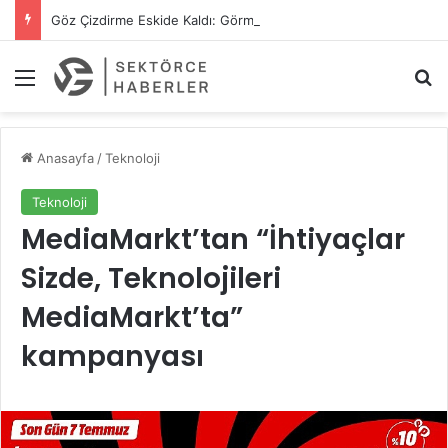
Göz Çizdirme Eskide Kaldı: Görme Kusurlarının Tedavisinde Yeni Nesil Lazer Dönemi
Menü
A
Anasayfa
/
Teknoloji
Teknoloji
MediaMarkt’tan “İhtiyaçlar
Sizde, Teknolojileri
MediaMarkt’ta”
kampanyası