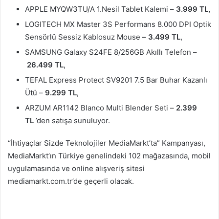
APPLE MYQW3TU/A 1.Nesil Tablet Kalemi –
3.999 TL,
LOGITECH MX Master 3S Performans 8.000 DPI Optik
Sensörlü Sessiz Kablosuz Mouse –
3.499 TL
,
SAMSUNG Galaxy S24FE 8/256GB Akıllı Telefon –
26.499 TL
,
TEFAL Express Protect SV9201 7.5 Bar Buhar Kazanlı
Ütü –
9.299 TL
,
ARZUM AR1142 Blanco Multi Blender Seti –
2.399
TL
’den satışa sunuluyor.
“İhtiyaçlar Sizde Teknolojiler MediaMarkt’ta” Kampanyası,
MediaMarkt’ın Türkiye genelindeki 102 mağazasında, mobil
uygulamasında ve online alışveriş sitesi
mediamarkt.com.tr’de geçerli olacak.