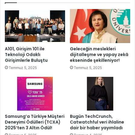
e
’
r
d
i
a
”
n
ç
B
e
u
v
r
r
s
A101, Girişim 101 ile
Geleceğin meslekleri
e
a
Teknoloji Odaklı
dijitalleşme ve yapay zekâ
b
ç
Girişimlerle Buluştu
ekseninde şekilleniyor!
i
ı
Temmuz 5, 2025
Temmuz 5, 2025
l
k
i
a
n
r
c
m
i
a
i
s
ç
ı
i
Samsung’a Türkiye Müşteri
Bugün TechCrunch,
n
Deneyimi Ödülleri (TCXA)
Catwatchful veri ihlaline
s
2025’ten 3 Altın Ödül!
dair bir haber yayımladı
a