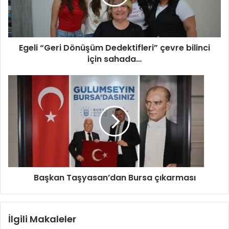
“
G
e
r
Egeli “Geri Dönüşüm Dedektifleri” çevre bilinci
i
için sahada…
D
ö
n
B
ü
a
ş
ş
ü
k
m
a
D
n
e
T
d
a
e
ş
k
Başkan Taşyasan’dan Bursa çıkarması
y
t
a
i
s
f
a
İlgili Makaleler
l
n