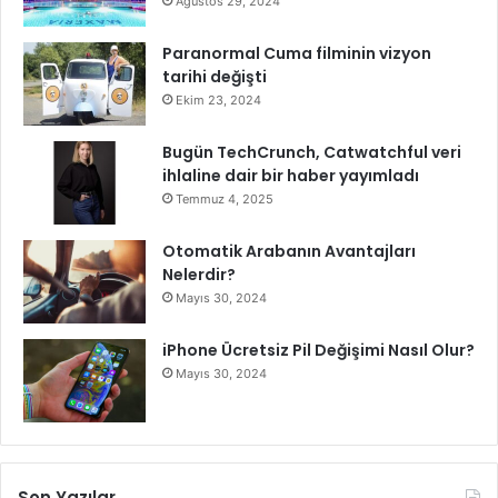
e
Ağustos 29, 2024
s
t
Paranormal Cuma filminin vizyon
e
tarihi değişti
k
Ekim 23, 2024
l
i
Bugün TechCrunch, Catwatchful veri
y
ihlaline dair bir haber yayımladı
o
Temmuz 4, 2025
r
Otomatik Arabanın Avantajları
Nelerdir?
Mayıs 30, 2024
iPhone Ücretsiz Pil Değişimi Nasıl Olur?
Mayıs 30, 2024
Son Yazılar