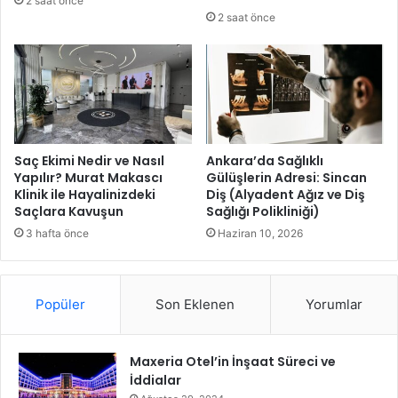
2 saat önce
i
2 saat önce
k
l
e
r
i
y
l
e
Saç Ekimi Nedir ve Nasıl
Ankara’da Sağlıklı
z
Yapılır? Murat Makascı
Gülüşlerin Adresi: Sincan
Klinik ile Hayalinizdeki
Diş (Alyadent Ağız ve Diş
i
Saçlara Kavuşun
Sağlığı Polikliniği)
n
d
3 hafta önce
Haziran 10, 2026
e
y
a
Popüler
Son Eklenen
Yorumlar
ş
a
m
Maxeria Otel’in İnşaat Süreci ve
ı
İddialar
d