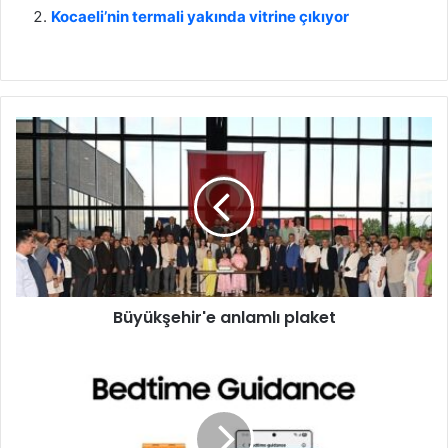
Kocaeli’nin termali yakında vitrine çıkıyor
B
ü
y
ü
k
ş
e
h
i
Büyükşehir'e anlamlı plaket
r
'
e
G
a
a
n
l
l
a
a
x