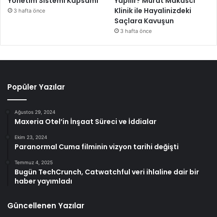
Yönetim Sistemi Kapsamı
Yapılır? Murat Makascı
Klinik ile Hayalinizdeki
3 hafta önce
Saçlara Kavuşun
3 hafta önce
Popüler Yazılar
Ağustos 29, 2024
Maxeria Otel’in İnşaat Süreci ve İddialar
Ekim 23, 2024
Paranormal Cuma filminin vizyon tarihi değişti
Temmuz 4, 2025
Bugün TechCrunch, Catwatchful veri ihlaline dair bir
haber yayımladı
Güncellenen Yazılar