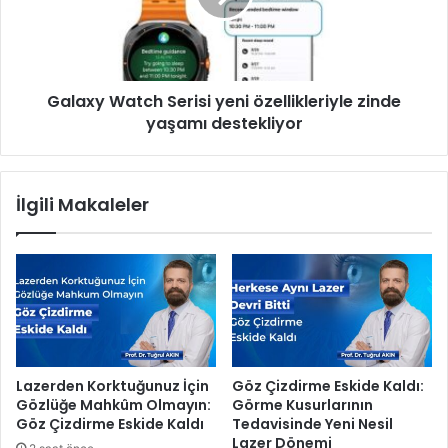
m
y
l
W
ı
a
p
t
Galaxy Watch Serisi yeni özellikleriyle zinde
l
c
a
yaşamı destekliyor
h
k
S
e
e
t
r
İlgili Makaleler
i
s
i
y
e
n
i
ö
z
Lazerden Korktuğunuz İçin
Göz Çizdirme Eskide Kaldı:
e
Gözlüğe Mahkûm Olmayın:
Görme Kusurlarının
l
Göz Çizdirme Eskide Kaldı
Tedavisinde Yeni Nesil
l
Lazer Dönemi