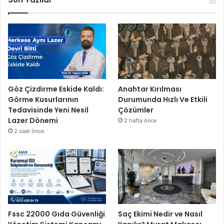
Göz Çizdirme Eskide Kaldı:
Anahtar Kırılması
Görme Kusurlarının
Durumunda Hızlı Ve Etkili
Tedavisinde Yeni Nesil
Çözümler
Lazer Dönemi
2 hafta önce
2 saat önce
Fssc 22000 Gıda Güvenliği
Saç Ekimi Nedir ve Nasıl