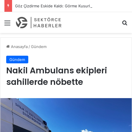
Göz Çizdirme Eskide Kaldı: Görme Kusurlarının Tedavisinde Yeni Nesil Lazer Dönemi
Menü
A
Anasayfa
/
Gündem
Gündem
Nakil Ambulans ekipleri
sahillerde nöbette