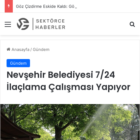
Göz Çizdirme Eskide Kaldı: Görme Kusurlarının Tedavisinde Yeni Nesil Lazer Dönemi
Menü
A
Anasayfa
/
Gündem
Gündem
Nevşehir Belediyesi 7/24
İlaçlama Çalışması Yapıyor