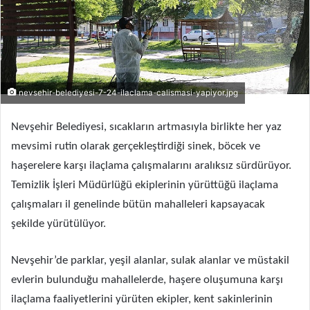
nevsehir-belediyesi-7-24-ilaclama-calismasi-yapiyor.jpg
Nevşehir Belediyesi, sıcakların artmasıyla birlikte her yaz
mevsimi rutin olarak gerçekleştirdiği sinek, böcek ve
haşerelere karşı ilaçlama çalışmalarını aralıksız sürdürüyor.
Temizlik İşleri Müdürlüğü ekiplerinin yürüttüğü ilaçlama
çalışmaları il genelinde bütün mahalleleri kapsayacak
şekilde yürütülüyor.
Nevşehir’de parklar, yeşil alanlar, sulak alanlar ve müstakil
evlerin bulunduğu mahallelerde, haşere oluşumuna karşı
ilaçlama faaliyetlerini yürüten ekipler, kent sakinlerinin