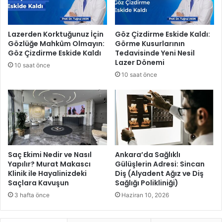
e
s
r
i
m
m
Lazerden Korktuğunuz İçin
Göz Çizdirme Eskide Kaldı:
e
A
Gözlüğe Mahkûm Olmayın:
Görme Kusurlarının
s
r
Göz Çizdirme Eskide Kaldı
Tedavisinde Yeni Nesil
i
ı
Lazer Dönemi
10 saat önce
D
’
10 saat önce
ü
n
z
ı
e
n
n
B
l
a
e
b
n
a
d
l
Saç Ekimi Nedir ve Nasıl
Ankara’da Sağlıklı
i
a
Yapılır? Murat Makascı
Gülüşlerin Adresi: Sincan
Klinik ile Hayalinizdeki
Diş (Alyadent Ağız ve Diş
r
Saçlara Kavuşun
Sağlığı Polikliniği)
G
ü
3 hafta önce
Haziran 10, 2026
n
ü