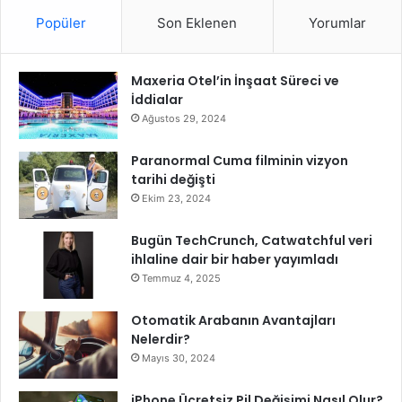
M
Popüler
Son Eklenen
Yorumlar
e
s
a
Maxeria Otel’in İnşaat Süreci ve
j
İddialar
ı
Ağustos 29, 2024
Paranormal Cuma filminin vizyon
tarihi değişti
Ekim 23, 2024
Bugün TechCrunch, Catwatchful veri
ihlaline dair bir haber yayımladı
Temmuz 4, 2025
Otomatik Arabanın Avantajları
Nelerdir?
Mayıs 30, 2024
iPhone Ücretsiz Pil Değişimi Nasıl Olur?