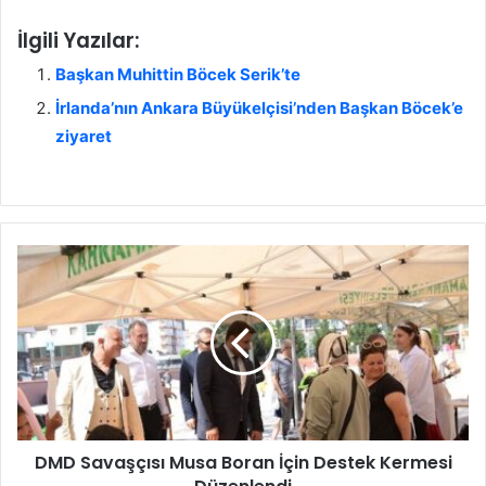
İlgili Yazılar:
Başkan Muhittin Böcek Serik’te
İrlanda’nın Ankara Büyükelçisi’nden Başkan Böcek’e
ziyaret
D
M
D
S
a
v
a
ş
ç
DMD Savaşçısı Musa Boran İçin Destek Kermesi
ı
s