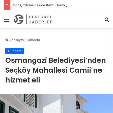
Göz Çizdirme Eskide Kaldı: Görme Kusurlarının Tedavisinde Yeni Nesil Lazer Dönemi
Menü
A
Anasayfa
/
Gündem
Gündem
Osmangazi Belediyesi’nden
Seçköy Mahallesi Camii’ne
hizmet eli