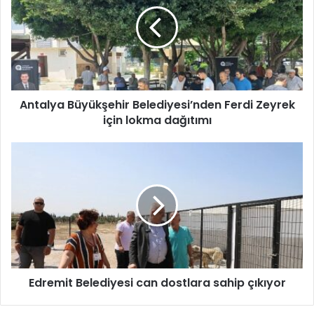
t
a
l
y
a
B
ü
Antalya Büyükşehir Belediyesi’nden Ferdi Zeyrek
y
için lokma dağıtımı
ü
k
ş
E
e
d
h
r
i
e
r
m
B
i
e
t
l
B
e
e
d
Edremit Belediyesi can dostlara sahip çıkıyor
l
i
e
y
d