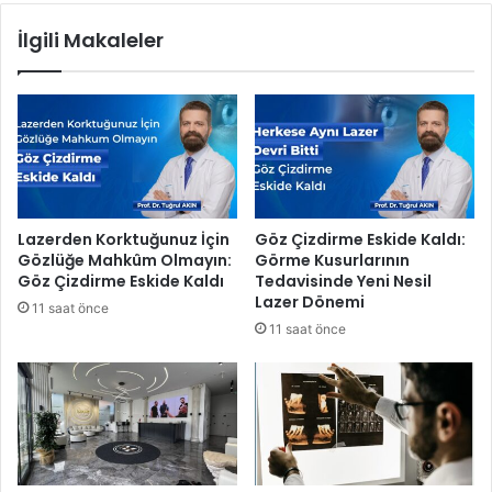
e
i
İlgili Makaleler
s
y
i
e
’
s
n
i
d
c
e
a
n
n
F
d
e
o
Lazerden Korktuğunuz İçin
Göz Çizdirme Eskide Kaldı:
r
s
Gözlüğe Mahkûm Olmayın:
Görme Kusurlarının
d
t
Göz Çizdirme Eskide Kaldı
Tedavisinde Yeni Nesil
i
l
Lazer Dönemi
11 saat önce
Z
a
11 saat önce
e
r
y
a
r
s
e
a
k
h
i
i
ç
p