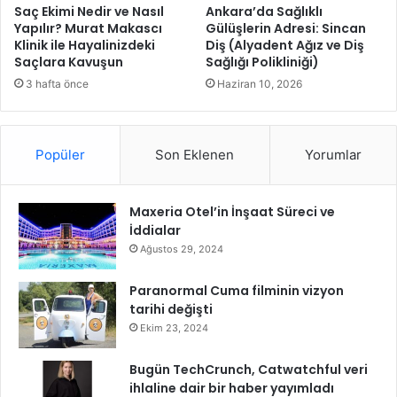
i
ç
Saç Ekimi Nedir ve Nasıl
Ankara’da Sağlıklı
n
Yapılır? Murat Makascı
Gülüşlerin Adresi: Sincan
ı
Klinik ile Hayalinizdeki
Diş (Alyadent Ağız ve Diş
l
k
Saçlara Kavuşun
Sağlığı Polikliniği)
o
ı
k
y
3 hafta önce
Haziran 10, 2026
m
o
a
r
d
Popüler
Son Eklenen
Yorumlar
a
ğ
ı
Maxeria Otel’in İnşaat Süreci ve
t
İddialar
ı
m
Ağustos 29, 2024
ı
Paranormal Cuma filminin vizyon
tarihi değişti
Ekim 23, 2024
Bugün TechCrunch, Catwatchful veri
ihlaline dair bir haber yayımladı