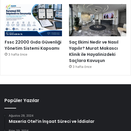
Fssc 22000 Gıda Güvenliği
Saç Ekimi Nedir ve Nasıl
Yönetim Sistemi Kapsamı
Yapılır? Murat Makascı
Klinik ile Hayalinizdeki
3 hafta önce
Saçlara Kavuşun
3 hafta önce
Popüler Yazılar
Ağustos 29, 2024
Maxeria Otel’in İnşaat Süreci ve İddialar
Ekim 23, 2024