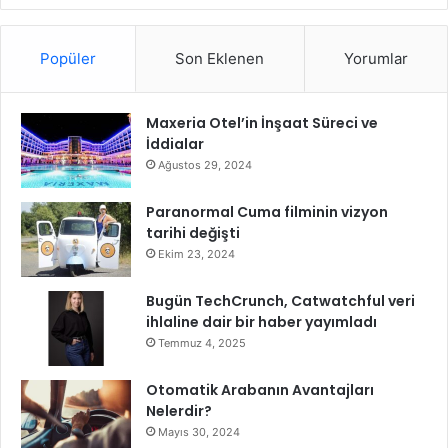
e
T
Popüler
Son Eklenen
Yorumlar
e
l
e
Maxeria Otel’in İnşaat Süreci ve
f
İddialar
o
n
Ağustos 29, 2024
G
ö
Paranormal Cuma filminin vizyon
r
tarihi değişti
ü
Ekim 23, 2024
ş
m
Bugün TechCrunch, Catwatchful veri
e
ihlaline dair bir haber yayımladı
s
Temmuz 4, 2025
i
Otomatik Arabanın Avantajları
Nelerdir?
Mayıs 30, 2024