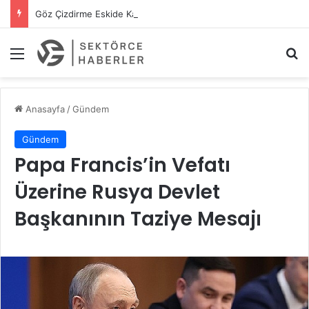
Göz Çizdirme Eskide Kaldı: Görme Kusurlarının Tedavisinde Yeni Nesil Lazer Dönemi
Menü
A
Anasayfa
/
Gündem
Gündem
Papa Francis’in Vefatı
Üzerine Rusya Devlet
Başkanının Taziye Mesajı