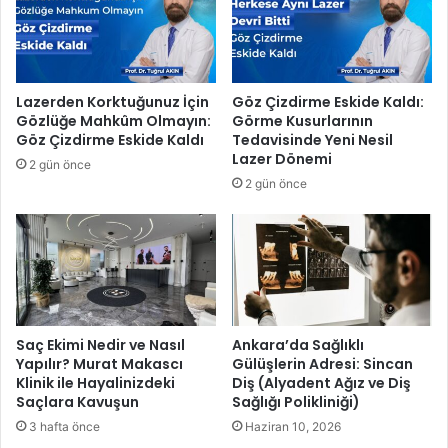
n
a
l
ş
a
k
r
a
ı
n
Lazerden Korktuğunuz İçin
Göz Çizdirme Eskide Kaldı:
y
ı
Gözlüğe Mahkûm Olmayın:
Görme Kusurlarının
l
C
Göz Çizdirme Eskide Kaldı
Tedavisinde Yeni Nesil
a
y
Lazer Dönemi
2 gün önce
T
r
2 gün önce
o
i
p
l
l
R
a
a
n
m
t
a
ı
p
h
Saç Ekimi Nedir ve Nasıl
Ankara’da Sağlıklı
o
Yapılır? Murat Makascı
Gülüşlerin Adresi: Sincan
Klinik ile Hayalinizdeki
Diş (Alyadent Ağız ve Diş
s
Saçlara Kavuşun
Sağlığı Polikliniği)
a
i
3 hafta önce
Haziran 10, 2026
l