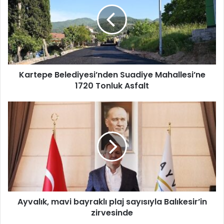
r
t
e
p
e
B
e
Kartepe Belediyesi’nden Suadiye Mahallesi’ne
l
1720 Tonluk Asfalt
e
d
i
A
y
y
e
v
s
a
i
l
’
ı
n
k
d
,
e
m
n
Ayvalık, mavi bayraklı plaj sayısıyla Balıkesir’in
a
S
zirvesinde
v
u
i