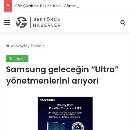
Göz Çizdirme Eskide Kaldı: Görme Kusurlarının Tedavisinde Yeni Nesil Lazer Dönemi
Menü
A
Anasayfa
/
Teknoloji
Teknoloji
Samsung geleceğin “Ultra”
yönetmenlerini arıyor!