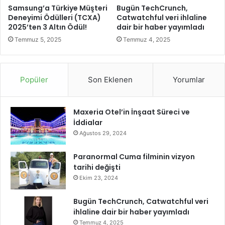
T
B
Samsung’a Türkiye Müşteri
Bugün TechCrunch,
o
a
Deneyimi Ödülleri (TCXA)
Catwatchful veri ihlaline
n
l
2025’ten 3 Altın Ödül!
dair bir haber yayımladı
l
ı
Temmuz 5, 2025
Temmuz 4, 2025
u
k
k
e
A
s
s
i
Popüler
Son Eklenen
Yorumlar
f
r
a
’
l
i
Maxeria Otel’in İnşaat Süreci ve
t
n
İddialar
z
Ağustos 29, 2024
i
r
Paranormal Cuma filminin vizyon
v
tarihi değişti
e
Ekim 23, 2024
s
i
Bugün TechCrunch, Catwatchful veri
n
ihlaline dair bir haber yayımladı
d
Temmuz 4, 2025