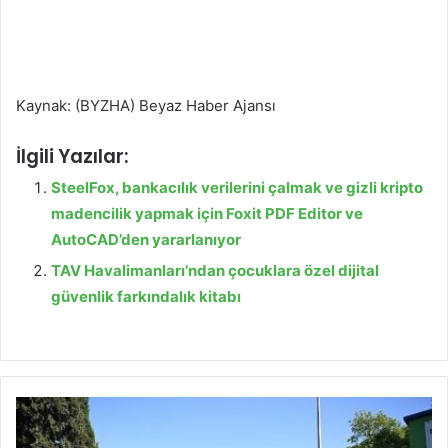
Kaynak: (BYZHA) Beyaz Haber Ajansı
İlgili Yazılar:
SteelFox, bankacılık verilerini çalmak ve gizli kripto
madencilik yapmak için Foxit PDF Editor ve
AutoCAD’den yararlanıyor
TAV Havalimanları’ndan çocuklara özel dijital
güvenlik farkındalık kitabı
K
a