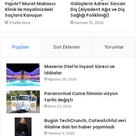
g
a
Yapılır? Murat Makascı
Gülüşlerin Adresi: Sincan
i
Klinik ile Hayalinizdeki
Diş (Alyadent Ağız ve Diş
m
Saçlara Kavuşun
Sağlığı Polikliniği)
r
l
d
ı
3 hafta önce
Haziran 10, 2026
i
K
e
n
Popüler
Son Eklenen
Yorumlar
t
s
e
Maxeria Otel’in İnşaat Süreci ve
l
İddialar
D
ö
Ağustos 29, 2024
n
ü
Paranormal Cuma filminin vizyon
ş
tarihi değişti
ü
Ekim 23, 2024
m
H
Bugün TechCrunch, Catwatchful veri
a
ihlaline dair bir haber yayımladı
m
Temmuz 4, 2025