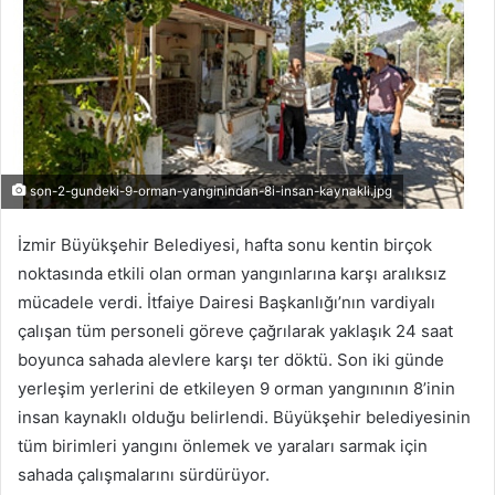
son-2-gundeki-9-orman-yanginindan-8i-insan-kaynakli.jpg
İzmir Büyükşehir Belediyesi, hafta sonu kentin birçok
noktasında etkili olan orman yangınlarına karşı aralıksız
mücadele verdi. İtfaiye Dairesi Başkanlığı’nın vardiyalı
çalışan tüm personeli göreve çağrılarak yaklaşık 24 saat
boyunca sahada alevlere karşı ter döktü. Son iki günde
yerleşim yerlerini de etkileyen 9 orman yangınının 8’inin
insan kaynaklı olduğu belirlendi. Büyükşehir belediyesinin
tüm birimleri yangını önlemek ve yaraları sarmak için
sahada çalışmalarını sürdürüyor.