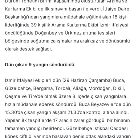
Durum Yönetim Birimi kapsamında oluşturulan Arama ve
Kurtarma Ekibi de ilk sınavını başarı ile verdi. İtfaiye Daire
Başkanlığı’ndan yangınlara müdahale eğitimi alan 18 kişi
liderliğinde 39 kişilik Arama Kurtarma Ekibi İzmir itfaiyesi
öncülüğünde Doğanbey ve Ürkmez arıtma tesisleri
bölgesinde soğutma çalışmalarına aralıksız ve dönüşümlü
olarak destek sağladı.
Dün çıkan 9 yangın söndürüldü
İzmir İtfaiyesi ekipleri dün (29 Haziran Çarşamba) Buca,
Güzelbahçe, Bergama, Torbalı, Aliağa, Mordoğan, Dikili,
Çeşme ve Tire’de olmak üzere 8 ilçede çıkan yangınlara
hızla müdahale ederek söndürdü. Buca Beyazevler’de dün
15.30’da çıkan yangın akşam 21.30’da kontrol altına alındı.
Yapılan ilk tespitlerde 17 aracın zarar gördüğü, bir binanın
tamamen yandığı belirlendi. Güzelbahçe İstikbal Caddesi
köpek çiftliği yanında başlayan geniş otlak alandaki yangın