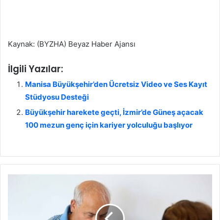
Kaynak: (BYZHA) Beyaz Haber Ajansı
İlgili Yazılar:
Manisa Büyükşehir’den Ücretsiz Video ve Ses Kayıt
Stüdyosu Desteği
Büyükşehir harekete geçti, İzmir’de Güneş açacak
100 mezun genç için kariyer yolculuğu başlıyor
A
n
t
a