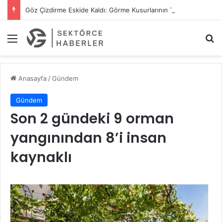
Göz Çizdirme Eskide Kaldı: Görme Kusurlarının Tedavisinde Yeni Nesil Lazer Dönemi
Menü
A
Anasayfa
/
Gündem
Gündem
Son 2 gündeki 9 orman
yangınından 8’i insan
kaynaklı