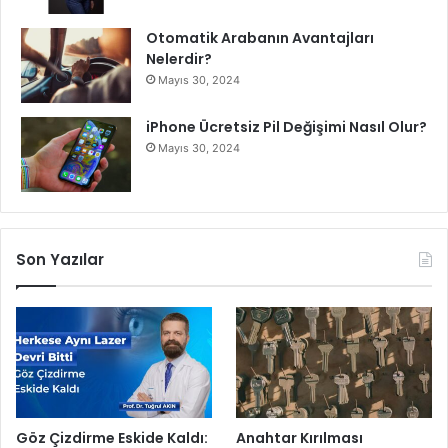
l
e
Otomatik Arabanın Avantajları
s
Nelerdir?
i
Mayıs 30, 2024
iPhone Ücretsiz Pil Değişimi Nasıl Olur?
Mayıs 30, 2024
Son Yazılar
Göz Çizdirme Eskide Kaldı:
Anahtar Kırılması