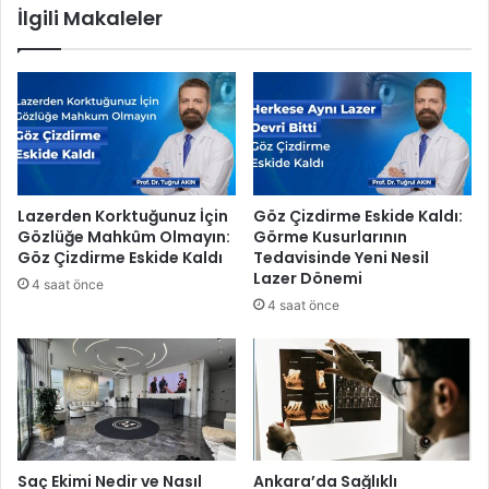
İlgili Makaleler
i
y
K
e
e
s
n
i
t
'
L
n
o
d
k
e
a
n
Lazerden Korktuğunuz İçin
Göz Çizdirme Eskide Kaldı:
n
M
Gözlüğe Mahkûm Olmayın:
Görme Kusurlarının
t
e
Göz Çizdirme Eskide Kaldı
Tedavisinde Yeni Nesil
a
r
Lazer Dönemi
4 saat önce
s
k
4 saat önce
ı
e
h
z
i
d
z
e
m
K
e
a
t
p
e
s
Saç Ekimi Nedir ve Nasıl
Ankara’da Sağlıklı