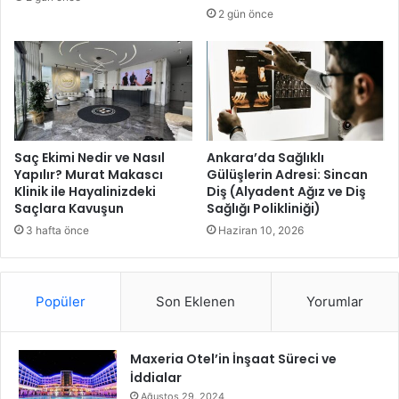
r
2 gün önce
k
A
n
ı
t
ı
’
n
Saç Ekimi Nedir ve Nasıl
Ankara’da Sağlıklı
Yapılır? Murat Makascı
Gülüşlerin Adresi: Sincan
ı
Klinik ile Hayalinizdeki
Diş (Alyadent Ağız ve Diş
B
Saçlara Kavuşun
Sağlığı Polikliniği)
a
k
3 hafta önce
Haziran 10, 2026
ı
m
a
Popüler
Son Eklenen
Yorumlar
A
l
d
Maxeria Otel’in İnşaat Süreci ve
ı
İddialar
Ağustos 29, 2024