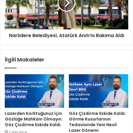
ü
ı
s
d
t
e
d
r
ü
e
Narlıdere Belediyesi, Atatürk Anıtı’nı Bakıma Aldı
z
B
e
e
y
l
a
e
İlgili Makaleler
t
d
a
i
m
y
a
e
s
i
,
A
t
Lazerden Korktuğunuz İçin
Göz Çizdirme Eskide Kaldı:
a
Gözlüğe Mahkûm Olmayın:
Görme Kusurlarının
t
Göz Çizdirme Eskide Kaldı
Tedavisinde Yeni Nesil
ü
Lazer Dönemi
2 gün önce