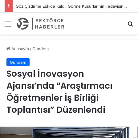
Göz Çizdirme Eskide Kaldı: Görme Kusurlarının Tedavisinde Yeni Nesil Lazer Dönemi
Menü
A
Anasayfa
/
Gündem
Gündem
Sosyal İnovasyon
Ajansı’nda “Araştırmacı
Öğretmenler İş Birliği
Toplantısı” Düzenlendi