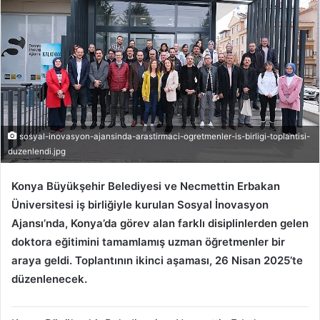
sosyal-inovasyon-ajansinda-arastirmaci-ogretmenler-is-birligi-toplantisi-
duzenlendi.jpg
Konya Büyükşehir Belediyesi ve Necmettin Erbakan
Üniversitesi iş birliğiyle kurulan Sosyal İnovasyon
Ajansı’nda, Konya’da görev alan farklı disiplinlerden gelen
doktora eğitimini tamamlamış uzman öğretmenler bir
araya geldi. Toplantının ikinci aşaması, 26 Nisan 2025’te
düzenlenecek.