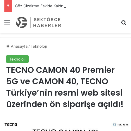
Göz Çizdirme Eskide Kaldı: Görme Kusurlarının Tedavisinde Yeni Nesil Lazer Dönemi
Menü
A
Anasayfa
/
Teknoloji
Teknoloji
TECNO CAMON 40 Premier
5G ve CAMON 40, TECNO
Türkiye’nin resmi web sitesi
üzerinden ön siparişe açıldı!