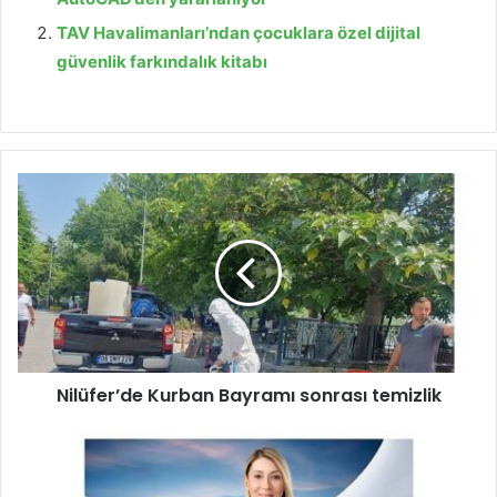
TAV Havalimanları’ndan çocuklara özel dijital
güvenlik farkındalık kitabı
N
i
l
ü
f
e
r
’
d
Nilüfer’de Kurban Bayramı sonrası temizlik
e
K
u
V
r
o
b
d