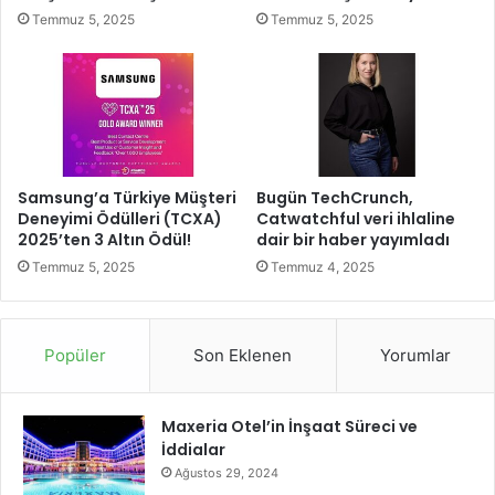
l
ü
Temmuz 5, 2025
Temmuz 5, 2025
i
n
k
ü
K
a
m
p
a
n
Samsung’a Türkiye Müşteri
Bugün TechCrunch,
y
Deneyimi Ödülleri (TCXA)
Catwatchful veri ihlaline
2025’ten 3 Altın Ödül!
dair bir haber yayımladı
a
s
Temmuz 5, 2025
Temmuz 4, 2025
ı
Popüler
Son Eklenen
Yorumlar
Maxeria Otel’in İnşaat Süreci ve
İddialar
Ağustos 29, 2024