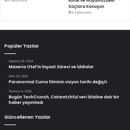
Klinik ile Hayalinizdeki
3 hafta önce
Saçlara Kavuşun
3 hafta önce
Popüler Yazılar
Ağustos 29, 2024
Maxeria Otel’in İnşaat Süreci ve İddialar
Ekim 23, 2024
Paranormal Cuma filminin vizyon tarihi değişti
Temmuz 4, 2025
Bugün TechCrunch, Catwatchful veri ihlaline dair bir
haber yayımladı
Güncellenen Yazılar