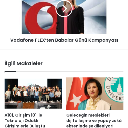
a
a
n
f
B
o
a
n
y
e
r
F
Vodafone FLEX’ten Babalar Günü Kampanyası
a
L
m
E
ı
X
s
’
İlgili Makaleler
o
t
n
e
r
n
a
B
s
a
ı
b
t
a
e
l
m
a
A101, Girişim 101 ile
Geleceğin meslekleri
i
r
Teknoloji Odaklı
dijitalleşme ve yapay zekâ
z
G
Girişimlerle Buluştu
ekseninde şekilleniyor!