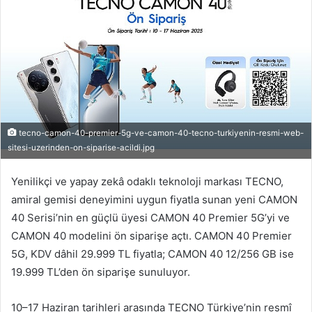
tecno-camon-40-premier-5g-ve-camon-40-tecno-turkiyenin-resmi-web-
sitesi-uzerinden-on-siparise-acildi.jpg
Yenilikçi ve yapay zekâ odaklı teknoloji markası TECNO,
amiral gemisi deneyimini uygun fiyatla sunan yeni CAMON
40 Serisi’nin en güçlü üyesi CAMON 40 Premier 5G’yi ve
CAMON 40 modelini ön siparişe açtı. CAMON 40 Premier
5G, KDV dâhil 29.999 TL fiyatla; CAMON 40 12/256 GB ise
19.999 TL’den ön siparişe sunuluyor.
10–17 Haziran tarihleri arasında TECNO Türkiye’nin resmî