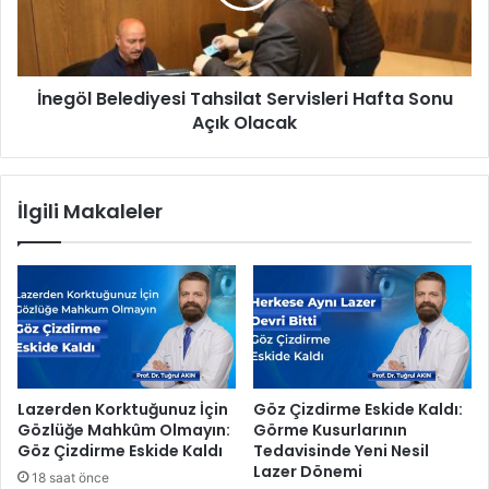
i
l
n
B
e
e
k
l
l
İnegöl Belediyesi Tahsilat Servisleri Hafta Sonu
e
e
Açık Olacak
d
r
i
e
y
k
e
İlgili Makaleler
a
s
r
i
ş
T
ı
a
i
h
l
s
a
i
ç
l
l
a
Lazerden Korktuğunuz İçin
Göz Çizdirme Eskide Kaldı:
a
t
Gözlüğe Mahkûm Olmayın:
Görme Kusurlarının
m
S
Göz Çizdirme Eskide Kaldı
Tedavisinde Yeni Nesil
a
e
Lazer Dönemi
18 saat önce
ç
r