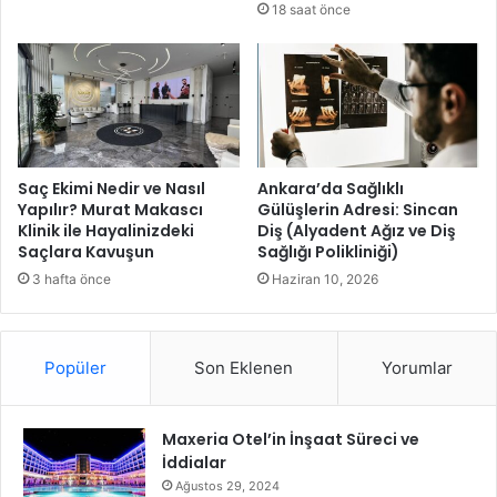
18 saat önce
a
v
l
i
ı
s
ş
l
m
e
a
r
l
i
a
H
Saç Ekimi Nedir ve Nasıl
Ankara’da Sağlıklı
r
a
Yapılır? Murat Makascı
Gülüşlerin Adresi: Sincan
ı
Klinik ile Hayalinizdeki
Diş (Alyadent Ağız ve Diş
f
Saçlara Kavuşun
Sağlığı Polikliniği)
h
t
ı
a
3 hafta önce
Haziran 10, 2026
z
S
k
o
a
n
Popüler
Son Eklenen
Yorumlar
z
u
a
A
n
ç
Maxeria Otel’in İnşaat Süreci ve
d
ı
İddialar
ı
k
O
Ağustos 29, 2024