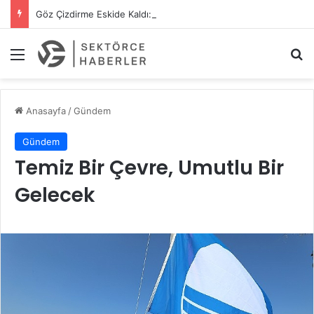
Göz Çizdirme Eskide Kaldı: Görme Kusurlarının Tedavisinde Yeni Nesil Lazer Dönemi
Menü
A
Anasayfa
/
Gündem
Gündem
Temiz Bir Çevre, Umutlu Bir
Gelecek