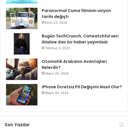
l
a
Paranormal Cuma filminin vizyon
c
tarihi değişti
a
Ekim 23, 2024
k
Bugün TechCrunch, Catwatchful veri
ihlaline dair bir haber yayımladı
Temmuz 4, 2025
Otomatik Arabanın Avantajları
Nelerdir?
Mayıs 30, 2024
iPhone Ücretsiz Pil Değişimi Nasıl Olur?
Mayıs 30, 2024
Son Yazılar