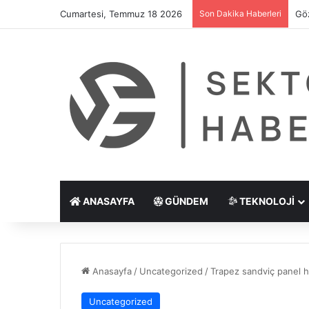
Cumartesi, Temmuz 18 2026
Son Dakika Haberleri
Göz
ANASAYFA
GÜNDEM
TEKNOLOJI
Anasayfa
/
Uncategorized
/
Trapez sandviç panel ha
Uncategorized