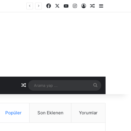
Facebook
X
YouTube
Instagram
Kayıt Ol
Rastgele Makale
Kenar Bölme
er Dönemi
Rastgele Makale
Arama
yap
...
Popüler
Son Eklenen
Yorumlar