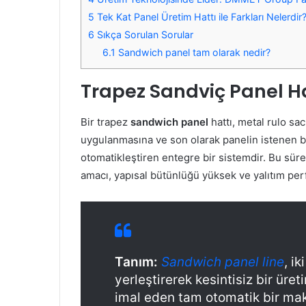
5
Tek Kat Panel Üretim Hattı ile Farkları Nelerdir
6
Sıkça Sorulan Sorular
6.1
Sandwich panel tam olarak nedir?
Trapez Sandviç Panel Hat
Bir trapez
sandwich panel
hattı, metal rulo sa
uygulanmasına ve son olarak panelin istenen b
otomatikleştiren entegre bir sistemdir. Bu süre
amacı, yapısal bütünlüğü yüksek ve yalıtım pe
Tanım:
Sandwich panel line
, i
yerleştirerek kesintisiz bir üre
imal eden tam otomatik bir mak