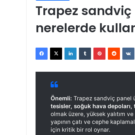
Trapez sandviç 
nerelerde kullan
Facebook
X
LinkedIn
Tumblr
Pinterest
Reddit
VK
Önemli:
Trapez sandviç panel ü
tesisler, soğuk hava depoları, 
olmak üzere, yüksek yalıtım ve
yapının çatı ve cephe kaplamala
için kritik bir rol oynar.