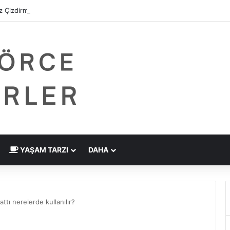
 Çizdirme Eskide Kaldı: Görme Kusurlarının Tedavisinde Yeni Nesil Laz
YAŞAM TARZI
DAHA
ttı nerelerde kullanılır?