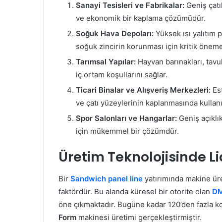
Sanayi Tesisleri ve Fabrikalar:
Geniş çatıl
ve ekonomik bir kaplama çözümüdür.
Soğuk Hava Depoları:
Yüksek ısı yalıtım 
soğuk zincirin korunması için kritik öneme
Tarımsal Yapılar:
Hayvan barınakları, tavuk 
iç ortam koşullarını sağlar.
Ticari Binalar ve Alışveriş Merkezleri:
Est
ve çatı yüzeylerinin kaplanmasında kullanıl
Spor Salonları ve Hangarlar:
Geniş açıklık
için mükemmel bir çözümdür.
Üretim Teknolojisinde 
Bir
Sandwich panel line
yatırımında makine üret
faktördür. Bu alanda küresel bir otorite olan
DM
öne çıkmaktadır. Bugüne kadar 120’den fazla k
Form
makinesi üretimi gerçekleştirmiştir.