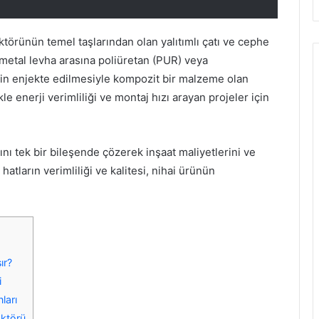
törünün temel taşlarından olan yalıtımlı çatı ve cephe
ki metal levha arasına poliüretan (PUR) veya
inin enjekte edilmesiyle kompozit bir malzeme olan
kle enerji verimliliği ve montaj hızı arayan projeler için
mını tek bir bileşende çözerek inşaat maliyetlerini ve
atların verimliliği ve kalitesi, nihai ürünün
ır?
i
ları
ktörü