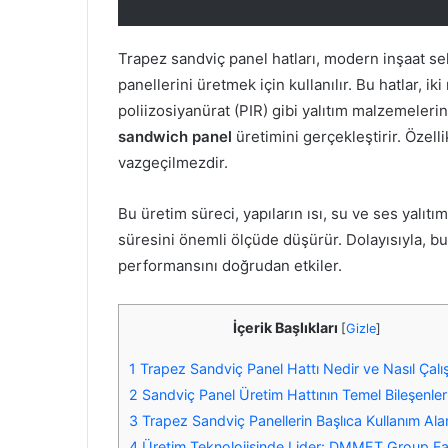
Trapez sandviç panel hatları, modern inşaat sek
panellerini üretmek için kullanılır. Bu hatlar, i
poliizosiyanürat (PIR) gibi yalıtım malzemeler
sandwich panel
üretimini gerçekleştirir. Özelli
vazgeçilmezdir.
Bu üretim süreci, yapıların ısı, su ve ses yalıtı
süresini önemli ölçüde düşürür. Dolayısıyla, bu h
performansını doğrudan etkiler.
İçerik Başlıkları
[
Gizle
]
1
Trapez Sandviç Panel Hattı Nedir ve Nasıl Çalış
2
Sandviç Panel Üretim Hattının Temel Bileşenler
3
Trapez Sandviç Panellerin Başlıca Kullanım Alan
4
Üretim Teknolojisinde Lider: DMMET Group Fa