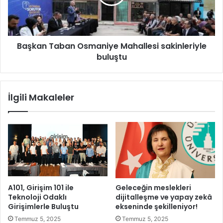
n
n
s
T
ö
a
r
b
Başkan Taban Osmaniye Mahallesi sakinleriyle
ü
a
n
buluştu
n
d
O
e
s
d
m
İlgili Makaleler
u
a
r
n
m
i
a
y
k
e
y
M
o
a
k
h
a
A101, Girişim 101 ile
Geleceğin meslekleri
l
Teknoloji Odaklı
dijitalleşme ve yapay zekâ
l
Girişimlerle Buluştu
ekseninde şekilleniyor!
e
Temmuz 5, 2025
Temmuz 5, 2025