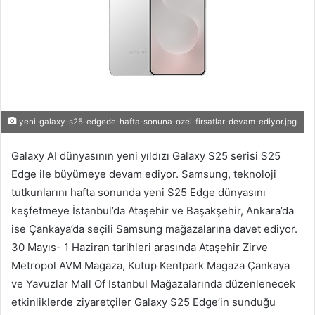
yeni-galaxy-s25-edgede-hafta-sonuna-ozel-firsatlar-devam-ediyor.jpg
Galaxy AI dünyasının yeni yıldızı Galaxy S25 serisi S25
Edge ile büyümeye devam ediyor. Samsung, teknoloji
tutkunlarını hafta sonunda yeni S25 Edge dünyasını
keşfetmeye İstanbul’da Ataşehir ve Başakşehir, Ankara’da
ise Çankaya’da seçili Samsung mağazalarına davet ediyor.
30 Mayıs- 1 Haziran tarihleri arasında Ataşehir Zirve
Metropol AVM Magaza, Kutup Kentpark Magaza Çankaya
ve Yavuzlar Mall Of Istanbul Mağazalarında düzenlenecek
etkinliklerde ziyaretçiler Galaxy S25 Edge’in sunduğu