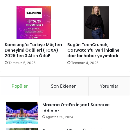
s
i
s
a
k
i
n
l
Samsung’a Türkiye Müşteri
Bugün TechCrunch,
e
Deneyimi Ödülleri (TCXA)
Catwatchful veri ihlaline
r
2025’ten 3 Altın Ödül!
dair bir haber yayımladı
i
Temmuz 5, 2025
Temmuz 4, 2025
y
l
e
b
Popüler
Son Eklenen
Yorumlar
u
l
u
Maxeria Otel’in İnşaat Süreci ve
ş
İddialar
t
Ağustos 29, 2024
u