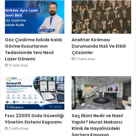
Göz Çizdirme Eskide Kaldı:
Anahtar Kırılması
Görme Kusurlarının
Durumunda Hızlı Ve Etkili
Tedavisinde Yeni Nesil
Çözümler
Lazer Dönemi
2 hafta önce
17 saat önce
Fssc 22000 Gıda Güvenliği
Saç Ekimi Nedir ve Nasıl
Yönetim Sistemi Kapsamı
Yapılır? Murat Makascı
Klinik ile Hayalinizdeki
3 hafta önce
Saçlara Kavuşun