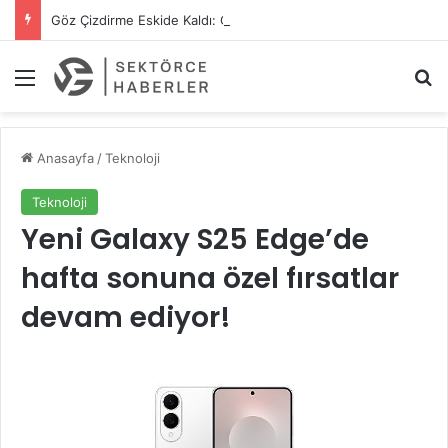
Göz Çizdirme Eskide Kaldı: Görme Kusurlarının Tedavisinde Yeni Nesil Lazer Dönemi
Menü
A
Anasayfa
/
Teknoloji
Teknoloji
Yeni Galaxy S25 Edge’de
hafta sonuna özel fırsatlar
devam ediyor!