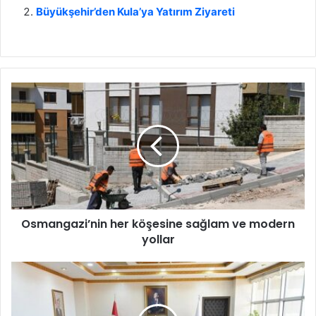
Büyükşehir’den Kula’ya Yatırım Ziyareti
O
s
m
a
n
g
a
z
i
Osmangazi’nin her köşesine sağlam ve modern
’
yollar
n
i
n
B
h
u
e
r
r
h