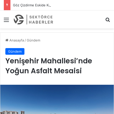
Göz Çizdirme Eskide Kaldı: Görme Kusurlarının Tedavisinde Yeni Nesil Lazer Dönemi
Menü
A
Anasayfa
/
Gündem
Gündem
Yenişehir Mahallesi’nde
Yoğun Asfalt Mesaisi