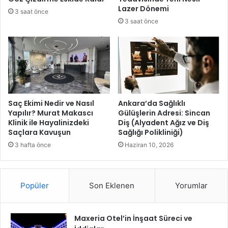
n
e
Lazer Dönemi
3 saat önce
y
n
3 saat önce
o
i
l
K
l
a
a
y
r
m
a
k
a
Saç Ekimi Nedir ve Nasıl
Ankara’da Sağlıklı
m
Yapılır? Murat Makascı
Gülüşlerin Adresi: Sincan
Klinik ile Hayalinizdeki
Diş (Alyadent Ağız ve Diş
a
Saçlara Kavuşun
Sağlığı Polikliniği)
Z
i
3 hafta önce
Haziran 10, 2026
y
a
r
Popüler
Son Eklenen
Yorumlar
e
t
Maxeria Otel’in İnşaat Süreci ve