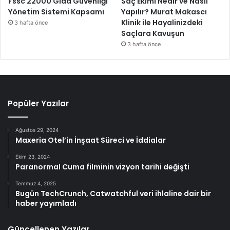
Fssc 22000 Gıda Güvenliği
Saç Ekimi Nedir ve Nasıl
Yönetim Sistemi Kapsamı
Yapılır? Murat Makascı
Klinik ile Hayalinizdeki
3 hafta önce
Saçlara Kavuşun
3 hafta önce
Popüler Yazılar
Ağustos 29, 2024
Maxeria Otel’in İnşaat Süreci ve İddialar
Ekim 23, 2024
Paranormal Cuma filminin vizyon tarihi değişti
Temmuz 4, 2025
Bugün TechCrunch, Catwatchful veri ihlaline dair bir
haber yayımladı
Güncellenen Yazılar