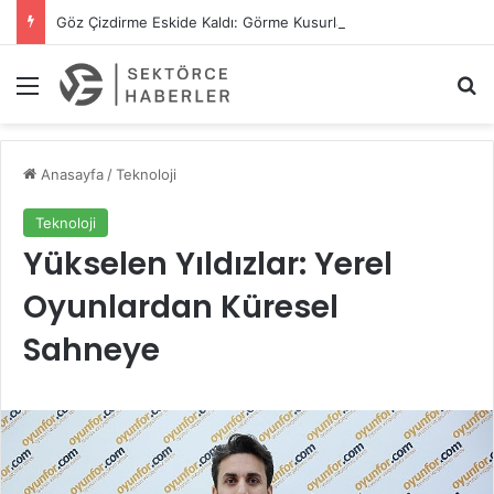
Göz Çizdirme Eskide Kaldı: Görme Kusurlarının Tedavisinde Yeni Nesil Lazer Dönemi
Menü
A
Anasayfa
/
Teknoloji
Teknoloji
Yükselen Yıldızlar: Yerel
Oyunlardan Küresel
Sahneye