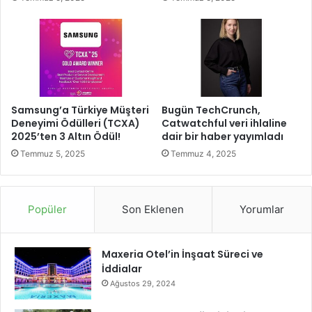
y
i
ı
l
D
k
ü
y
z
o
e
l
n
c
l
u
Samsung’a Türkiye Müşteri
Bugün TechCrunch,
e
l
Deneyimi Ödülleri (TCXA)
Catwatchful veri ihlaline
n
a
2025’ten 3 Altın Ödül!
dair bir haber yayımladı
d
r
Temmuz 5, 2025
Temmuz 4, 2025
i
ı
n
ı
k
Popüler
Son Eklenen
Yorumlar
a
r
ş
Maxeria Otel’in İnşaat Süreci ve
ı
İddialar
l
Ağustos 29, 2024
a
d