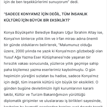
için de ben teşekkürlerimi sunuyorum” dedi.
“SADECE KONYA’MIZ İÇİN DEĞİL, TÜM İNSANLIK
KÜLTÜRÜ İÇİN BÜYÜK BİR EKSİKLİKTİ”
Konya Büyükşehir Belediye Başkanı Uğur İbrahim Altay ise,
Konya’nın binlerce yıllık ilim ve irfan mirası adına önemli
bir günde olduklarını belirterek, “Malumunuz olduğu
üzere, 2000 yılında ne yazık ki Konya’mızın gözbebeği olan
Yusuf Ağa Yazma Eser Kütüphanesi’nde yaşanan bir
hırsızlık vakası sonucunda, yüzlerce yıllık geçmişe sahip
paha biçilemez yazma eserlerimiz kaybolmuştu. O gün
hepimizin yüreğini sızlatan bu hadise, sadece Konya’mız
için değil, tüm insanlık kültürü için büyük bir eksiklikti. O
günden bugüne devletimizin ilgili kurumlarının kararlı
takibi, Kültür ve Turizm Bakanlığımızın yürüttüğü
diplomatik girişimler ve uluslararası iş birlikleri sayesinde,
kaybolan bu kıymetli eserlerden bazıları yurt dışında tespit