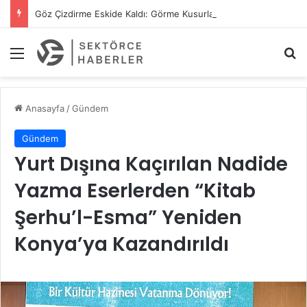
Göz Çizdirme Eskide Kaldı: Görme Kusurlarının Tedavisinde Yeni Nesil Lazer Dönemi
Menü
A
Anasayfa
/
Gündem
Gündem
Yurt Dışına Kaçırılan Nadide
Yazma Eserlerden “Kitab
Şerhu’l-Esma” Yeniden
Konya’ya Kazandırıldı