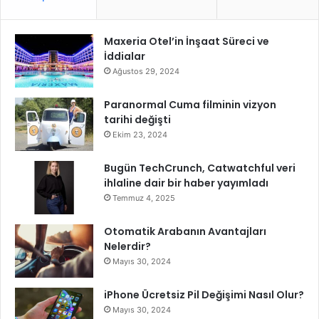
r
S
!
ü
Maxeria Otel’in İnşaat Süreci ve
r
İddialar
d
ü
Ağustos 29, 2024
r
ü
Paranormal Cuma filminin vizyon
y
tarihi değişti
o
Ekim 23, 2024
r
Bugün TechCrunch, Catwatchful veri
ihlaline dair bir haber yayımladı
Temmuz 4, 2025
Otomatik Arabanın Avantajları
Nelerdir?
Mayıs 30, 2024
iPhone Ücretsiz Pil Değişimi Nasıl Olur?
Mayıs 30, 2024