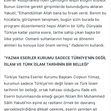
Eserler Kütüphanesi’nden çalındığını tespit ettiğini söyledi.
Bunun üzerine gerekli girişimlerde bulunduğunu aktaran
Yakubî, “Elhamdülillah Allah bana bu fırsatı verdi. Benim bu
hocalarla, görüşmem tanışmam, bugün sizin burada bu
programı düzenlemeniz hepsi Allah’ın bir lütfu. Dünyada
Türkiye kadar yazma esere, tarihe sahip çıkan başka bir
ülke yoktur. Osmanlı sultanlarının hepsi ve dönemin
alimleri bu konuya özel önem vermiş.” ifadelerini kullandı.
“YAZMA ESERLER KURUMU SADECE TÜRKİYE’NİN DEĞİL
İSLAM VE TÜRK İSLAM TARİHİNİN BİR BELLEĞİ”
Türkiye Yazma Eserler Kurumu Başkanı Coşkun Yılmaz,
kurumun sadece Türkiye’nin değil İslam ve Türk İslam
tarihinin bir belleği, ortak hafızası olduğunu ifade etti.
Eserin bulunmasında emeği geçen Nizam Bin Muhammed
Sâlih Yakubî’nin eşine az rastlanır örnek bir davranış
gerçekleştirdiğine dikkati çekerek, eserin yeniden ait