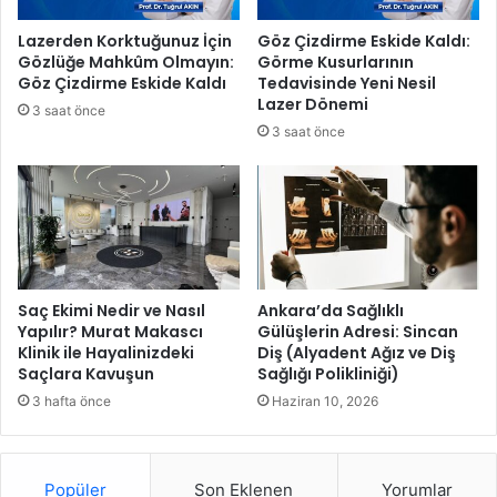
ı
n
n
e
Lazerden Korktuğunuz İçin
Göz Çizdirme Eskide Kaldı:
d
l
Gözlüğe Mahkûm Olmayın:
Görme Kusurlarının
a
i
Göz Çizdirme Eskide Kaldı
Tedavisinde Yeni Nesil
c
n
Lazer Dönemi
3 saat önce
a
d
3 saat önce
s
e
u
k
s
i
y
Ç
a
a
z
l
ı
ı
l
ş
Saç Ekimi Nedir ve Nasıl
Ankara’da Sağlıklı
ı
m
Yapılır? Murat Makascı
Gülüşlerin Adresi: Sincan
m
Klinik ile Hayalinizdeki
Diş (Alyadent Ağız ve Diş
a
Saçlara Kavuşun
Sağlığı Polikliniği)
y
l
a
a
3 hafta önce
Haziran 10, 2026
y
r
ı
ı
y
n
Popüler
Son Eklenen
Yorumlar
o
ı