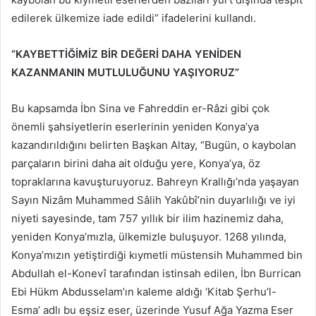
edilerek ülkemize iade edildi” ifadelerini kullandı.
“KAYBETTİĞİMİZ BİR DEĞERİ DAHA YENİDEN
KAZANMANIN MUTLULUĞUNU YAŞIYORUZ”
Bu kapsamda İbn Sina ve Fahreddin er-Râzi gibi çok
önemli şahsiyetlerin eserlerinin yeniden Konya’ya
kazandırıldığını belirten Başkan Altay, “Bugün, o kaybolan
parçaların birini daha ait olduğu yere, Konya’ya, öz
topraklarına kavuşturuyoruz. Bahreyn Krallığı’nda yaşayan
Sayın Nizâm Muhammed Sâlih Yakûbî’nin duyarlılığı ve iyi
niyeti sayesinde, tam 757 yıllık bir ilim hazinemiz daha,
yeniden Konya’mızla, ülkemizle buluşuyor. 1268 yılında,
Konya’mızın yetiştirdiği kıymetli müstensih Muhammed bin
Abdullah el-Konevî tarafından istinsah edilen, İbn Burrican
Ebi Hükm Abdusselam’ın kaleme aldığı ‘Kitab Şerhu’l-
Esma’ adlı bu eşsiz eser, üzerinde Yusuf Ağa Yazma Eser