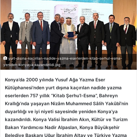
yurt-disina-kacirilan-nadide-yazma-eserlerden-kitab-serhul-esma-
yeniden-konyaya-kazandirildi.jpg
Konya’da 2000 yılında Yusuf Ağa Yazma Eser
Kütüphanesi’nden yurt dışına kaçırılan nadide yazma
eserlerden 757 yıllık “Kitab Şerhu’l-Esma”, Bahreyn
Krallığı’nda yaşayan Nizâm Muhammed Sâlih Yakûbî’nin
duyarlılığı ve iyi niyeti sayesinde yeniden Konya’ya
kazandırıldı. Konya Valisi İbrahim Akın, Kültür ve Turizm
Bakan Yardımcısı Nadir Alpaslan, Konya Büyükşehir
Belediye Başkanı Uğur İbrahim Altay ve Türkiye Yazma