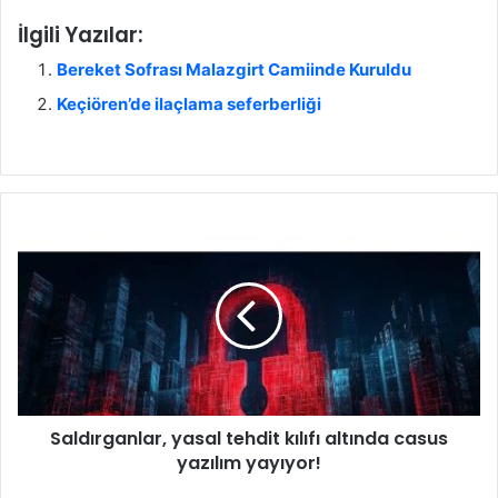
İlgili Yazılar:
Bereket Sofrası Malazgirt Camiinde Kuruldu
Keçiören’de ilaçlama seferberliği
S
a
l
d
ı
r
g
a
n
Saldırganlar, yasal tehdit kılıfı altında casus
l
yazılım yayıyor!
a
r