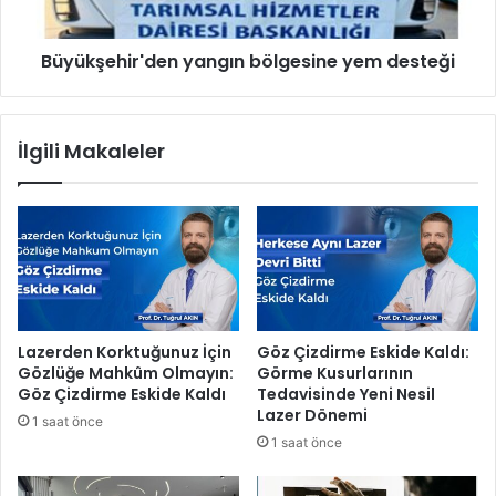
K
h
e
i
m
Büyükşehir'den yangın bölgesine yem desteği
r
e
'
r
d
B
e
İlgili Makaleler
e
n
l
y
e
a
d
n
i
g
y
ı
e
n
s
b
i
ö
Lazerden Korktuğunuz İçin
Göz Çizdirme Eskide Kaldı:
’
l
Gözlüğe Mahkûm Olmayın:
Görme Kusurlarının
n
g
Göz Çizdirme Eskide Kaldı
Tedavisinde Yeni Nesil
e
e
Lazer Dönemi
1 saat önce
z
s
1 saat önce
i
i
y
n