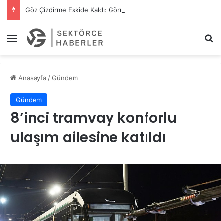
Göz Çizdirme Eskide Kaldı: Görme Kusurlarının Tedavisinde Yeni Nesil Lazer Dönemi
Menü
A
Anasayfa
/
Gündem
Gündem
8’inci tramvay konforlu
ulaşım ailesine katıldı