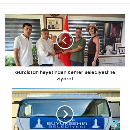
G
ü
r
c
i
s
t
a
n
Gürcistan heyetinden Kemer Belediyesi’ne
h
ziyaret
e
y
e
B
t
ü
i
y
n
ü
d
k
e
ş
n
e