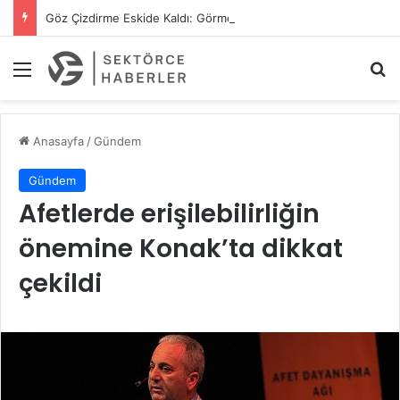
Göz Çizdirme Eskide Kaldı: Görme Kusurlarının Tedavisinde Yeni Nesil Lazer Dönemi
Menü
A
Anasayfa
/
Gündem
Gündem
Afetlerde erişilebilirliğin
önemine Konak’ta dikkat
çekildi