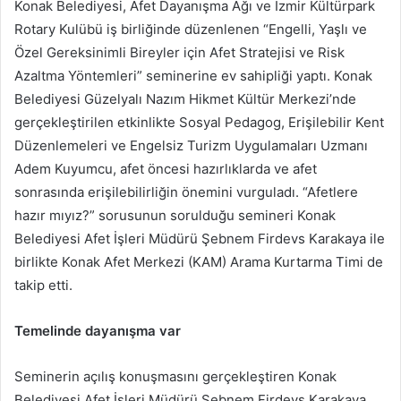
Konak Belediyesi, Afet Dayanışma Ağı ve İzmir Kültürpark
Rotary Kulübü iş birliğinde düzenlenen “Engelli, Yaşlı ve
Özel Gereksinimli Bireyler için Afet Stratejisi ve Risk
Azaltma Yöntemleri” seminerine ev sahipliği yaptı. Konak
Belediyesi Güzelyalı Nazım Hikmet Kültür Merkezi’nde
gerçekleştirilen etkinlikte Sosyal Pedagog, Erişilebilir Kent
Düzenlemeleri ve Engelsiz Turizm Uygulamaları Uzmanı
Adem Kuyumcu, afet öncesi hazırlıklarda ve afet
sonrasında erişilebilirliğin önemini vurguladı. “Afetlere
hazır mıyız?” sorusunun sorulduğu semineri Konak
Belediyesi Afet İşleri Müdürü Şebnem Firdevs Karakaya ile
birlikte Konak Afet Merkezi (KAM) Arama Kurtarma Timi de
takip etti.
Temelinde dayanışma var
Seminerin açılış konuşmasını gerçekleştiren Konak
Belediyesi Afet İşleri Müdürü Şebnem Firdevs Karakaya,