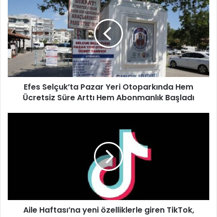
f
e
s
S
e
l
ç
u
Efes Selçuk’ta Pazar Yeri Otoparkında Hem
k
Ücretsiz Süre Arttı Hem Abonmanlık Başladı
’
t
a
A
P
i
a
l
z
e
a
H
r
a
Y
f
e
t
r
a
i
Aile Haftası’na yeni özelliklerle giren TikTok,
s