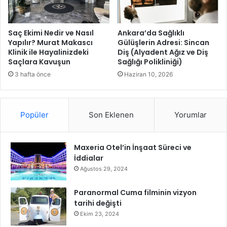
S
r
ü
e
r
n
Saç Ekimi Nedir ve Nasıl
Ankara’da Sağlıklı
e
T
Yapılır? Murat Makascı
Gülüşlerin Adresi: Sincan
A
Klinik ile Hayalinizdeki
Diş (Alyadent Ağız ve Diş
i
Saçlara Kavuşun
Sağlığı Polikliniği)
r
k
t
T
3 hafta önce
Haziran 10, 2026
t
o
ı
k
H
,
Popüler
Son Eklenen
Yorumlar
e
d
m
i
A
j
Maxeria Otel’in İnşaat Süreci ve
b
i
İddialar
o
t
n
a
Ağustos 29, 2024
m
l
a
g
Paranormal Cuma filminin vizyon
n
ü
tarihi değişti
l
v
Ekim 23, 2024
ı
e