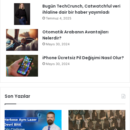
k
n
Bugün TechCrunch, Catwatchful veri
B
l
ihlaline dair bir haber yayımladı
a
i
Temmuz 4, 2025
ş
k
l
t
Otomatik Arabanın Avantajları
a
e
Nelerdir?
d
ç
Mayıs 30, 2024
ı
ı
t
iPhone Ücretsiz Pil Değişimi Nasıl Olur?
a
Mayıs 30, 2024
y
ı
y
ü
k
s
Son Yazılar
e
l
t
i
y