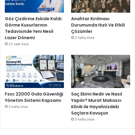
o
r
Göz Çizdirme Eskide Kaldı:
Anahtar Kırılması
Görme Kusurlarının
Durumunda Hızlı Ve Etkili
Tedavisinde Yeni Nesil
Çözümler
Lazer Dönemi
2 hafta önce
22 saat önce
Fssc 22000 Gıda Güvenliği
Saç Ekimi Nedir ve Nasıl
Yönetim Sistemi Kapsamı
Yapılır? Murat Makascı
Klinik ile Hayalinizdeki
3 hafta önce
Saçlara Kavuşun
3 hafta önce