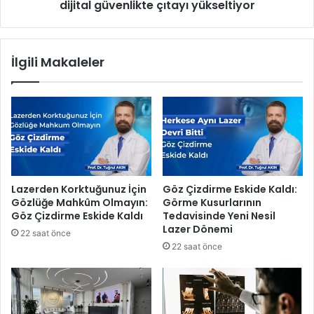
O
dijital güvenlikte çıtayı yükseltiyor
ı
t
’
o
n
p
a
İlgili Makaleler
a
y
r
e
k
n
ı
i
n
ö
d
z
a
e
H
l
e
l
Lazerden Korktuğunuz İçin
Göz Çizdirme Eskide Kaldı:
m
i
Gözlüğe Mahkûm Olmayın:
Görme Kusurlarının
Ü
k
Göz Çizdirme Eskide Kaldı
Tedavisinde Yeni Nesil
c
l
Lazer Dönemi
22 saat önce
r
e
22 saat önce
e
r
t
l
s
e
i
g
z
i