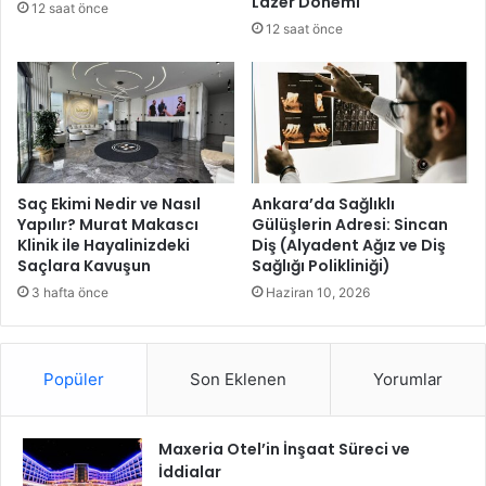
Lazer Dönemi
12 saat önce
k
12 saat önce
Saç Ekimi Nedir ve Nasıl
Ankara’da Sağlıklı
Yapılır? Murat Makascı
Gülüşlerin Adresi: Sincan
Klinik ile Hayalinizdeki
Diş (Alyadent Ağız ve Diş
Saçlara Kavuşun
Sağlığı Polikliniği)
3 hafta önce
Haziran 10, 2026
Popüler
Son Eklenen
Yorumlar
Maxeria Otel’in İnşaat Süreci ve
İddialar