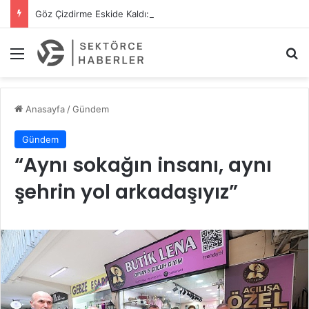
Göz Çizdirme Eskide Kaldı: Görme Kusurlarının Tedavisinde Yeni Nesil Lazer Dönemi
Menü
A
Anasayfa
/
Gündem
Gündem
“Aynı sokağın insanı, aynı
şehrin yol arkadaşıyız”