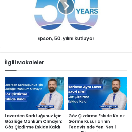
s
o
c
n
o
,
o
5
t
0
e
.
Epson, 50. yılını kutluyor
r
y
v
ı
e
l
m
ı
İlgili Makaleler
o
n
t
ı
o
k
r
u
a
t
g
l
e
u
ç
y
i
o
Lazerden Korktuğunuz İçin
Göz Çizdirme Eskide Kaldı:
t
r
Gözlüğe Mahkûm Olmayın:
Görme Kusurlarının
y
Göz Çizdirme Eskide Kaldı
Tedavisinde Yeni Nesil
o