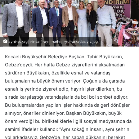
ayni-sokagin-insani-ayni-sehrin-yol-arkadasiyiz.jpg
Kocaeli Büyükşehir Belediye Başkanı Tahir Büyükakın,
Gebze’deydi. Her hafta Gebze ziyaretlerini aksatmadan
sürdüren Büyükakın, özellikle esnaf ve vatandaş
buluşmalarına büyük önem veriyor. Çoğunlukla çarşıda
esnafı iş yerinde ziyaret edip, hayırlı işler dilerken, bu
sırada karşılaştığı vatandaşlarla da bol bol sohbet ediyor.
Bu buluşmalardan yapılan işler hakkında da geri dönüşler
alınıyor, öneriler dinleniyor. Başkan Büyükakın, büyük
önem verdiği bu birlikteliklerle ilgili sosyal medyasında da
samimi ifadeler kullandı: “Aynı sokağın insanı, aynı şehrin
yol arkadaşıyız. Gebze’de, her sabah dükkanını bereket