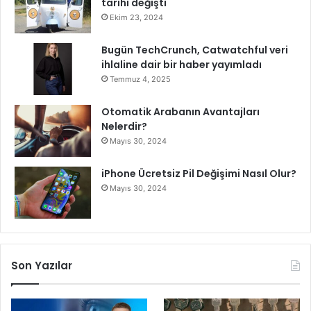
tarihi değişti
i
Ekim 23, 2024
l
i
Bugün TechCrunch, Catwatchful veri
A
ihlaline dair bir haber yayımladı
r
Temmuz 4, 2025
d
ı
Otomatik Arabanın Avantajları
n
Nelerdir?
d
Mayıs 30, 2024
a
n
iPhone Ücretsiz Pil Değişimi Nasıl Olur?
Y
Mayıs 30, 2024
o
ğ
u
n
M
e
Son Yazılar
s
a
i