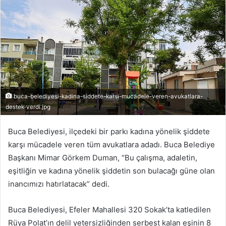
buca-belediyesi-kadina-siddete-karsi-mucadele-veren-avukatlara-
destek-verdi.jpg
Buca Belediyesi, ilçedeki bir parkı kadına yönelik şiddete
karşı mücadele veren tüm avukatlara adadı. Buca Belediye
Başkanı Mimar Görkem Duman, “Bu çalışma, adaletin,
eşitliğin ve kadına yönelik şiddetin son bulacağı güne olan
inancımızı hatırlatacak” dedi.
Buca Belediyesi, Efeler Mahallesi 320 Sokak’ta katledilen
Rüya Polat’ın delil yetersizliğinden serbest kalan eşinin 8