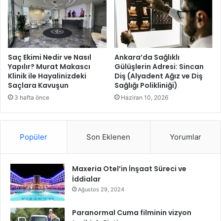
m
e
k
ç
i
l
Saç Ekimi Nedir ve Nasıl
Ankara’da Sağlıklı
e
Yapılır? Murat Makascı
Gülüşlerin Adresi: Sincan
Klinik ile Hayalinizdeki
Diş (Alyadent Ağız ve Diş
r
Saçlara Kavuşun
Sağlığı Polikliniği)
i
n
3 hafta önce
Haziran 10, 2026
d
e
n
Popüler
Son Eklenen
Yorumlar
B
a
y
Maxeria Otel’in İnşaat Süreci ve
r
İddialar
a
m
Ağustos 29, 2024
T
a
Paranormal Cuma filminin vizyon
t