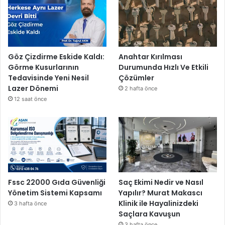
Göz Çizdirme Eskide Kaldı:
Anahtar Kırılması
Görme Kusurlarının
Durumunda Hızlı Ve Etkili
Tedavisinde Yeni Nesil
Çözümler
Lazer Dönemi
2 hafta önce
12 saat önce
Fssc 22000 Gıda Güvenliği
Saç Ekimi Nedir ve Nasıl
Yönetim Sistemi Kapsamı
Yapılır? Murat Makascı
Klinik ile Hayalinizdeki
3 hafta önce
Saçlara Kavuşun
3 hafta önce