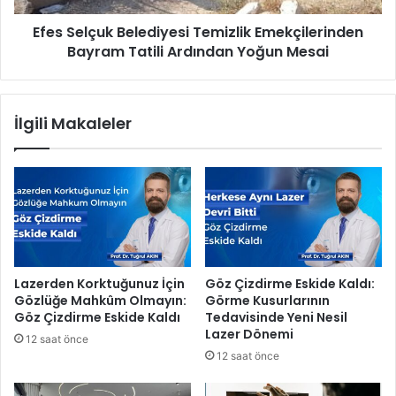
p
u
Efes Selçuk Belediyesi Temizlik Emekçilerinden
l
k
e
Bayram Tatili Ardından Yoğun Mesai
B
k
e
s
l
i
e
İlgili Makaleler
n
d
d
i
e
y
s
e
o
s
n
i
a
T
d
e
o
m
Lazerden Korktuğunuz İçin
Göz Çizdirme Eskide Kaldı:
ğ
i
Gözlüğe Mahkûm Olmayın:
Görme Kusurlarının
r
z
Göz Çizdirme Eskide Kaldı
Tedavisinde Yeni Nesil
u
l
Lazer Dönemi
12 saat önce
i
12 saat önce
k
E