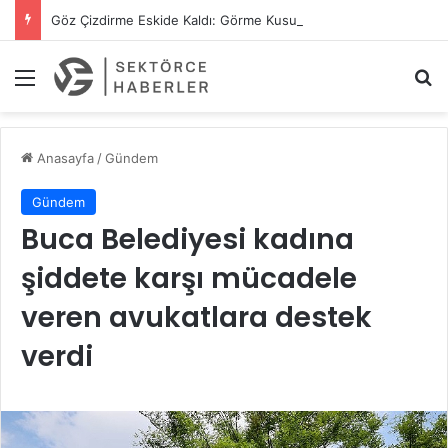
Göz Çizdirme Eskide Kaldı: Görme Kusurlarının Tedavisinde Yeni Nesil Lazer Dönemi
Menü
A
Anasayfa
/
Gündem
Gündem
Buca Belediyesi kadına
şiddete karşı mücadele
veren avukatlara destek
verdi